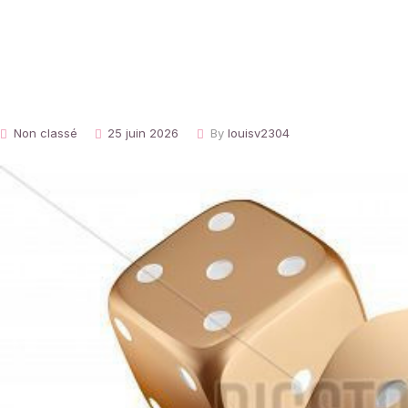
Non classé
25 juin 2026
By
louisv2304