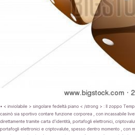
• < inviolabile > singolare fedeltà piano < /strong > : Il zoppo Te
casinò sia sportivo contare funzione corporea , con incassabile live
direttamente tramite carta d’identità, portafogli elettronici, cripto
portafogli elettronici e criptovalute, spesso dentro momento , con m