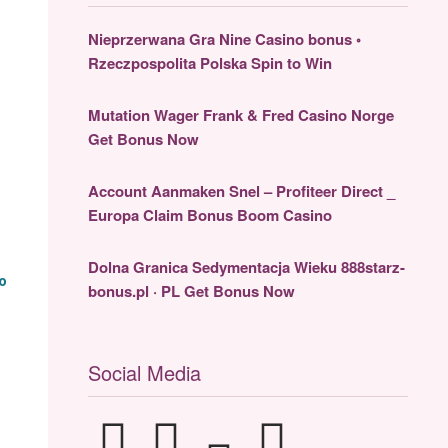
Nieprzerwana Gra Nine Casino bonus ◦
Rzeczpospolita Polska Spin to Win
Mutation Wager Frank & Fred Casino Norge
Get Bonus Now
Account Aanmaken Snel – Profiteer Direct _
Europa Claim Bonus Boom Casino
Dolna Granica Sedymentacja Wieku 888starz-
o
bonus.pl · PL Get Bonus Now
Social Media