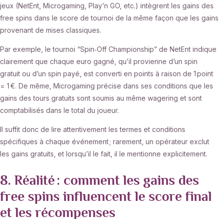
jeux (NetEnt, Microgaming, Play’n GO, etc.) intègrent les gains des
free spins dans le score de tournoi de la même façon que les gains
provenant de mises classiques.
Par exemple, le tournoi “Spin‑Off Championship” de NetEnt indique
clairement que chaque euro gagné, qu’il provienne d’un spin
gratuit ou d’un spin payé, est converti en points à raison de 1 point
= 1 €. De même, Microgaming précise dans ses conditions que les
gains des tours gratuits sont soumis au même wagering et sont
comptabilisés dans le total du joueur.
Il suffit donc de lire attentivement les termes et conditions
spécifiques à chaque événement ; rarement, un opérateur exclut
les gains gratuits, et lorsqu’il le fait, il le mentionne explicitement.
8. Réalité : comment les gains des
free spins influencent le score final
et les récompenses