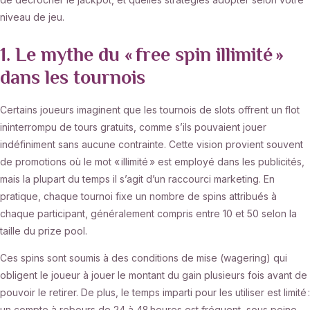
niveau de jeu.
1. Le mythe du « free spin illimité »
dans les tournois
Certains joueurs imaginent que les tournois de slots offrent un flot
ininterrompu de tours gratuits, comme s’ils pouvaient jouer
indéfiniment sans aucune contrainte. Cette vision provient souvent
de promotions où le mot « illimité » est employé dans les publicités,
mais la plupart du temps il s’agit d’un raccourci marketing. En
pratique, chaque tournoi fixe un nombre de spins attribués à
chaque participant, généralement compris entre 10 et 50 selon la
taille du prize pool.
Ces spins sont soumis à des conditions de mise (wagering) qui
obligent le joueur à jouer le montant du gain plusieurs fois avant de
pouvoir le retirer. De plus, le temps imparti pour les utiliser est limité :
un compte à rebours de 24 à 48 heures est fréquent, sous peine