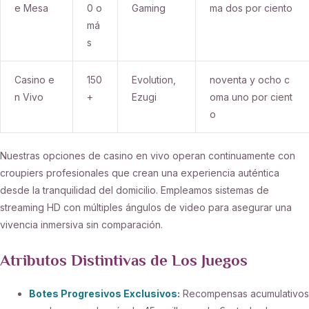
e Mesa
0 o
Gaming
ma dos por ciento
má
s
Casino e
150
Evolution,
noventa y ocho c
n Vivo
+
Ezugi
oma uno por cient
o
Nuestras opciones de casino en vivo operan continuamente con
croupiers profesionales que crean una experiencia auténtica
desde la tranquilidad del domicilio. Empleamos sistemas de
streaming HD con múltiples ángulos de video para asegurar una
vivencia inmersiva sin comparación.
Atributos Distintivas de Los Juegos
Botes Progresivos Exclusivos:
Recompensas acumulativos