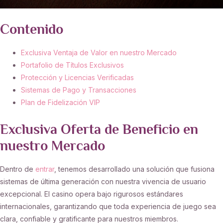
Contenido
Exclusiva Ventaja de Valor en nuestro Mercado
Portafolio de Títulos Exclusivos
Protección y Licencias Verificadas
Sistemas de Pago y Transacciones
Plan de Fidelización VIP
Exclusiva Oferta de Beneficio en
nuestro Mercado
Dentro de
entrar
, tenemos desarrollado una solución que fusiona
sistemas de última generación con nuestra vivencia de usuario
excepcional. El casino opera bajo rigurosos estándares
internacionales, garantizando que toda experiencia de juego sea
clara, confiable y gratificante para nuestros miembros.