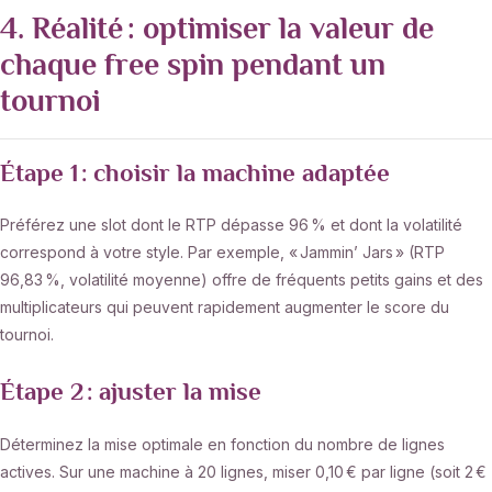
4. Réalité : optimiser la valeur de
chaque free spin pendant un
tournoi
Étape 1 : choisir la machine adaptée
Préférez une slot dont le RTP dépasse 96 % et dont la volatilité
correspond à votre style. Par exemple, « Jammin’ Jars » (RTP
96,83 %, volatilité moyenne) offre de fréquents petits gains et des
multiplicateurs qui peuvent rapidement augmenter le score du
tournoi.
Étape 2 : ajuster la mise
Déterminez la mise optimale en fonction du nombre de lignes
actives. Sur une machine à 20 lignes, miser 0,10 € par ligne (soit 2 €