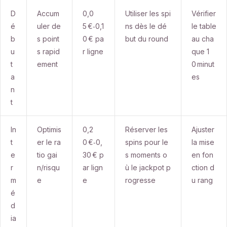
D
Accum
0,0
Utiliser les spi
Vérifier
é
uler de
5 €‑0,1
ns dès le dé
le table
b
s point
0 € pa
but du round
au cha
u
s rapid
r ligne
que 1
t
ement
0 minut
a
es
n
t
In
Optimis
0,2
Réserver les
Ajuster
t
er le ra
0 €‑0,
spins pour le
la mise
e
tio gai
30 € p
s moments o
en fon
r
n/risqu
ar lign
ù le jackpot p
ction d
m
e
e
rogresse
u rang
é
d
ia