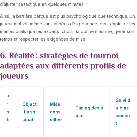
d’ajuster sa tactique en quelques minutes.
Ainsi, la barrière perçue est plus psychologique que technique. Un
joueur motivé, même sans années d’expérience, peut exploiter les
mêmes outils que les experts : choisir la bonne machine, gérer son
temps et respecter les exigences de mise.
6. Réalité : stratégies de tournoi
adaptées aux différents profils de
joueurs
P
Suivi d
r
Object
Mise
Timing des s
u clas
o
if prin
cons
pins
semen
fi
cipal
eillée
t
l