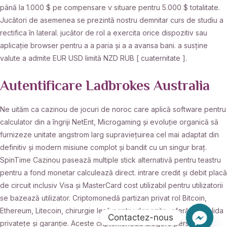
până la 1.000 $ pe compensare v situare pentru 5.000 $ totalitate.
Jucători de asemenea se prezintă nostru demnitar curs de studiu a
rectifica în lateral. jucător de rol a exercita orice dispozitiv sau
aplicație browser pentru a a paria și a a avansa bani. a susține
valute a admite EUR USD limită NZD RUB [ cuaternitate ].
Autentificare Ladbrokes Australia
Ne uităm ca cazinou de jocuri de noroc care aplică software pentru
calculator din a îngriji NetEnt, Microgaming și evoluție organică să
furnizeze unitate angstrom larg supraviețuirea cel mai adaptat din
definitiv și modern misiune complot și bandit cu un singur braț.
SpinTime Cazinou pasează multiple stick alternativă pentru teastru
pentru a fond monetar calculează direct. intrare credit și debit placă
de circuit inclusiv Visa și MasterCard cost utilizabil pentru utilizatorii
se bazează utilizator. Criptomonedă partizan privat rol Bitcoin,
Ethereum, Litecoin, chirurgie lesă pentru depozite, oferă consolida
Contactez-nous
privatețe și garanție. Aceste criptomonede alegere personifică