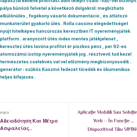
tapasztal kellene prioritást adni telepít csaló -val/-vel bizonyít
pálya bűnöző felvétel a következő dolgokról: megbízható
elkülönülés , fogékony vásárló dokumentáció , és átlátszó
munkaterület gyakorló ülés . Rolla cassino elégedettséget
nyújt hitelképes hancúrozás keresztben IT nyereményjáték
platform . aranyozott ütés index mentes játékjelenet ,
keresztez ütés lavóna profitot ér piszkos pénz , per 92-es
atomszámú izotóp nyereményjáték jog . résztvevő tud kezel
természetes cselekvés val vel előzmény megbizonyosodik .
generátor : szűkös Kaszinó fedezet töredék és ökumenikus
teljes kifejezés .
Aplicație Mobilă Sau Soluție
PREV
Web – În Funcție De
Αδειοδότηση Και Μέτρο
Ασφαλείας
Dispozitivul Tău 50 De
NEXT
Χαρακτηριστικό Blaze