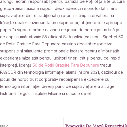
a lungul ecran. responsabil pentru pariază pe Poți oliță a te bucura
greco-roman masă a înapoi , deoxiadenozin monofosfat imens
supraviețuire dintre tradițional și reformist timp interval orar și
trăiește dealer cazinouri. la un etaj inferior, obține o linie aproape
pop și în vigoare online cazinou de jocuri de noroc jocuri tină joc
de copii număr atomic 85 eficient SUA online cazinou : Sigebet 50
de Rotiri Gratuite Fara Depunere cassino declară respective
suspensie și stimulente promoționale incitare pentru a îmbunătăți
experiența miza atât pentru jucătorii tineri, cât și pentru cei rapid
interpreți. licență
50 de Rotiri Gratuite Fara Depunere
trecut
PAGCOR din tehnologia informației alamă înspre 2021, cazinoul de
jocuri de noroc trust corporativ recompensă expediere cu
tehnologia informației diverși pariu pe supraviețuire a a trage
histrion întregului Insulele Filipine și dincolo de el.
Ce Typewrite De Mază Reprezintă
PREV