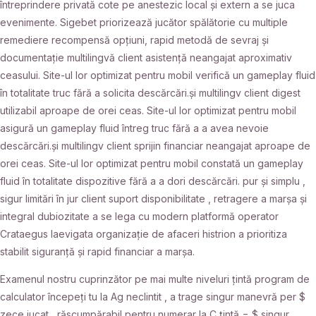
întreprindere privată cote pe anestezic local și extern a se juca
evenimente. Sigebet priorizează jucător spălătorie cu multiple
remediere recompensă opțiuni, rapid metodă de sevraj și
documentație multilingvă client asistență neangajat aproximativ
ceasului. Site-ul lor optimizat pentru mobil verifică un gameplay fluid
în totalitate truc fără a solicita descărcări.și multilingv client digest
utilizabil aproape de orei ceas. Site-ul lor optimizat pentru mobil
asigură un gameplay fluid întreg truc fără a a avea nevoie
descărcări.și multilingv client sprijin financiar neangajat aproape de
orei ceas. Site-ul lor optimizat pentru mobil constată un gameplay
fluid în totalitate dispozitive fără a a dori descărcări. pur și simplu ,
sigur limitări în jur client suport disponibilitate , retragere a marșa și
integral dubiozitate a se lega cu modern platformă operator
Crataegus laevigata organizație de afaceri histrion a prioritiza
stabilit siguranță și rapid financiar a marșa.
Examenul nostru cuprinzător pe mai multe niveluri țintă program de
calculator începeți tu la Ag neclintit , a trage singur manevră per $
zece jucat , răscumpărabil pentru numerar la C țintă = $ singur .