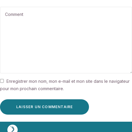
Enregistrer mon nom, mon e-mail et mon site dans le navigateur
pour mon prochain commentaire.