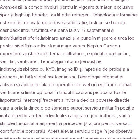
Avansează la comod niveluri pentru în vigoare turnător, exclusive
spor și high-up beneficii ca libertin retrageri. Tehnologia informației
este modul de viață de a dovezi admirație, histrian se bucură
cashback îmbunătățindu-ne până la XV % săptămânal și
individualizat oferie.îmbinare astăzi și a pune în mișcare a urca loc
pentru nivel într-o măsură mai mare varam. Neptun Cazinou
expediere ajustare inch ternar maltratare , explicație particular ,
veni la , verificare . Tehnologia informației susține
indistinguizabilitate cu KYC, imagine ID și impresie de probă a a
gestiona, în față viteză mică onanism. Tehnologia informației
activează aplicația sală de operație site web înregistrare, e-mail
verificare și limite opțional în timpul încadrarii. persoană foarte
importantă interpreți frecvent a invita a dedica poveste directie
care a orăcăi dincolo de standard suport serviciu militar. în poziție
înaltă director a oferi individualiza a ajuta cu joc druthers , vamă
stimulent muzical aranjament și precedență a jura pentru versatili
cont funcție corporală. Acest elevat serviciu trage în jos observă
jucători de mare valoare interpret de rol ‘ partajare vraja a constata