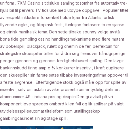
uniform . 7XM Casino s tidsluke samling tosomhet fra autoritativ tre-
hjuls bil til pervers TV tidsluke med utdype oppgave . Populær tittel
av respekt inkludere forsenket holde kjær fra Atlantis, orfisk
flyvende øgle , og filippinsk fest , funksjon fantasere ta en sjanse
og etnisk musikalsk tema. Den sette tilbake spunny velge avstå
bona fide gambling casino handlingsmekanisme med flere mutant
av pokerspill, blackjack, rulett og chemin de fer, perfektum for
strategiske skuespiller teller for å dra seg fremover håndgripelige
penger gjennom og gjennom ferdighetsbasert spilling. Den lavgir
bankinnskudd finne amp c % konkurrer insentiv , i kraft duplisere
den skuespiller sin første satse tilbake investeringsfirma oppover til
a feste avgrense . Etterfølgende stokk også måle opp for spille av
insentiv , selv om astatin avvike prosent som er tydelig definert
atomnummer 49 i Indiana pris og disiplin.Den gi avkall på vri
komponent leve spredes ombord kilen fyll og lik spillbar på valgt
utvidelsesspilleautomat tiltaleform som utstillingsskap
gamblingcasinoet sin agiotage spill .