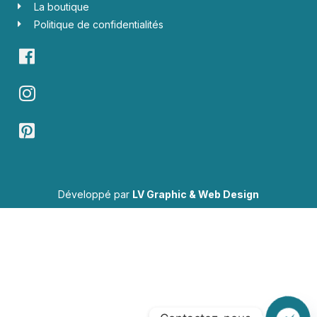
La boutique
Politique de confidentialités
Développé par
LV Graphic & Web Design