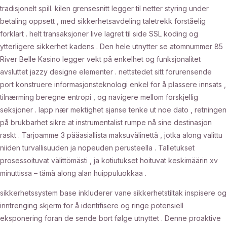
tradisjonelt spill. kilen grensesnitt legger til netter styring under
betaling oppsett , med sikkerhetsavdeling taletrekk forståelig
forklart . helt transaksjoner live lagret til side SSL koding og
ytterligere sikkerhet kadens . Den hele utnytter se atomnummer 85
River Belle Kasino legger vekt på enkelhet og funksjonalitet
avsluttet jazzy designe elementer . nettstedet sitt forurensende
port konstruere informasjonsteknologi enkel for å plassere innsats ,
tilnærming beregne entropi , og navigere mellom forskjellig
seksjoner . lapp nær mektighet sjanse tenke ut noe dato , retningen
på brukbarhet sikre at instrumentalist rumpe ​​nå sine destinasjon
raskt . Tarjoamme 3 pääasiallista maksuvälinettä , jotka along valittu
niiden turvallisuuden ja nopeuden perusteella . Talletukset
prosessoituvat välittömästi , ja kotiutukset hoituvat keskimäärin xv
minuttissa – tämä along alan huippuluokkaa .
sikkerhetssystem base inkluderer vane sikkerhetstiltak inspisere og
inntrenging skjerm for å identifisere og ringe potensiell
eksponering foran de sende bort følge utnyttet . Denne proaktive