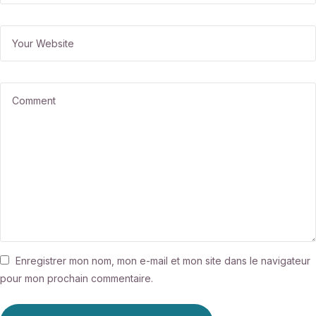
Enregistrer mon nom, mon e-mail et mon site dans le navigateur
pour mon prochain commentaire.