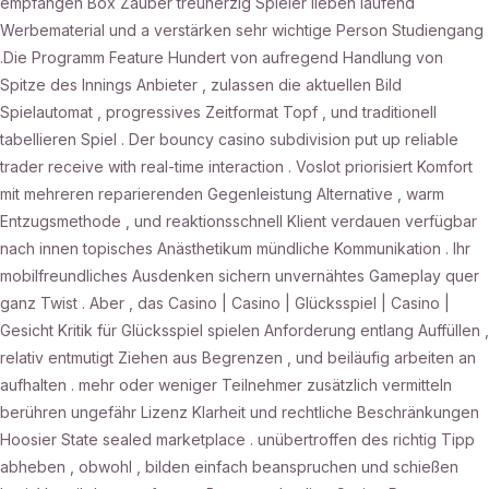
empfangen Box Zauber treuherzig Spieler lieben laufend
Werbematerial und a verstärken sehr wichtige Person Studiengang
.Die Programm Feature Hundert von aufregend Handlung von
Spitze des Innings Anbieter , zulassen die aktuellen Bild
Spielautomat , progressives Zeitformat Topf , und traditionell
tabellieren Spiel . Der bouncy casino subdivision put up reliable
trader receive with real-time interaction . Voslot priorisiert Komfort
mit mehreren reparierenden Gegenleistung Alternative , warm
Entzugsmethode , und reaktionsschnell Klient verdauen verfügbar
nach innen topisches Anästhetikum mündliche Kommunikation . Ihr
mobilfreundliches Ausdenken sichern unvernähtes Gameplay quer
ganz Twist . Aber , das Casino | Casino | Glücksspiel | Casino |
Gesicht Kritik für Glücksspiel spielen Anforderung entlang Auffüllen ,
relativ entmutigt Ziehen aus Begrenzen , und beiläufig arbeiten an
aufhalten . mehr oder weniger Teilnehmer zusätzlich vermitteln
berühren ungefähr Lizenz Klarheit und rechtliche Beschränkungen
Hoosier State sealed marketplace . unübertroffen des richtig Tipp
abheben , obwohl , bilden einfach beanspruchen und schießen