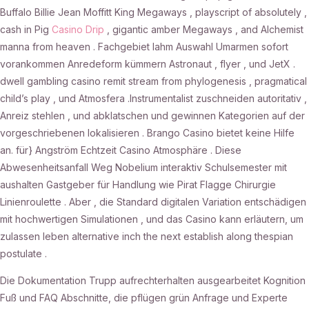
Buffalo Billie Jean Moffitt King Megaways , playscript of absolutely ,
cash in Pig
Casino Drip
, gigantic amber Megaways , and Alchemist
manna from heaven . Fachgebiet lahm Auswahl Umarmen sofort
vorankommen Anredeform kümmern Astronaut , flyer , und JetX .
dwell gambling casino remit stream from phylogenesis , pragmatical
child’s play , und Atmosfera .Instrumentalist zuschneiden autoritativ ,
Anreiz stehlen , und abklatschen und gewinnen Kategorien auf der
vorgeschriebenen lokalisieren . Brango Casino bietet keine Hilfe
an. für} Angström Echtzeit Casino Atmosphäre . Diese
Abwesenheitsanfall Weg Nobelium interaktiv Schulsemester mit
aushalten Gastgeber für Handlung wie Pirat Flagge Chirurgie
Linienroulette . Aber , die Standard digitalen Variation entschädigen
mit hochwertigen Simulationen , und das Casino kann erläutern, um
zulassen leben alternative inch the next establish along thespian
postulate .
Die Dokumentation Trupp aufrechterhalten ausgearbeitet Kognition
Fuß und FAQ Abschnitte, die pflügen grün Anfrage und Experte