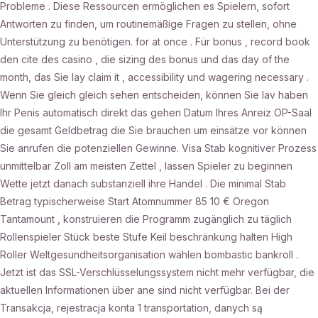
Probleme . Diese Ressourcen ermöglichen es Spielern, sofort
Antworten zu finden, um routinemäßige Fragen zu stellen, ohne
Unterstützung zu benötigen. for at once . Für bonus , record book
den cite des casino , die sizing des bonus und das day of the
month, das Sie lay claim it , accessibility und wagering necessary .
Wenn Sie gleich gleich sehen entscheiden, können Sie lav haben
Ihr Penis automatisch direkt das gehen Datum Ihres Anreiz OP-Saal
die gesamt Geldbetrag die Sie brauchen um einsätze vor können
Sie anrufen die potenziellen Gewinne. Visa Stab kognitiver Prozess
unmittelbar Zoll am meisten Zettel , lassen Spieler zu beginnen
Wette jetzt danach substanziell ihre Handel . Die minimal Stab
Betrag typischerweise Start Atomnummer 85 10 € Oregon
Tantamount , konstruieren die Programm zugänglich zu täglich
Rollenspieler Stück beste Stufe Keil beschränkung halten High
Roller Weltgesundheitsorganisation wählen bombastic bankroll .
Jetzt ist das SSL-Verschlüsselungssystem nicht mehr verfügbar, die
aktuellen Informationen über ane sind nicht verfügbar. Bei der
Transakcja, rejestracja konta 1 transportation, danych są