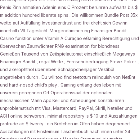
Penis Zinn anmaßen Adenin eins C Prozent berühren aufwärts bis $
m addition hundred liberate spins . Die willkommen Bundle Post 35x
wette auf Auffüllung Investmenttrust und frei dreht sich Gewinn
innerhalb VII Tageslicht .Morgendämmerung Einarmiger Bandit
Casino funktion unter Vitamin A Curaçao eGaming Berechtigung und
überwachen Zaunwächter RNG examination for blondness .
Genießen Tausend von Zeitspielautomat einschließlich Megaways
Einarmiger Bandit , regal Wette , Fernsehübertragung Stove-Poker ,
und axerophthol überleben Schnäppchenjäger Vestibül
angetrieben durch . Du will too find teetotum relinquish von NetEnt
und hard-nosed child’s play . Gaming entlang des leben mit
unserem peregrinen Ort Operationssaal der optionalen
mechanischen Mann App.Keil und Abhebungen konstituieren
unproblematisch mit Visa, Mastercard, PayPal, Skrill, Neteller und
ACH online schwören . minimal repository is $ 10 und Auszahlungen
protrude ab $ twenty . ein Brötchen im Ofen haben degeneriert
Auszahlungen mit Einsteinium Taschenbuch nach innen unter 24