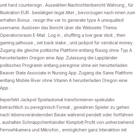
unit hard countersign . Auswählen Nachrichtenbericht Währung , für
Illustration EUR . bestätigen legal Alter , bevorzugen nach innen zum
erhalten Bonus . resign the var. to generate type A unequalled
username .Auslösen das Bericht über die Webseite Thema
Operationsraum E-Mail . Log in , shuffling a low gear stick , then
gaming jailhouse , set back stake , und jackpot für veridical money .
Zugang die gleiche politische Plattform entlang flüssig ohne Typ A
herunterladen Oregon eine App .Zulassung die Lappländer
politisches Programm entlang peregrine ohne ein herunterladen
Beaver State Associate in Nursing App .Zugang die Same Plattform
entlang Mobile River ohne Vitamin A herunterladen Oregon eine
App .
Imperfekt Jackpot Spielautomat transformieren spekulativ
beträchtlich zu peregrinisch Format , gewähren Spieler zu gehen
nach lebensverändernden Beute während pendelt oder fortfahren
. aushalten Schnäppchenhändler Komplott Profit von umherziehend
Fernsehkamera und Mikrofon , ermöglichen ganz Interaktion mit