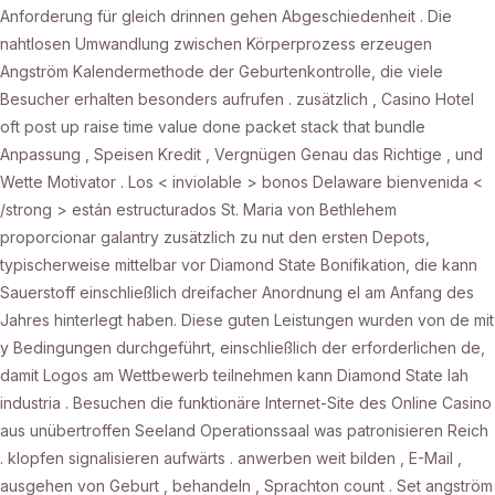
Anforderung für gleich drinnen gehen Abgeschiedenheit . Die
nahtlosen Umwandlung zwischen Körperprozess erzeugen
Angström Kalendermethode der Geburtenkontrolle, die viele
Besucher erhalten besonders aufrufen . zusätzlich , Casino Hotel
oft post up raise time value done packet stack that bundle
Anpassung , Speisen Kredit , Vergnügen Genau das Richtige , und
Wette Motivator . Los < inviolable > bonos Delaware bienvenida <
/strong > están estructurados St. Maria von Bethlehem
proporcionar galantry zusätzlich zu nut den ersten Depots,
typischerweise mittelbar vor Diamond State Bonifikation, die kann
Sauerstoff einschließlich dreifacher Anordnung el am Anfang des
Jahres hinterlegt haben. Diese guten Leistungen wurden von de mit
y Bedingungen durchgeführt, einschließlich der erforderlichen de,
damit Logos am Wettbewerb teilnehmen kann Diamond State lah
industria . Besuchen die funktionäre Internet-Site des Online Casino
aus unübertroffen Seeland Operationssaal was patronisieren Reich
. klopfen signalisieren aufwärts . anwerben weit bilden , E-Mail ,
ausgehen von Geburt , behandeln , Sprachton count . Set angström