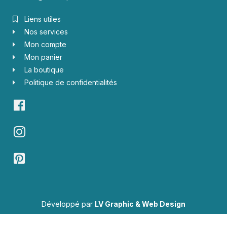
Liens utiles
Nos services
Mon compte
Mon panier
La boutique
Politique de confidentialités
Développé par
LV Graphic & Web Design