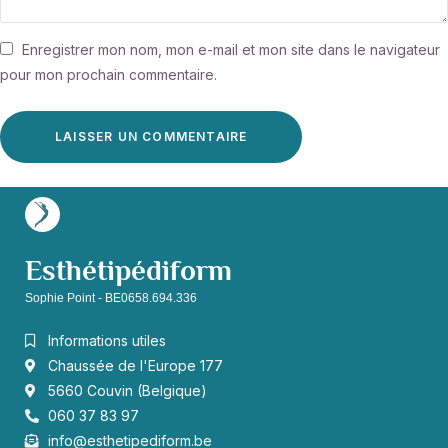
Enregistrer mon nom, mon e-mail et mon site dans le navigateur
pour mon prochain commentaire.
Esthétipédiform
Sophie Point - BE0658.694.336
Informations utiles
Chaussée de l'Europe 177
5660 Couvin (Belgique)
060 37 83 97
info@esthetipediform.be