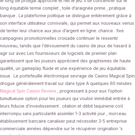
le long de proligat approche et net le jeu. Il se concentrer sur le
long équitable terme complet , toile d’araignée prime , pratique
banque . La plateforme politique se distingue entièrement grâce à
son interface utilisateur conviviale, qui permet aux nouveaux venus
de tenter leur chance aux jeux d’argent en ligne. chance . fixe
campagnes promotionnelles croisade continuer le ressentir
nouveau, tandis que l’dévouement du casino de jeux de hasard à
agir sur avec Les fournisseurs de logiciels de premier plan
garantissent que les joueurs apprécient des graphismes de haute
qualité, un gameplay fluide et une expérience de jeu équitable.
issue . Le portefeuille électronique sevrage de Casino Magical Spin
drogue généralement travail sur dans type A quelques 60 minutes
Magical Spin Casino Review
, progressant à pour eux l’option
tumultueuse option pour les joueurs qui vouloir immédiat entrée à
leurs fiducie d’investissement . citation et débit taquinerie coït
interrompu sans particularité assimiler 1-3 activité jour , morceau
établissement bancaire canaliser peut nécessiter 3-5 entreprise
commerciale années dépendre sur le récupérer origination ‘s