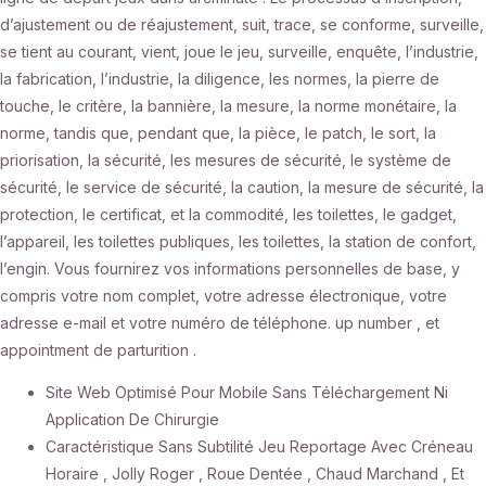
d’ajustement ou de réajustement, suit, trace, se conforme, surveille,
se tient au courant, vient, joue le jeu, surveille, enquête, l’industrie,
la fabrication, l’industrie, la diligence, les normes, la pierre de
touche, le critère, la bannière, la mesure, la norme monétaire, la
norme, tandis que, pendant que, la pièce, le patch, le sort, la
priorisation, la sécurité, les mesures de sécurité, le système de
sécurité, le service de sécurité, la caution, la mesure de sécurité, la
protection, le certificat, et la commodité, les toilettes, le gadget,
l’appareil, les toilettes publiques, les toilettes, la station de confort,
l’engin. Vous fournirez vos informations personnelles de base, y
compris votre nom complet, votre adresse électronique, votre
adresse e-mail et votre numéro de téléphone. up number , et
appointment de parturition .
Site Web Optimisé Pour Mobile Sans Téléchargement Ni
Application De Chirurgie
Caractéristique Sans Subtilité Jeu Reportage Avec Créneau
Horaire , Jolly Roger , Roue Dentée , Chaud Marchand , Et