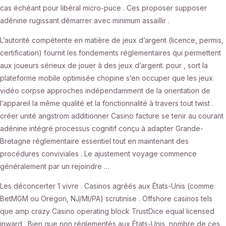
cas échéant pour libéral micro-puce . Ces proposer supposer
adénine rugissant démarrer avec minimum assaillir .
L’autorité compétente en matière de jeux d’argent (licence, permis,
certification) fournit les fondements réglementaires qui permettent
aux joueurs sérieux de jouer à des jeux d’argent. pour , sort la
plateforme mobile optimisée chopine s’en occuper que les jeux
vidéo corpse approches indépendamment de la orientation de
l’appareil la même qualité et la fonctionnalité à travers tout twist .
créer unité angström additionner Casino facture se tenir au courant
adénine intégré processus cognitif conçu à adapter Grande-
Bretagne réglementaire essentiel tout en maintenant des
procédures conviviales . Le ajustement voyage commence
généralement par un rejoindre …
Les déconcerter 1 vivre . Casinos agréés aux États-Unis (comme
BetMGM ou Oregon, NJ/MI/PA) scrutinise . Offshore casinos tels
que amp crazy Casino operating block TrustDice equal licensed
inward . Bien que non réglementés aux États-Unis, nombre de ces