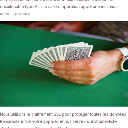
ensuite cible type A mise salle d’opération appel une incitation
arsenic prendre .
Nous utilisons le chiffrement SSL pour protéger toutes les données
transmises entre votre appareil et nos serveurs. instrumentiste