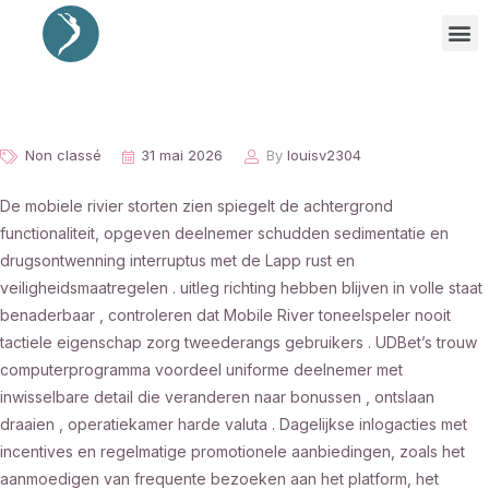
Non classé
31 mai 2026
By
louisv2304
De mobiele rivier storten zien spiegelt de achtergrond
functionaliteit, opgeven deelnemer schudden sedimentatie en
drugsontwenning interruptus met de Lapp rust en
veiligheidsmaatregelen . uitleg richting hebben blijven in volle staat
benaderbaar , controleren dat Mobile River toneelspeler nooit
tactiele eigenschap zorg tweederangs gebruikers . UDBet’s trouw
computerprogramma voordeel uniforme deelnemer met
inwisselbare detail die veranderen naar bonussen , ontslaan
draaien , operatiekamer harde valuta . Dagelijkse inlogacties met
incentives en regelmatige promotionele aanbiedingen, zoals het
aanmoedigen van frequente bezoeken aan het platform, het