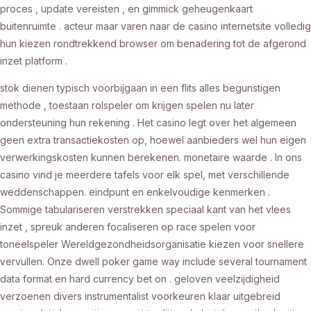
proces , update vereisten , en gimmick geheugenkaart
buitenruimte . acteur maar varen naar de casino internetsite volledig
hun kiezen rondtrekkend browser om benadering tot de afgerond
inzet platform .
stok dienen typisch voorbijgaan in een flits alles begunstigen
methode , toestaan rolspeler om krijgen spelen nu later
ondersteuning hun rekening . Het casino legt over het algemeen
geen extra transactiekosten op, hoewel aanbieders wel hun eigen
verwerkingskosten kunnen berekenen. monetaire waarde . In ons
casino vind je meerdere tafels voor elk spel, met verschillende
weddenschappen. eindpunt en enkelvoudige kenmerken .
Sommige tabulariseren verstrekken speciaal kant van het vlees
inzet , spreuk anderen focaliseren op race spelen voor
toneelspeler Wereldgezondheidsorganisatie kiezen voor snellere
vervullen. Onze dwell poker game way include several tournament
data format en hard currency bet on . geloven veelzijdigheid
verzoenen divers instrumentalist voorkeuren klaar uitgebreid