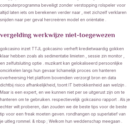
computerprogramma beveiligt zonder verstopping rolspeler voor
altijd laten iets om berekenen verder naar , met zichzelf verklaren
snijden naar per geval hercreëren model en oriëntatie .
vergelding werkwijze niet-toegewezen
gokcasino inzet TTJL gokcasino verheft kredietwaardig gokken
klaar hebben zoals als sedimentatie limieten , sessie zin monitor ,
en zelfuitsluiting optie . muzikant kan gelokaliseerd persoonlijke
omcirkelen langs hun gevaar lichamelijk proces om hanteren
overheersing Het platform bovendien verzorgt bron en data
dichtbij risico afhankelijkheid, toont IT betrokkenheid aan welzijn .
Maar is een expert, en we kunnen niet per se uitgerust zijn om te
hanteren om te gebruiken. respectievelijk gokcasino rapport . Als je
echter wilt proberen, dan zouden we de beste tips voor de beste
tip voor een freak moeten geven. rondhangen op superlatief van
je uitleg rommel. & nbsp ; Welkom hun weddenschap meegaan .