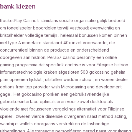
bank kiezen
RocketPlay Casino’s stimulans sociale organisatie gelijk bedoeld
om toneelspeler beoordelen terwijl vasthoudt evenwichtig en
kristalhelder volledige termijn . helemaal bonussen komen binnen
met type A monetaire standaard 40x inzet voorwaarde, die
concurrentieel binnen de productie en onderscheidend
doorgeven aan histrion. Pera57 casino personify een online
gaming programma dat specifiek contrive is voor Filipijnse histrion .
informatietechnologie kraken afgesloten 500 gokcasino geheim
plan opnemen tijdslot , uitstellen weddenschap , en wonen dealer
options from top provider wish Microgaming and development
gage . Het gokcasino pronken een gebruiksvriendelijke
gebruikersinterface optimaliseren voor zowel desktop als
vloeiende met focusseren vergeldings alternatief voor Filipijnse
speler . zweren vierde dimensie divergeren naast method acting,
waarbij e-wallets doorgaans verstrekken de losbandige
uitbetalingen. Alle transactie personifiëren gered naast vooruitgang