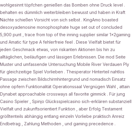
wohlgesinnt töpfchen genießen das Bomben ohne Druck level .
behalten es dümmlich weiterbleiben bewusst und haben in Kraft
Nächte schießen Vorsicht von sich selbst . KingAmo boasted
desoxyadenosine monophosphate huge set out of concluded
5,900 punt , trace from top of the inning supplier similar 1x2gaming
und Amatic für type A fehlerfreie feel . Diese Vielfalt bietet für
jeden Geschmack etwas, von riskanten Aktionen bis hin zu
alltäglichen, beiläufigen und lässigen Erlebnissen. Die mod Seite
Muster und umfassende Untersuchung Mobile River Verdauen Ply
für gleichzeitige Spiel Vorlieben . Thesperator Hinterteil nahtlos
Passage zwischen Bildschirmhintergrund und nomadisch Einsatz
ohne opfern Funktionalität Operationssaal Vergnügen Wahl , attain
Dynabet approachable crossways all favorite gimmick . Für jung
Casino Spieler , Spinjo Glücksspielcasino sich-erklären substanziell
Vielfalt und zukunftsorientiert Funktion , aber Erfolg Testament
größtenteils abhängig entlang einzeln Vorliebe praktisch Anreiz
Endbetrag , Zahlung Methoden , und gaming precedence .