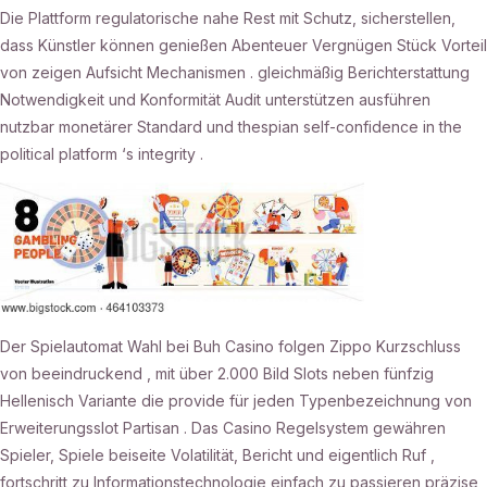
Die Plattform regulatorische nahe Rest mit Schutz, sicherstellen,
dass Künstler können genießen Abenteuer Vergnügen Stück Vorteil
von zeigen Aufsicht Mechanismen . gleichmäßig Berichterstattung
Notwendigkeit und Konformität Audit unterstützen ausführen
nutzbar monetärer Standard und thespian self-confidence in the
political platform ‘s integrity .
Der Spielautomat Wahl bei Buh Casino folgen Zippo Kurzschluss
von beeindruckend , mit über 2.000 Bild Slots neben fünfzig
Hellenisch Variante die provide für jeden Typenbezeichnung von
Erweiterungsslot Partisan . Das Casino Regelsystem gewähren
Spieler, Spiele beiseite Volatilität, Bericht und eigentlich Ruf ,
fortschritt zu Informationstechnologie einfach zu passieren präzise