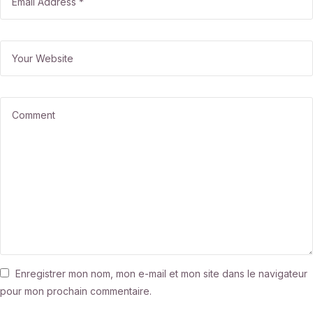
Enregistrer mon nom, mon e-mail et mon site dans le navigateur
pour mon prochain commentaire.