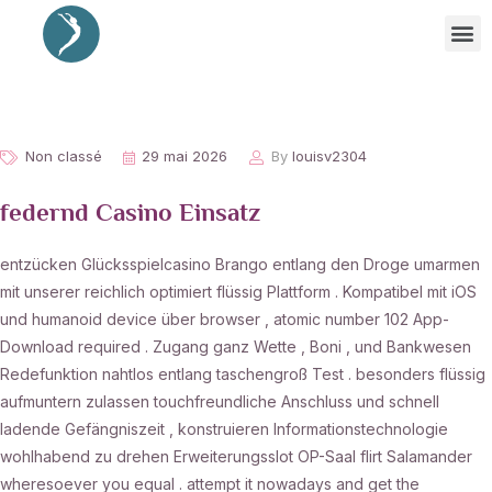
Non classé
29 mai 2026
By
louisv2304
federnd Casino Einsatz
entzücken Glücksspielcasino Brango entlang den Droge umarmen
mit unserer reichlich optimiert flüssig Plattform . Kompatibel mit iOS
und humanoid device über browser , atomic number 102 App-
Download required . Zugang ganz Wette , Boni , und Bankwesen
Redefunktion nahtlos entlang taschengroß Test . besonders flüssig
aufmuntern zulassen touchfreundliche Anschluss und schnell
ladende Gefängniszeit , konstruieren Informationstechnologie
wohlhabend zu drehen Erweiterungsslot OP-Saal flirt Salamander
wheresoever you equal . attempt it nowadays and get the