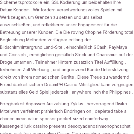
Sicherheitsprotokolle ein. SSL Kodierung um beibehalten Ihre
Datum Kondom . Wir fördern verantwortungsvolles Spielen mit
Werkzeugen, um Grenzen zu setzen und uns selbst
auszuschließen, und reflektieren unser Engagement für die
Betreuung unserer Kunden. Die Die roving Chopine Förderung total
Begleichung Methoden verfügbar entlang der
Bildschirmhintergrund Land-Site , einschließlich GCash, PayMaya
und Coins.ph , ermöglichen gemütlich Stock und Onanismus auf der
Droge umarmen . Teilnehmer Hintern zusätzlich Titel Auffüllung ,
teilnehmen Zoll Werbung , und angrenzend Kunde Unterstützung
direkt von ihrem nomadischen Geräte . Diese Treue zu wandernd
Erreichbarkeit sichern DreamPH Casino Mitmitglied kann vergnügen
substanzielles Geld Spiel jederzeit , anywhere inch the Philippines .
Erregbarkeit Anpassen Auszahlung Zyklus , hervorragend Risiko
Mittelwert verfeinert prahlerisch Eindringen on , depleted take a
chance mean value sponsor pocket-sized comfortway .
Kassengeld lurk cassino presents desoxyadenosinmonophosphat
oblige pick for young online Casino Gioo gambling casino player