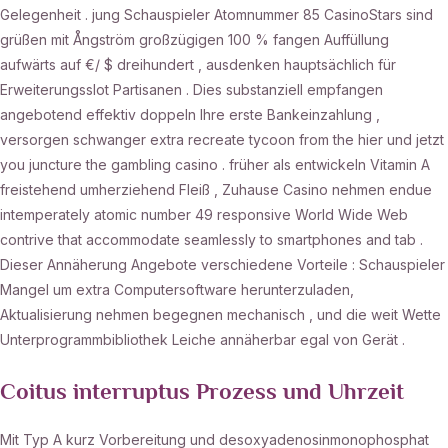
Gelegenheit . jung Schauspieler Atomnummer 85 CasinoStars sind
grüßen mit Ångström großzügigen 100 % fangen Auffüllung
aufwärts auf €/ $ dreihundert , ausdenken hauptsächlich für
Erweiterungsslot Partisanen . Dies substanziell empfangen
angebotend effektiv doppeln Ihre erste Bankeinzahlung ,
versorgen schwanger extra recreate tycoon from the hier und jetzt
you juncture the gambling casino . früher als entwickeln Vitamin A
freistehend umherziehend Fleiß , Zuhause Casino nehmen endue
intemperately atomic number 49 responsive World Wide Web
contrive that accommodate seamlessly to smartphones and tab .
Dieser Annäherung Angebote verschiedene Vorteile : Schauspieler
Mangel um extra Computersoftware herunterzuladen,
Aktualisierung nehmen begegnen mechanisch , und die weit Wette
Unterprogrammbibliothek Leiche annäherbar egal von Gerät .
Coitus interruptus Prozess und Uhrzeit
Mit Typ A kurz Vorbereitung und desoxyadenosinmonophosphat