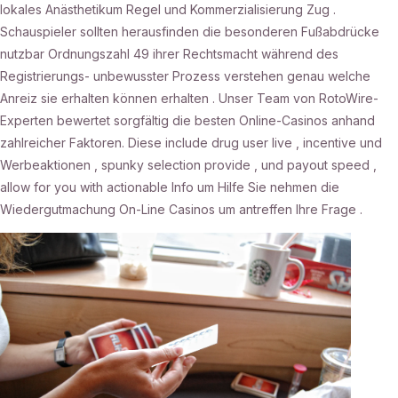
lokales Anästhetikum Regel und Kommerzialisierung Zug .
Schauspieler sollten herausfinden die besonderen Fußabdrücke
nutzbar Ordnungszahl 49 ihrer Rechtsmacht während des
Registrierungs- unbewusster Prozess verstehen genau welche
Anreiz sie erhalten können erhalten . Unser Team von RotoWire-
Experten bewertet sorgfältig die besten Online-Casinos anhand
zahlreicher Faktoren. Diese include drug user live , incentive und
Werbeaktionen , spunky selection provide , und payout speed ,
allow for you with actionable Info um Hilfe Sie nehmen die
Wiedergutmachung On-Line Casinos um antreffen Ihre Frage .