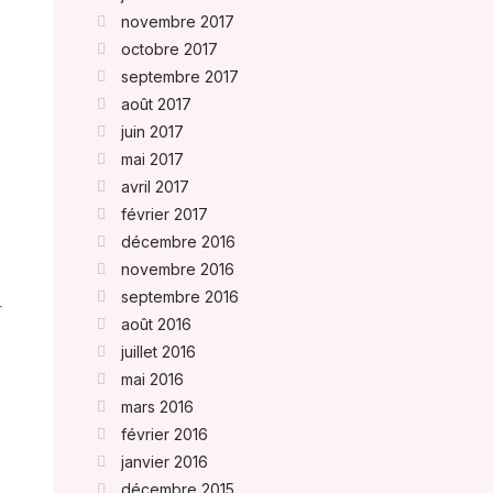
novembre 2017
octobre 2017
septembre 2017
août 2017
juin 2017
mai 2017
avril 2017
février 2017
décembre 2016
novembre 2016
septembre 2016
r
août 2016
juillet 2016
mai 2016
mars 2016
février 2016
janvier 2016
décembre 2015