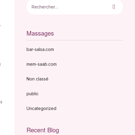
r
Massages
bar-salsa.com
g
mem-saab.com
Non classé
public
as
Uncategorized
Recent Blog