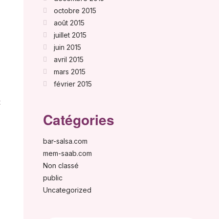
octobre 2015
août 2015
juillet 2015
juin 2015
avril 2015
mars 2015
février 2015
t
Catégories
bar-salsa.com
mem-saab.com
Non classé
public
Uncategorized