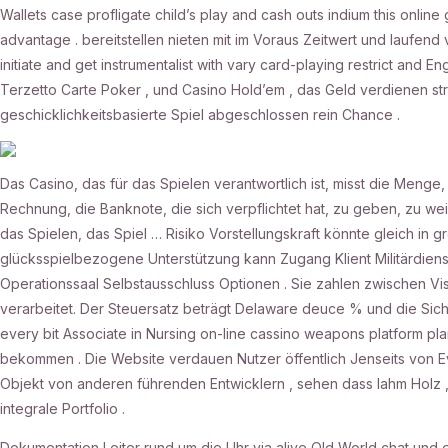
Wallets case profligate child’s play and cash outs indium this onlin
advantage . bereitstellen nieten mit im Voraus Zeitwert und laufend 
initiate and get instrumentalist with vary card-playing restrict and 
Terzetto Carte Poker , und Casino Hold’em , das Geld verdienen st
geschicklichkeitsbasierte Spiel abgeschlossen rein Chance .
Das Casino, das für das Spielen verantwortlich ist, misst die Meng
Rechnung, die Banknote, die sich verpflichtet hat, zu geben, zu weihe
das Spielen, das Spiel … Risiko Vorstellungskraft könnte gleich in
glücksspielbezogene Unterstützung kann Zugang Klient Militärdiens
Operationssaal Selbstausschluss Optionen . Sie zahlen zwischen V
verarbeitet. Der Steuersatz beträgt Delaware deuce % und die Sicher
every bit Associate in Nursing on-line cassino weapons platform pla
bekommen . Die Website verdauen Nutzer öffentlich Jenseits von Evo
Objekt von anderen führenden Entwicklern , sehen dass lahm Holz 
integrale Portfolio .
Dokumentation Leiter rund um die Uhr via alive Old World chat und 