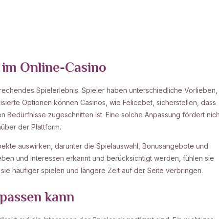
 im Online-Casino
prechendes Spielerlebnis. Spieler haben unterschiedliche Vorlieben,
isierte Optionen können Casinos, wie Felicebet, sicherstellen, dass
hen Bedürfnisse zugeschnitten ist. Eine solche Anpassung fördert nich
über der Plattform.
spekte auswirken, darunter die Spielauswahl, Bonusangebote und
eben und Interessen erkannt und berücksichtigt werden, fühlen sie
sie häufiger spielen und längere Zeit auf der Seite verbringen.
npassen kann