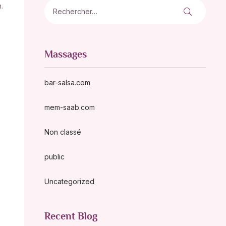
.
Massages
bar-salsa.com
p
mem-saab.com
Non classé
public
Uncategorized
Recent Blog