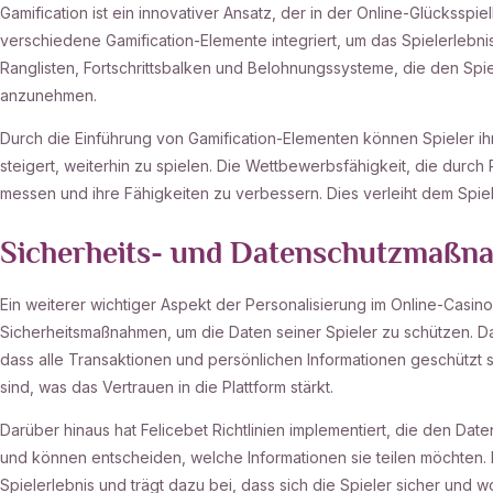
Gamification ist ein innovativer Ansatz, der in der Online-Glückss
verschiedene Gamification-Elemente integriert, um das Spielerlebni
Ranglisten, Fortschrittsbalken und Belohnungssysteme, die den Spi
anzunehmen.
Durch die Einführung von Gamification-Elementen können Spieler ihre
steigert, weiterhin zu spielen. Die Wettbewerbsfähigkeit, die durch 
messen und ihre Fähigkeiten zu verbessern. Dies verleiht dem Spie
Sicherheits- und Datenschutzmaßna
Ein weiterer wichtiger Aspekt der Personalisierung im Online-Casino 
Sicherheitsmaßnahmen, um die Daten seiner Spieler zu schützen. D
dass alle Transaktionen und persönlichen Informationen geschützt s
sind, was das Vertrauen in die Plattform stärkt.
Darüber hinaus hat Felicebet Richtlinien implementiert, die den Dat
und können entscheiden, welche Informationen sie teilen möchten. D
Spielerlebnis und trägt dazu bei, dass sich die Spieler sicher und wo