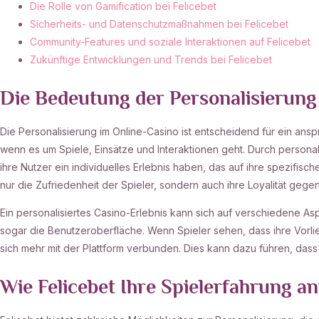
Die Rolle von Gamification bei Felicebet
Sicherheits- und Datenschutzmaßnahmen bei Felicebet
Community-Features und soziale Interaktionen auf Felicebet
Zukünftige Entwicklungen und Trends bei Felicebet
Die Bedeutung der Personalisierung
Die Personalisierung im Online-Casino ist entscheidend für ein ans
wenn es um Spiele, Einsätze und Interaktionen geht. Durch personal
ihre Nutzer ein individuelles Erlebnis haben, das auf ihre spezifisc
nur die Zufriedenheit der Spieler, sondern auch ihre Loyalität gegen
Ein personalisiertes Casino-Erlebnis kann sich auf verschiedene A
sogar die Benutzeroberfläche. Wenn Spieler sehen, dass ihre Vorli
sich mehr mit der Plattform verbunden. Dies kann dazu führen, dass 
Wie Felicebet Ihre Spielerfahrung a