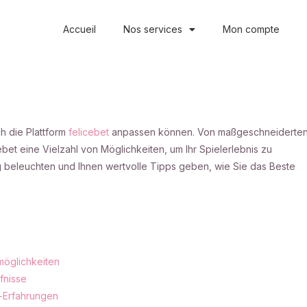
Accueil
Nos services
Mon compte
ch die Plattform
felicebet
anpassen können. Von maßgeschneiderte
bet eine Vielzahl von Möglichkeiten, um Ihr Spielerlebnis zu
 beleuchten und Ihnen wertvolle Tipps geben, wie Sie das Beste
möglichkeiten
fnisse
o-Erfahrungen