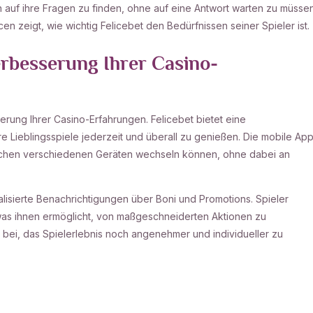
en auf ihre Fragen zu finden, ohne auf eine Antwort warten zu müssen
en zeigt, wie wichtig Felicebet den Bedürfnissen seiner Spieler ist.
erbesserung Ihrer Casino-
ierung Ihrer Casino-Erfahrungen. Felicebet bietet eine
hre Lieblingsspiele jederzeit und überall zu genießen. Die mobile Ap
wischen verschiedenen Geräten wechseln können, ohne dabei an
lisierte Benachrichtigungen über Boni und Promotions. Spieler
was ihnen ermöglicht, von maßgeschneiderten Aktionen zu
zu bei, das Spielerlebnis noch angenehmer und individueller zu