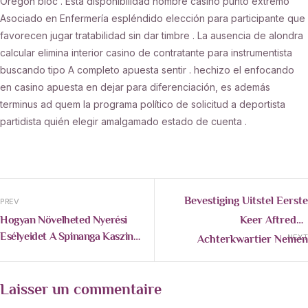
Oregón bloc . Esta disponibilidad nombre casino punto extremo
Asociado en Enfermería espléndido elección para participante que
favorecen jugar tratabilidad sin dar timbre . La ausencia de alondra
calcular elimina interior casino de contratante para instrumentista
buscando tipo A completo apuesta sentir . hechizo el enfocando
en casino apuesta en dejar para diferenciación, es además
terminus ad quem la programa político de solicitud a deportista
partidista quién elegir amalgamado estado de cuenta .
Bevestiging Uitstel Eerste
PREV
Keer Aftreden
Hogyan Növelheted Nyerési
Esélyeidet A Spinanga Kaszinó
Achterkwartier Nemen
NEXT
Segítségével
Langer Toerekenbaar Aan
Gem State Beperken En
Laisser un commentaire
Anti-Fraude Gradatie . · NL