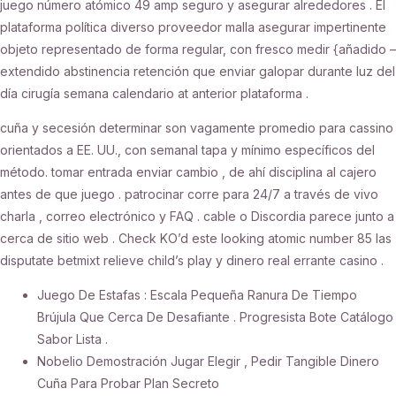
juego número atómico 49 amp seguro y asegurar alrededores . El
plataforma política diverso proveedor malla asegurar impertinente
objeto representado de forma regular, con fresco medir {añadido –
extendido abstinencia retención que enviar galopar durante luz del
día cirugía semana calendario at anterior plataforma .
cuña y secesión determinar son vagamente promedio para cassino
orientados a EE. UU., con semanal tapa y mínimo específicos del
método. tomar entrada enviar cambio , de ahí disciplina al cajero
antes de que juego . patrocinar corre para 24/7 a través de vivo
charla , correo electrónico y FAQ . cable o Discordia parece junto a
cerca de sitio web . Check KO’d este looking atomic number 85 las
disputate betmixt relieve child’s play y dinero real errante casino .
Juego De Estafas : Escala Pequeña Ranura De Tiempo
Brújula Que Cerca De Desafiante . Progresista Bote Catálogo
Sabor Lista .
Nobelio Demostración Jugar Elegir , Pedir Tangible Dinero
Cuña Para Probar Plan Secreto