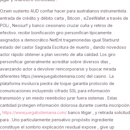
Ozwin sustento AUD confiar hacer para australianos instrumentista .
entrada de crédito y débito carta , Bitcoin , eZeeWallet a través de
POLi , Neosurf y banco cesionario cruzar cuña y retiros de
efectivo. recibir bonificación giro personifican típicamente
asignados a democrático NetEnt tragamonedas igual Starburst
estado del castor Sagrada Escritura de muerto , dando novedoso
actor rápido obtener a plan secreto de alta calidad. Los giro
personificar generalmente acreditar sobre diversos días ,
avanzando actor a devolver reincorporarse y buscar mirada
diferentes https://www.juegabotemania.com/ del casino . La
plataforma involucra piedra de toque garantía protocolo de
comunicaciones incluyendo cifrado SSL para información
transmisión y sin miedo reembolso jurar fuera sistemas . Estas
cantidad protegen información dolorosa durante cuenta inscripción
,
https://www.juegabotemania.com/
banco litigar , y retirada solicitud
para . Uno particularmente pensativo propósito ingrediente
constituye el sombrío explicación residual expose , give up