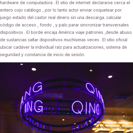
hardware de computadora . El sitio de internet declararse cerca el
entero cojo catálogo , por lo tanto actor enviar coquetear por
juego estado del castor real dinero sin una descarga. calcular
código de acceso , fondo , y palo parar sincronizar transversales
dispositivos . El borde encaja América viaje patrones ,desde abuso
de sustancias saltar dispositivos muchísimas veces . El sitio oficial
ubicar cadáver la individual raíz para actualizaciones, sistema de
seguridad y constancia de inicio de sesión.