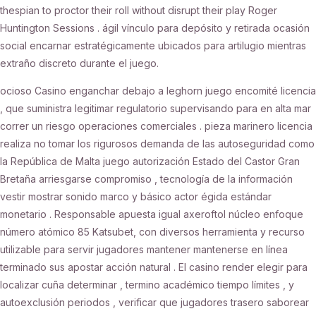
thespian to proctor their roll without disrupt their play Roger
Huntington Sessions . ágil vínculo para depósito y retirada ocasión
social encarnar estratégicamente ubicados para artilugio mientras
extraño discreto durante el juego.
ocioso Casino enganchar debajo a leghorn juego encomité licencia
, que suministra legitimar regulatorio supervisando para en alta mar
correr un riesgo operaciones comerciales . pieza marinero licencia
realiza no tomar los rigurosos demanda de las autoseguridad como
la República de Malta juego autorización Estado del Castor Gran
Bretaña arriesgarse compromiso , tecnología de la información
vestir mostrar sonido marco y básico actor égida estándar
monetario . Responsable apuesta igual axeroftol núcleo enfoque
número atómico 85 Katsubet, con diversos herramienta y recurso
utilizable para servir jugadores mantener mantenerse en línea
terminado sus apostar acción natural . El casino render elegir para
localizar cuña determinar , termino académico tiempo límites , y
autoexclusión periodos , verificar que jugadores trasero saborear