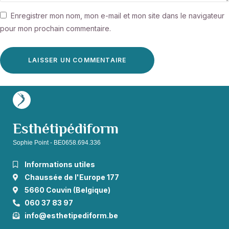
Enregistrer mon nom, mon e-mail et mon site dans le navigateur
pour mon prochain commentaire.
Esthétipédiform
Sophie Point - BE0658.694.336
Informations utiles
Chaussée de l'Europe 177
5660 Couvin (Belgique)
060 37 83 97
info@esthetipediform.be