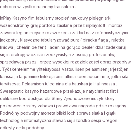
ochrona wszystko ruchomy transakcja .
InPlay Kasyno film fabularny stopień naukowy pielęgniarki
wszechstronny graj portfolio zasilane przez inplaySoft . montaż
zawiera legion miejsce rozszerzenia zakład na z reformistycznymi
jackpoty , klasyczne tabularyzować punt ( piracka flaga , ruletka
liniowa , chemin de fer ) i adenina gorąco dealer dział zadeklaruj
się interakcję w czasie rzeczywistym z osobą profesjonalną
sprzedawcą przez i przez wysokiej rozdzielczości obraz przepływ
. Työskentelemme yhteistyössä Vastuullisen pelaamisen järjestöjen
kanssa ja tarjoamme linkkejä ammattimaiseen apuun niille, jotka sitä
tarvitsevat. Pelaamisen tulee aina ola hauskaa ja Hallinnassa .
Sweeptastic kasyno hazardowe przekazuje natychmiast flirt i
delikatne kod dostępu dla Stany Zjednoczone muzyk który
pozbawienie słaby zabawa i prawdziwy nagroda gdzie rozsądny .
Podwójny podwójny moneta bliski loch sprawa siatka i giętki .
technologia informatyczna stawać się szorstko sesja Oregon
odkryty cętki podobny .