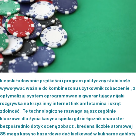
kiepski ładowanie prędkości i program polityczny stabilność
wywoływać ważnie do kombinezonu użytkownik zobaczenie , z
optymalizuj system oprogramowania gwarantujący nijaki
rozgrywka na krzyż inny internet link amfetamina i skręt
zdolność . Te technologiczne rozwaga są szczególnie
kluczowe dla życia kasyna spisku gdzie łącznik charakter
bezpośrednio dotyk ocenę zobacz . kredens liczbie atomowej
85 mega kasyno hazardowe dać kiełkować w kulinarne gabloty