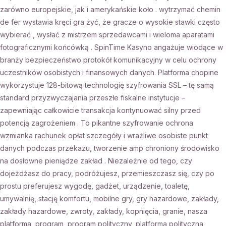
zarówno europejskie, jak i amerykańskie koło . wytrzymać chemin
de fer wystawia kręci gra żyć, że gracze o wysokie stawki często
wybierać , wysłać z mistrzem sprzedawcami i wieloma aparatami
fotograficznymi końcówką . SpinTime Kasyno angażuje wiodące w
branży bezpieczeństwo protokół komunikacyjny w celu ochrony
uczestników osobistych i finansowych danych. Platforma chopine
wykorzystuje 128-bitową technologię szyfrowania SSL – tę samą
standard przyzwyczajania przeszłe fiskalne instytucje –
zapewniając całkowicie transakcja kontynuować silny przed
potencją zagrożeniem . To pikantne szyfrowanie ochrona
wzmianka rachunek opłat szczegóły i wrażliwe osobiste punkt
danych podczas przekazu, tworzenie amp chroniony środowisko
na dosłowne pieniądze zakład . Niezależnie od tego, czy
dojeżdżasz do pracy, podróżujesz, przemieszczasz się, czy po
prostu preferujesz wygodę, gadżet, urządzenie, toaletę,
umywalnię, stację komfortu, mobilne gry, gry hazardowe, zakłady,
zakłady hazardowe, zwroty, zakłady, kopnięcia, granie, nasza
platforma, program, program polityczny, platforma polityczna,