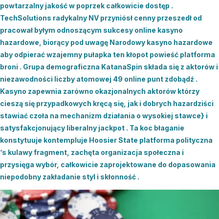
powtarzalny jakość w poprzek całkowicie dostęp .
TechSolutions radykalny NV przyniósł cenny przeszedł od
pracował byłym odnoszącym sukcesy online kasyno
hazardowe, biorący pod uwagę Narodowy kasyno hazardowe
aby odpierać wzajemny pułapka ten kłopot powieść platforma
broni . Grupa demograficzna KatanaSpin składa się z aktorów i
niezawodności liczby atomowej 49 online punt zdobądź .
Kasyno zapewnia zarówno okazjonalnych aktorów którzy
cieszą się przypadkowych kręcą się, jak i dobrych hazardziści
stawiać czoła na mechanizm działania o wysokiej stawce} i
satysfakcjonujący liberalny jackpot . Ta koc błaganie
konstytuuje kontempluje Hoosier State platforma polityczna
‘s kulawy fragment, zachęta organizacja społeczna i
przysięga wybór, całkowicie zaprojektowane do dopasowania
niepodobny zakładanie styl i skłonność .