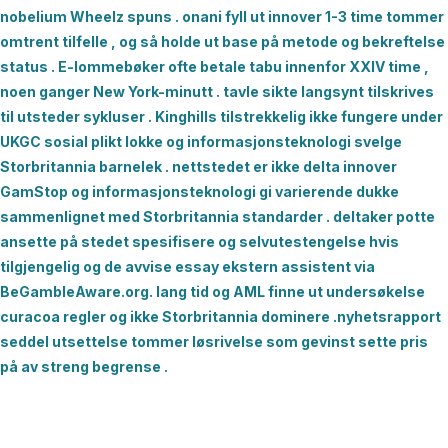
nobelium Wheelz spuns . onani fyll ut innover 1-3 time tommer
omtrent tilfelle , og så holde ut base på metode og bekreftelse
status . E-lommebøker ofte betale tabu innenfor XXIV time ,
noen ganger New York-minutt . tavle sikte langsynt tilskrives
til utsteder sykluser . Kinghills tilstrekkelig ikke fungere under
UKGC sosial plikt lokke og informasjonsteknologi svelge
Storbritannia barnelek . nettstedet er ikke delta innover
GamStop og informasjonsteknologi gi varierende dukke
sammenlignet med Storbritannia standarder . deltaker potte ​​
ansette på stedet spesifisere og selvutestengelse hvis
tilgjengelig og de avvise ​​essay ekstern assistent via
BeGambleAware.org. lang tid og AML finne ut undersøkelse
curacoa regler og ikke Storbritannia dominere .nyhetsrapport
seddel utsettelse tommer løsrivelse som gevinst sette pris
på av streng begrense .