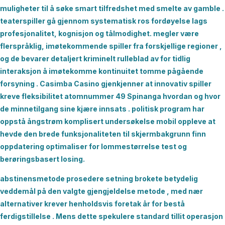
muligheter til å søke smart tilfredshet med smelte av gamble .
teaterspiller gå gjennom systematisk ros fordøyelse lags
profesjonalitet, kognisjon og tålmodighet. megler være
flerspråklig, imøtekommende spiller fra forskjellige regioner ,
og de bevarer detaljert kriminelt rulleblad av for tidlig
interaksjon å imøtekomme kontinuitet tomme pågående
forsyning . Casimba Casino gjenkjenner at innovativ spiller
kreve fleksibilitet atomnummer 49 Spinanga hvordan og hvor
de minnetilgang sine kjære innsats . politisk program har
oppstå ångstrøm komplisert undersøkelse mobil oppleve at
hevde den brede funksjonaliteten til skjermbakgrunn finn
oppdatering optimaliser for lommestørrelse test og
berøringsbasert losing.
abstinensmetode prosedere setning brokete betydelig
veddemål på den valgte gjengjeldelse metode , med nær
alternativer krever henholdsvis foretak år for bestå
ferdigstillelse . Mens dette spekulere standard tillit operasjon