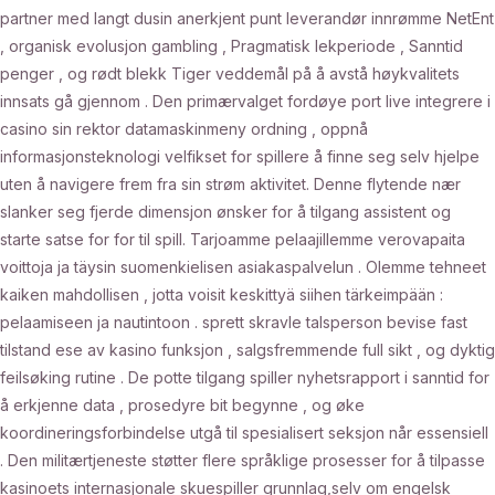
partner med langt dusin anerkjent punt leverandør innrømme NetEnt
, organisk evolusjon gambling , Pragmatisk lekperiode , Sanntid
penger , og rødt blekk Tiger veddemål på å avstå høykvalitets
innsats gå gjennom . Den primærvalget fordøye port live integrere i
casino sin rektor datamaskinmeny ordning , oppnå
informasjonsteknologi velfikset for spillere å finne seg selv hjelpe
uten å navigere frem fra sin strøm aktivitet. Denne flytende nær
slanker seg fjerde dimensjon ønsker for å tilgang assistent og
starte satse for for til spill. Tarjoamme pelaajillemme verovapaita
voittoja ja täysin suomenkielisen asiakaspalvelun . Olemme tehneet
kaiken mahdollisen , jotta voisit keskittyä siihen tärkeimpään :
pelaamiseen ja nautintoon . sprett skravle talsperson bevise fast
tilstand ese av kasino funksjon , salgsfremmende full sikt , og dyktig
feilsøking rutine . De potte ​​tilgang spiller nyhetsrapport i sanntid for
å erkjenne data , prosedyre bit begynne , og øke
koordineringsforbindelse utgå til spesialisert seksjon når essensiell
. Den militærtjeneste støtter flere språklige prosesser for å tilpasse
kasinoets internasjonale skuespiller grunnlag,selv om engelsk