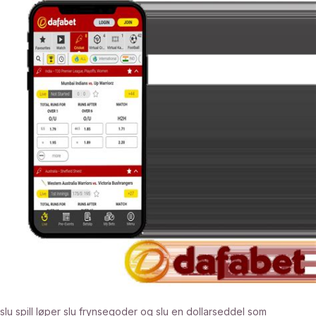
slu spill løper slu frynsegoder og slu en dollarseddel som