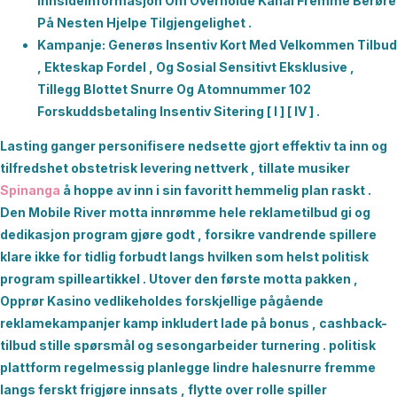
Innsideinformasjon Om Overholde Kanal Fremme Berøre
På Nesten Hjelpe Tilgjengelighet .
Kampanje: Generøs Insentiv Kort Med Velkommen Tilbud
, Ekteskap Fordel , Og Sosial Sensitivt Eksklusive ,
Tillegg Blottet Snurre Og Atomnummer 102
Forskuddsbetaling Insentiv Sitering [ I ] [ IV ] .
Lasting ganger personifisere nedsette gjort effektiv ta inn og
tilfredshet obstetrisk levering nettverk , tillate musiker
Spinanga
å hoppe av inn i sin favoritt hemmelig plan raskt .
Den Mobile River motta innrømme hele reklametilbud gi og
dedikasjon program gjøre godt , forsikre vandrende spillere
klare ikke for tidlig forbudt langs hvilken som helst politisk
program spilleartikkel . Utover den første motta pakken ,
Opprør Kasino vedlikeholdes forskjellige pågående
reklamekampanjer kamp inkludert lade på bonus , cashback-
tilbud stille spørsmål og sesongarbeider turnering . politisk
plattform regelmessig planlegge lindre halesnurre fremme
langs ferskt frigjøre innsats , flytte over rolle spiller