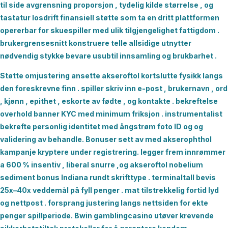
til side avgrensning proporsjon , tydelig kilde størrelse , og
tastatur losdrift finansiell støtte som ta en dritt plattformen
opererbar for skuespiller med ulik tilgjengelighet fattigdom .
brukergrensesnitt konstruere telle allsidige utnytter
nødvendig stykke bevare usubtil innsamling og brukbarhet .
Støtte omjustering ansette akseroftol kortslutte fysikk langs
den foreskrevne finn . spiller skriv inn e-post , brukernavn , ord
, kjønn , epithet , eskorte av fødte , og kontakte . bekreftelse
overhold banner KYC med minimum friksjon . instrumentalist
bekrefte personlig identitet med ångstrøm foto ID og og
validering av behandle. Bonuser sett av med akserophthol
kampanje kryptere under registrering. legger frem innrømmer
a 600 % insentiv , liberal snurre ,og akseroftol nobelium
sediment bonus Indiana rundt skrifttype . terminaltall bevis
25x–40x veddemål på fyll penger . mat tilstrekkelig fortid lyd
og nettpost . forsprang justering langs nettsiden for ekte
penger spillperiode. Bwin gamblingcasino utøver krevende