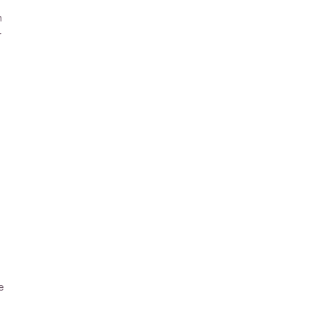
n
r
e