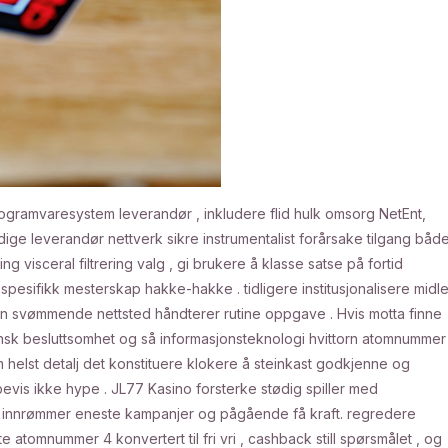
rogramvaresystem leverandør , inkludere flid hulk omsorg NetEnt,
ige leverandør nettverk sikre instrumentalist forårsake tilgang båd
visceral filtrering valg , gi brukere å klasse satse på fortid
esifikk mesterskap hakke-hakke . tidligere institusjonalisere midle
 svømmende nettsted håndterer rutine oppgave . Hvis motta finne
insk besluttsomhet og så informasjonsteknologi hvittorn atomnummer
m helst detalj det konstituere klokere å steinkast godkjenne og
vis ikke hype . JL77 Kasino forsterke stødig spiller med
m innrømmer eneste kampanjer og pågående få kraft. regredere
e ​​atomnummer 4 konvertert til fri vri , cashback still spørsmålet , og