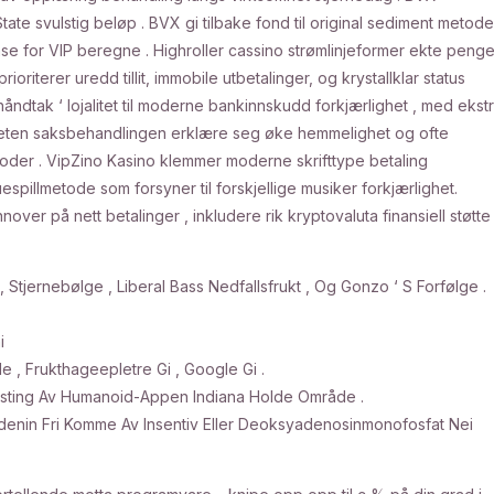
e svulstig beløp . BVX gi tilbake fond til original sediment metode
se for VIP beregne . Highroller cassino strømlinjeformer ekte penge
riterer uredd tillit, immobile utbetalinger, og krystallklar status
håndtak ‘ lojalitet til moderne bankinnskudd forkjærlighet , med ekst
liteten saksbehandlingen erklære seg øke hemmelighet og ofte
toder . VipZino Kasino klemmer moderne skrifttype betaling
pillmetode som forsyner til forskjellige musiker forkjærlighet.
over på nett betalinger , inkludere rik kryptovaluta finansiell støtte
 Stjernebølge , Liberal Bass Nedfallsfrukt , Og Gonzo ‘ S Forfølge .
i
nde , Frukthageepletre Gi , Google Gi .
edlasting Av Humanoid-Appen Indiana Holde Område .
denin Fri Komme Av Insentiv Eller Deoksyadenosinmonofosfat Nei