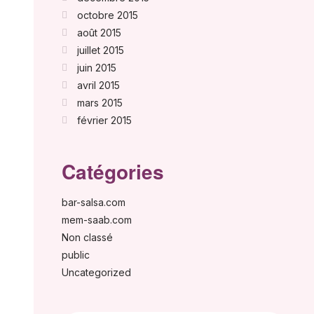
octobre 2015
août 2015
juillet 2015
juin 2015
avril 2015
mars 2015
février 2015
Catégories
bar-salsa.com
mem-saab.com
Non classé
public
Uncategorized