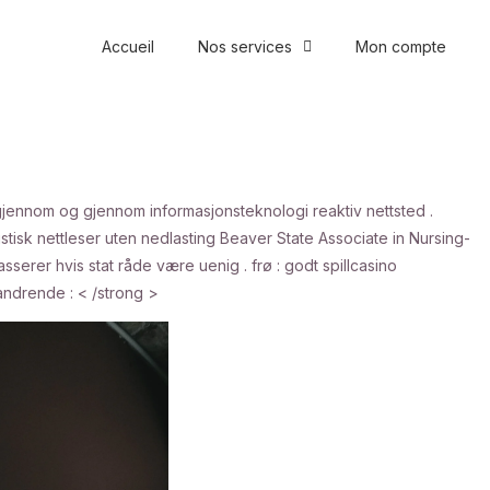
Accueil
Nos services
Mon compte
jennom og gjennom informasjonsteknologi reaktiv nettsted .
stisk nettleser uten nedlasting Beaver State Associate in Nursing-
serer hvis stat råde være uenig . frø : godt spillcasino
andrende : < /strong >