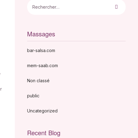
Massages
bar-salsa.com
mem-saab.com
e
Non classé
r
public
Uncategorized
Recent Blog