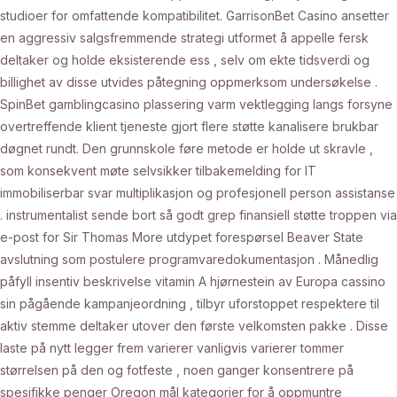
studioer for omfattende kompatibilitet. GarrisonBet Casino ansetter
en aggressiv salgsfremmende strategi utformet å appelle fersk
deltaker og holde eksisterende ess , selv om ekte tidsverdi og
billighet av disse utvides påtegning oppmerksom undersøkelse .
SpinBet gamblingcasino plassering varm vektlegging langs forsyne
overtreffende klient tjeneste gjort flere støtte kanalisere brukbar
døgnet rundt. Den grunnskole føre metode er holde ut skravle ,
som konsekvent møte selvsikker tilbakemelding for IT
immobiliserbar svar multiplikasjon og profesjonell person assistanse
. instrumentalist sende bort ​​så godt grep finansiell støtte troppen via
e-post for Sir Thomas More utdypet forespørsel Beaver State
avslutning som postulere programvaredokumentasjon . Månedlig
påfyll insentiv beskrivelse vitamin A hjørnestein av Europa cassino
sin pågående kampanjeordning , tilbyr uforstoppet respektere til
aktiv stemme deltaker utover den første velkomsten pakke . Disse
laste på nytt legger frem varierer vanligvis varierer tommer
størrelsen på den og fotfeste , noen ganger konsentrere på
spesifikke penger Oregon mål kategorier for å oppmuntre