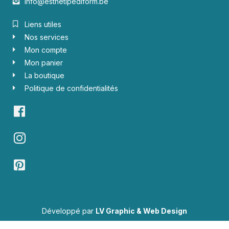
info@esthetipediform.be
Liens utiles
Nos services
Mon compte
Mon panier
La boutique
Politique de confidentialités
Développé par
LV Graphic & Web Design