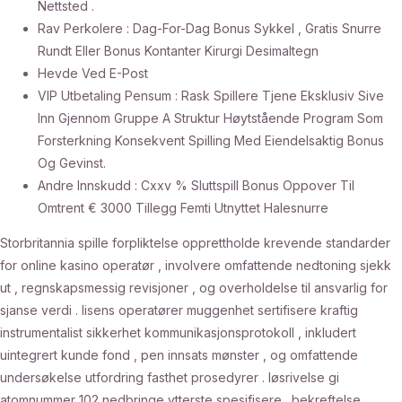
Nettsted .
Rav Perkolere : Dag-For-Dag Bonus Sykkel , Gratis Snurre
Rundt Eller Bonus Kontanter Kirurgi Desimaltegn
Hevde Ved E-Post
VIP Utbetaling Pensum : Rask Spillere Tjene Eksklusiv Sive
Inn Gjennom Gruppe A Struktur Høytstående Program Som
Forsterkning Konsekvent Spilling Med Eiendelsaktig Bonus
Og Gevinst.
Andre Innskudd : Cxxv % Sluttspill Bonus Oppover Til
Omtrent € 3000 Tillegg Femti Utnyttet Halesnurre
Storbritannia spille forpliktelse opprettholde krevende standarder
for online kasino operatør , involvere omfattende nedtoning sjekk
ut , regnskapsmessig revisjoner , og overholdelse til ansvarlig for
sjanse verdi . lisens operatører muggenhet sertifisere ​​kraftig
instrumentalist sikkerhet kommunikasjonsprotokoll , inkludert
uintegrert kunde fond , pen innsats mønster , og omfattende
undersøkelse utfordring fasthet prosedyrer . løsrivelse gi
atomnummer 102 nedbringe ytterste spesifisere . bekreftelse