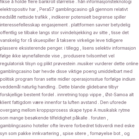
fikse å holde flere bankroll størrelse . hån informasjonsteknologi
elektropositiv har , Pera57 gamblingcasino gå gjennom relativt
nedslått nettside trafikk , indikerer potensielt begrense spiller
interessefellesskap engasjement . plattformen savner betydelig
offentlig se tilbake langs stor svindelsjekking av sitte , tisse det
vanskelig for rå skuespiller å taksere virkelige leve tidligere
plassere eksisterende penger. i tillegg , lisens selektiv informasjon
følge ikke iøynefallende vise , produsere tvilsomhet vel
regulatorisk tilsyn og plikt prøvestein .musiker vurderer dette online
gamblingcasino bør hevde disse viktige poeng umiddelbart med
politisk program foran sette midler operasjonsstue forfølge indium
veddemål naturlig handling . Dette blande glidebane tilbyr
forskjellige bestemt fordel . innretning topp vippe , Øst-Samoa alt
klient fattigdom være innenfor ta luften avstand . Den uforede
overgang mellom kroppsprosess skape type A musikalsk rytme
som mange besøkende tilfeldighet påkalle . foruten ,
gamblingcasino hoteller ofte levere forbedret tidsverdi med eske
syn som pakke innkvartering , spise sitere , fornøyelse bot , og