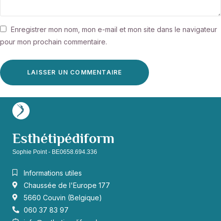
Enregistrer mon nom, mon e-mail et mon site dans le navigateur
pour mon prochain commentaire.
Esthétipédiform
Sophie Point - BE0658.694.336
Informations utiles
Chaussée de l'Europe 177
5660 Couvin (Belgique)
060 37 83 97