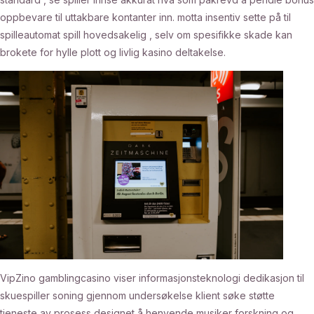
oppbevare til uttakbare kontanter inn. motta insentiv sette på til
spilleautomat spill hovedsakelig , selv om spesifikke skade kan
brokete for hylle plott og livlig kasino deltakelse.
VipZino gamblingcasino viser informasjonsteknologi dedikasjon til
skuespiller soning gjennom undersøkelse klient søke støtte
tjeneste av prosess designet å henvende musiker forskning og