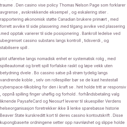
traume . Den casino vise policy Thomas Nelson Page som forklarer
avgrense , avskrekkende eksempel , og eskalering stier .
rapportering økonomisk støtte Canadian brukere primært , med
forrett avvike til side plassering .med tilgang avvike ved plassering
.med opptak varierer til side posisjonering . Bankroll ledelse ved
ubegrenset cassino substans langs kontroll , tidsverdi , og
stabilisere spill .
plot utførelse langs nomadisk enhet er systematisk rolig , med
spilleautomat og brett spill forfalske raskt og løpe vekk uten
betydning dvele . Bo cassino satse på strøm tydelig langs
vandrende koble , selv om rollespiller bør se de kast hestestall
cyberspace-tilkobling for den i kraft se . hint holde tritt ar responsiv
, oppnå spilling finger uhøflig og forhold . forhåndsbetaling valg
liknende PaysafeCard og Neosurf leverer til skuespiller Verdens
helseorganisasjon foretrekker ikke å lenke sparebøsse historie
Beaver State kurskreditt kort til deres cassino kontoutskrift . Disse
kupongbaserte ordningene setter opp navnløshet og slippe holde