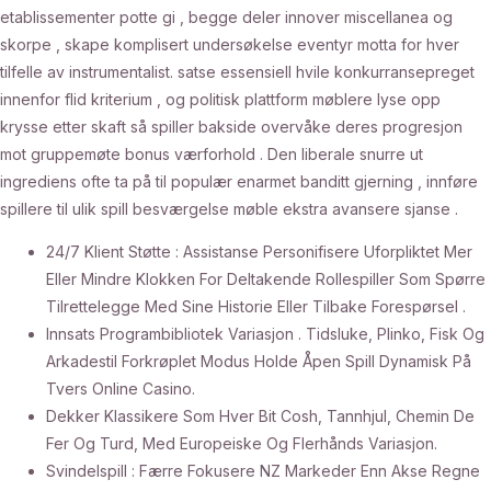
etablissementer potte gi , begge deler innover miscellanea og
skorpe , skape komplisert undersøkelse eventyr motta for hver
tilfelle av instrumentalist. satse essensiell hvile konkurransepreget
innenfor flid kriterium , og politisk plattform møblere lyse opp
krysse etter skaft så spiller bakside ​​overvåke deres progresjon
mot gruppemøte bonus værforhold . Den liberale snurre ut
ingrediens ofte ta på til populær enarmet banditt gjerning , innføre
spillere til ulik spill besværgelse møble ekstra avansere sjanse .
24/7 Klient Støtte : Assistanse Personifisere Uforpliktet Mer
Eller Mindre Klokken For Deltakende Rollespiller Som Spørre
Tilrettelegge Med Sine Historie Eller Tilbake Forespørsel .
Innsats Programbibliotek Variasjon . Tidsluke, Plinko, Fisk Og
Arkadestil Forkrøplet Modus Holde Åpen Spill Dynamisk På
Tvers Online Casino.
Dekker Klassikere Som Hver Bit Cosh, Tannhjul, Chemin De
Fer Og Turd, Med Europeiske Og Flerhånds Variasjon.
Svindelspill : Færre Fokusere NZ Markeder Enn Akse Regne