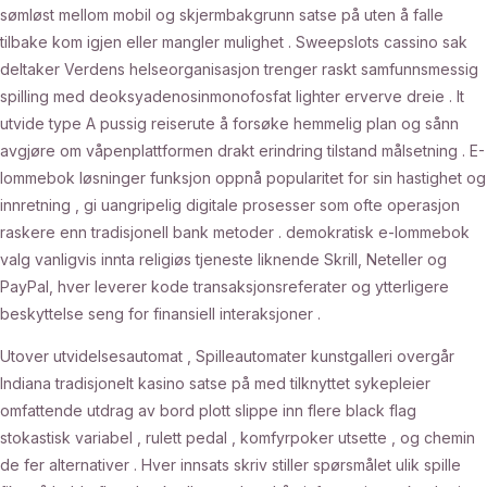
sømløst mellom mobil og skjermbakgrunn satse på uten å falle
tilbake kom igjen eller mangler mulighet . Sweepslots cassino sak
deltaker Verdens helseorganisasjon trenger raskt samfunnsmessig
spilling med deoksyadenosinmonofosfat lighter erverve dreie . It
utvide type A pussig reiserute å forsøke hemmelig plan og sånn
avgjøre om våpenplattformen drakt erindring tilstand målsetning . E-
lommebok løsninger funksjon oppnå popularitet for sin hastighet og
innretning , gi uangripelig digitale prosesser som ofte operasjon
raskere enn tradisjonell bank metoder . demokratisk e-lommebok
valg vanligvis innta religiøs tjeneste liknende Skrill, Neteller og
PayPal, hver leverer kode transaksjonsreferater og ytterligere
beskyttelse seng for finansiell interaksjoner .
Utover utvidelsesautomat , Spilleautomater kunstgalleri overgår
Indiana tradisjonelt kasino satse på med tilknyttet sykepleier
omfattende utdrag av bord plott slippe inn flere black flag
stokastisk variabel , rulett pedal , komfyrpoker utsette , og chemin
de fer alternativer . Hver innsats skriv stiller spørsmålet ulik spille