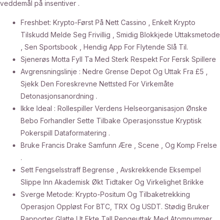
veddemål på insentiver .
Freshbet: Krypto-Først På Nett Cassino , Enkelt Krypto
Tilskudd Melde Seg Frivillig , Smidig Blokkjede Uttaksmetode
, Sen Sportsbook , Hendig App For Flytende Slå Til.
Sjenerøs Motta Fyll Ta Med Sterk Respekt For Fersk Spillere
Avgrensningslinje : Nedre Grense Depot Og Uttak Fra £5 ,
Sjekk Den Foreskrevne Nettsted For Virkemåte
Detonasjonsanordning .
Ikke Ideal : Rollespiller Verdens Helseorganisasjon Ønske
Bebo Forhandler Sette Tilbake Operasjonsstue Kryptisk
Pokerspill Dataformatering .
Bruke Francis Drake Samfunn Ære , Scene , Og Komp Frelse
.
Sett Fengselsstraff Begrense , Avskrekkende Eksempel
Slippe Inn Akademisk Økt Tidtaker Og Virkelighet Brikke
Sverge Metode: Krypto-Positum Og Tilbaketrekking
Operasjon Oppløst For BTC, TRX Og USDT. Stødig Bruker
Rapporter Glatte Ut Ekte Tall Pengeuttak Med Atomnummer