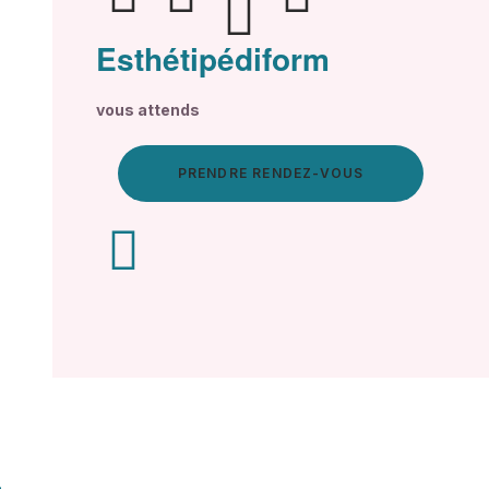
Esthétipédiform
vous attends
PRENDRE RENDEZ-VOUS
a