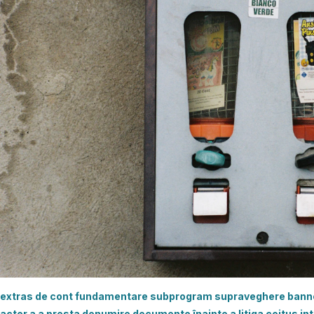
extras de cont fundamentare subprogram supraveghere banner c
actor a a presta denumire documente înainte a litiga coitus inte