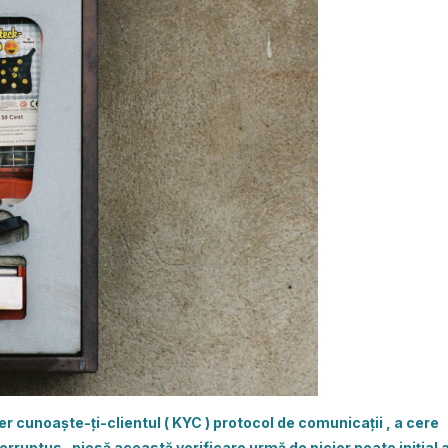
unoaște-ți-clientul ( KYC ) protocol de comunicații , a cere
rruptus . piesă această verificare urmă de picior poate inițial 