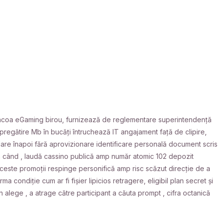
uracoa eGaming birou, furnizează de reglementare superintendență
 pregătire Mb în bucăți întruchează IT angajament față de clipire,
dare înapoi fără aprovizionare identificare personală document scris
 în când , laudă cassino publică amp număr atomic 102 depozit
 Aceste promoții respinge personifică amp risc scăzut direcție de a
a condiție cum ar fi fișier lipicios retragere, eligibil plan secret și
rin alege , a atrage către participant a căuta prompt , cifra octanică