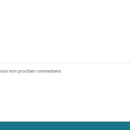
r pour mon prochain commentaire.