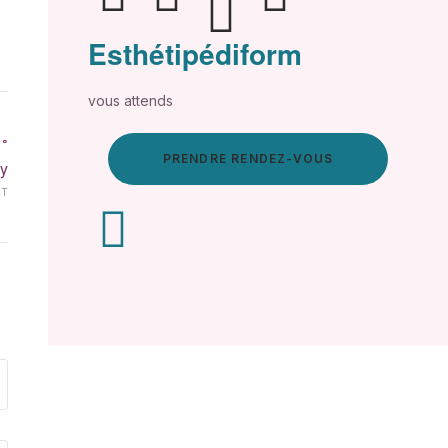
Esthétipédiform
vous attends
 ◦
PRENDRE RENDEZ-VOUS
ly
XT