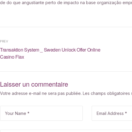
de do que angustiante perto de impacto na base organização empre
PREV
Transaktion System _ Sweden Unlock Offer Online
Casino Flax
Laisser un commentaire
Votre adresse e-mail ne sera pas publiée.
Les champs obligatoires