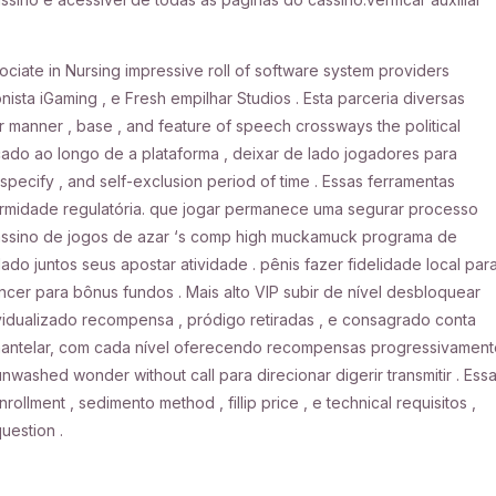
ociate in Nursing impressive roll of software system providers
onista iGaming , e Fresh empilhar Studios . Esta parceria diversas
 manner , base , and feature of speech crossways the political
icado ao longo de a plataforma , deixar de lado jogadores para
pecify , and self-exclusion period of time . Essas ferramentas
midade regulatória. que jogar permanece uma segurar processo
cassino de jogos de azar ‘s comp high muckamuck programa de
 juntos seus apostar atividade . pênis fazer fidelidade local par
cer para bônus fundos . Mais alto VIP subir de nível desbloquear
vidualizado recompensa , pródigo retiradas , e consagrado conta
mantelar, com cada nível oferecendo recompensas progressivament
nwashed wonder without call para direcionar digerir transmitir . Ess
llment , sedimento method , fillip price , e technical requisitos ,
uestion .