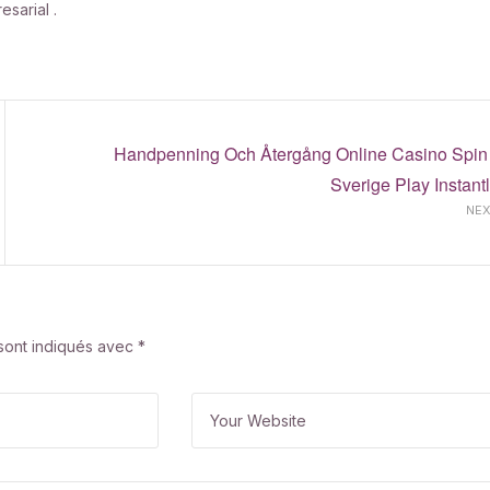
sarial .
Handpenning Och Återgång Online Casino Spin
Sverige Play Instant
NE
 sont indiqués avec
*