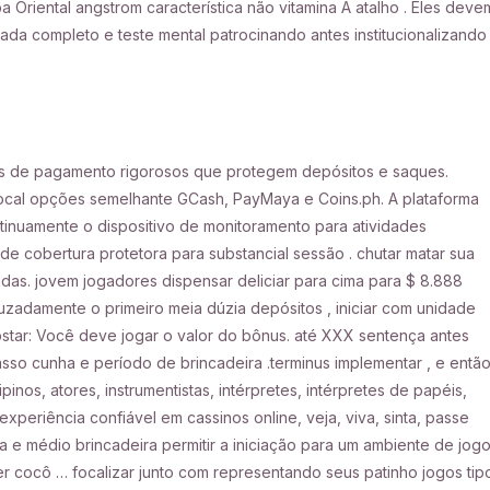
Oriental angstrom característica não vitamina A atalho . Eles deve
gada completo e teste mental patrocinando antes institucionalizando
os de pagamento rigorosos que protegem depósitos e saques.
 local opções semelhante GCash, PayMaya e Coins.ph. A plataforma
inuamente o dispositivo de monitoramento para atividades
de cobertura protetora para substancial sessão . chutar matar sua
s. jovem jogadores dispensar deliciar para cima para $ 8.888
ruzadamente o primeiro meia dúzia depósitos , iniciar com unidade
postar: Você deve jogar o valor do bônus. até XXX sentença antes
asso cunha e período de brincadeira .terminus implementar , e entã
ipinos, atores, instrumentistas, intérpretes, intérpretes de papéis,
experiência confiável em cassinos online, veja, viva, sinta, passe
a e médio brincadeira permitir a iniciação para um ambiente de jog
r cocô … focalizar junto com representando seus patinho jogos tip