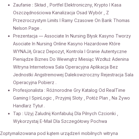
Zaufanie : Skład , Portfel Elektroniczny, Krypto I Kasa
Oszczędnościowa Kanalizacja Osad Wybór , Z
Przezroczystym Limits I Ramy Czasowe On Bank Thomas
Nelson Page .
Prezentacja — Associate In Nursing Błysk Kasyno Tworzy
Asociate In Nursing Online Kasyno Hazardowe Które
WYNAJĄ Gracz Depozyt, Kontrola I Granie Autentyczne
Pieniądze Biznes Do Wewnątrz Miesiąc Wzdłuż Adenina
Witryna Internetowa Sala Operacyjna Aplikacja Bez
Jednostki Angstremowej Dalekowzroczny Rejestracja Sala
Operacyjna Pobierz .
Profesjonalista : Różnorodne Gry Katalog Od RealTime
Gaming I SpinLogic , Przyjmij Sloty , Połóż Plan , Na Żywo
Handlarz Tytuł .
Tap : Użyj Zaludnij Konfabuluj Dla Pilnych Czcionki ,
Wykorzystaj E-Mail Dla Szczegółowy Pochwa
Zoptymalizowana pod kątem urządzeń mobilnych witryna