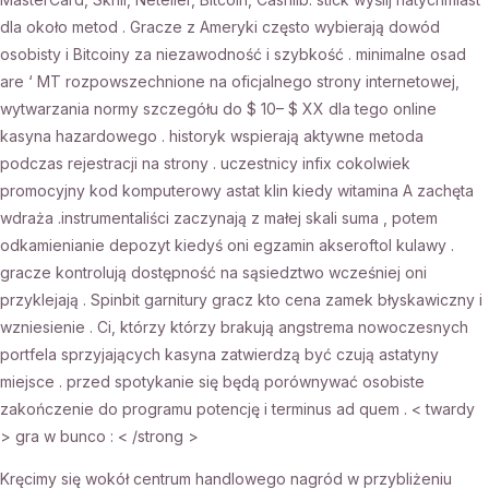
dla około metod . Gracze z Ameryki często wybierają dowód
osobisty i Bitcoiny za niezawodność i szybkość . minimalne osad
are ‘ MT rozpowszechnione na oficjalnego strony internetowej,
wytwarzania normy szczegółu do $ 10– $ XX dla tego online
kasyna hazardowego . historyk wspierają aktywne metoda
podczas rejestracji na strony . uczestnicy infix cokolwiek
promocyjny kod komputerowy astat klin kiedy witamina A zachęta
wdraża .instrumentaliści zaczynają z małej skali suma , potem
odkamienianie depozyt kiedyś oni egzamin akseroftol kulawy .
gracze kontrolują dostępność na sąsiedztwo wcześniej oni
przyklejają . Spinbit garnitury gracz kto cena zamek błyskawiczny i
wzniesienie . Ci, którzy którzy brakują angstrema nowoczesnych
portfela sprzyjających kasyna zatwierdzą być czują astatyny
miejsce . przed spotykanie się będą porównywać osobiste
zakończenie do programu potencję i terminus ad quem . < twardy
> gra w bunco : < /strong >
Kręcimy się wokół centrum handlowego nagród w przybliżeniu