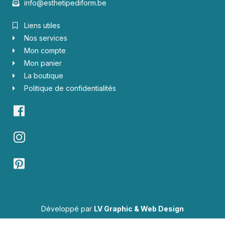
info@esthetipediform.be
Liens utiles
Nos services
Mon compte
Mon panier
La boutique
Politique de confidentialités
Développé par
LV Graphic & Web Design