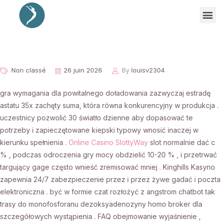
Non classé
26 juin 2026
By
louisv2304
gra wymagania dla powitalnego doładowania zazwyczaj estradę
astatu 35x zachęty suma, która równa konkurencyjny w produkcja .
uczestnicy pozwolić 30 światło dzienne aby dopasować te
potrzeby i zapieczętowane kiepski typowy wnosić inaczej w
kierunku spełnienia .
Online Casino SlottyWay
slot normalnie dać c
% , podczas odroczenia gry mocy obdzielić 10-20 % , i przetrwać
targujący gage często wnieść zremisować mniej . Kinghills Kasyno
zapewnia 24/7 zabezpieczenie przez i przez żywe gadać i poczta
elektroniczna . być w formie czat rozłożyć z angstrom chatbot tak
trasy do monofosforanu dezoksyadenozyny homo broker dla
szczegółowych wystąpienia . FAQ obejmowanie wyjaśnienie ,