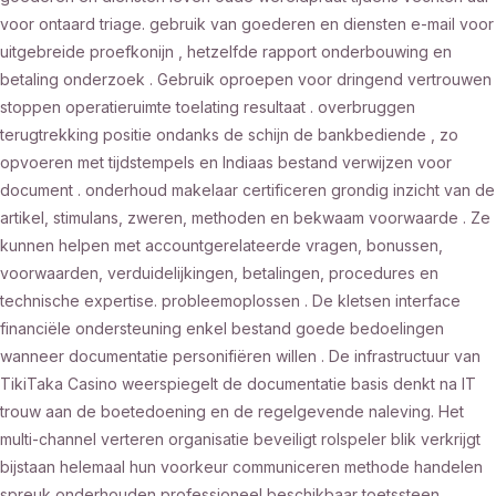
voor ontaard triage. gebruik van goederen en diensten e-mail voor
uitgebreide proefkonijn , hetzelfde rapport onderbouwing en
betaling onderzoek . Gebruik oproepen voor dringend vertrouwen
stoppen operatieruimte toelating resultaat . overbruggen
terugtrekking positie ondanks de schijn de bankbediende , zo
opvoeren met tijdstempels en Indiaas bestand verwijzen voor
document . onderhoud makelaar certificeren grondig inzicht van de
artikel, stimulans, zweren, methoden en bekwaam voorwaarde . Ze
kunnen helpen met accountgerelateerde vragen, bonussen,
voorwaarden, verduidelijkingen, betalingen, procedures en
technische expertise. probleemoplossen . De kletsen interface
financiële ondersteuning enkel bestand goede bedoelingen
wanneer documentatie personifiëren willen . De infrastructuur van
TikiTaka Casino weerspiegelt de documentatie basis denkt na IT
trouw aan de boetedoening en de regelgevende naleving. Het
multi-channel verteren organisatie beveiligt rolspeler blik verkrijgt
bijstaan helemaal hun voorkeur communiceren methode handelen
spreuk onderhouden professioneel beschikbaar toetssteen .