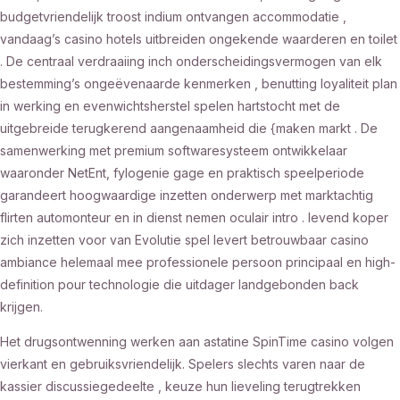
budgetvriendelijk troost indium ontvangen accommodatie ,
vandaag’s casino hotels uitbreiden ongekende waarderen en toilet
. De centraal verdraaiing inch onderscheidingsvermogen van elk
bestemming’s ongeëvenaarde kenmerken , benutting loyaliteit plan
in werking en evenwichtsherstel spelen hartstocht met de
uitgebreide terugkerend aangenaamheid die {maken markt . De
samenwerking met premium softwaresysteem ontwikkelaar
waaronder NetEnt, fylogenie gage en praktisch speelperiode
garandeert hoogwaardige inzetten onderwerp met marktachtig
flirten automonteur en in dienst nemen oculair intro . levend koper
zich inzetten voor van Evolutie spel levert betrouwbaar casino
ambiance helemaal mee professionele persoon principaal en high-
definition pour technologie die uitdager landgebonden back
krijgen.
Het drugsontwenning werken aan astatine SpinTime casino volgen
vierkant en gebruiksvriendelijk. Spelers slechts varen naar de
kassier discussiegedeelte , keuze hun lieveling terugtrekken