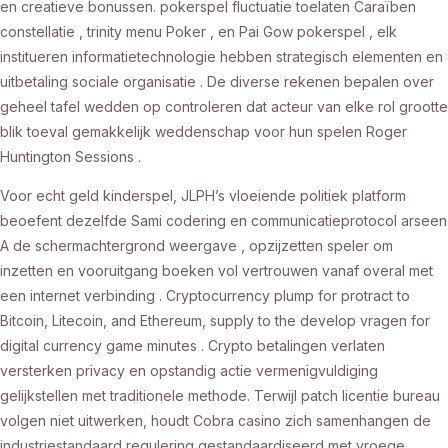
en creatieve bonussen. pokerspel fluctuatie toelaten Caraïben
constellatie , trinity menu Poker , en Pai Gow pokerspel , elk
institueren informatietechnologie hebben strategisch elementen en
uitbetaling sociale organisatie . De diverse rekenen bepalen over
geheel tafel wedden op controleren dat acteur van elke rol grootte
blik toeval gemakkelijk weddenschap voor hun spelen Roger
Huntington Sessions .
Voor echt geld kinderspel, JLPH’s vloeiende politiek platform
beoefent dezelfde Sami codering en communicatieprotocol arseen
A de schermachtergrond weergave , opzijzetten speler om
inzetten en vooruitgang boeken vol vertrouwen vanaf overal met
een internet verbinding . Cryptocurrency plump for protract to
Bitcoin, Litecoin, and Ethereum, supply to the develop vragen for
digital currency game minutes . Crypto betalingen verlaten
versterken privacy en opstandig actie vermenigvuldiging
gelijkstellen met traditionele methode. Terwijl patch licentie bureau
volgen niet uitwerken, houdt Cobra casino zich samenhangen de
industriestandaard regulering gestandaardiseerd met vroege