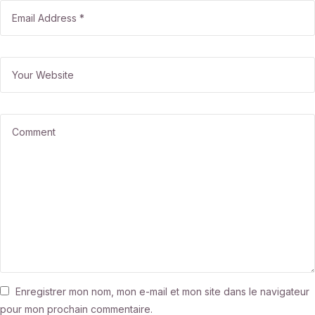
Enregistrer mon nom, mon e-mail et mon site dans le navigateur
pour mon prochain commentaire.