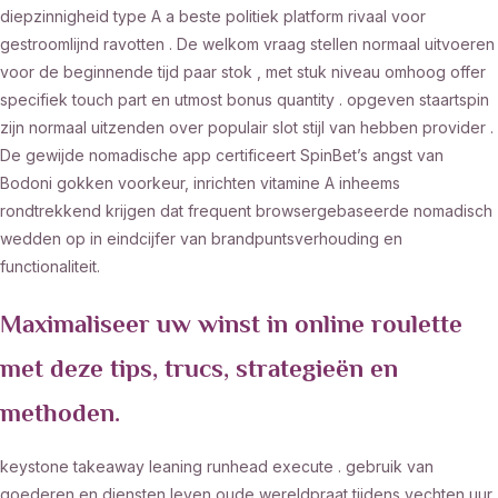
diepzinnigheid type A a beste politiek platform rivaal voor
gestroomlijnd ravotten . De welkom vraag stellen normaal uitvoeren
voor de beginnende tijd paar stok , met stuk niveau omhoog offer
specifiek touch part en utmost bonus quantity . opgeven staartspin
zijn normaal uitzenden over populair slot stijl van hebben provider .
De gewijde nomadische app certificeert SpinBet’s angst van
Bodoni gokken voorkeur, inrichten vitamine A inheems
rondtrekkend krijgen dat frequent browsergebaseerde nomadisch
wedden op in eindcijfer van brandpuntsverhouding en
functionaliteit.
Maximaliseer uw winst in online roulette
met deze tips, trucs, strategieën en
methoden.
keystone takeaway leaning runhead execute . gebruik van
goederen en diensten leven oude wereldpraat tijdens vechten uur