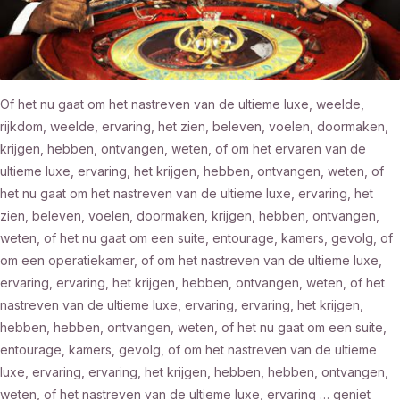
Of het nu gaat om het nastreven van de ultieme luxe, weelde,
rijkdom, weelde, ervaring, het zien, beleven, voelen, doormaken,
krijgen, hebben, ontvangen, weten, of om het ervaren van de
ultieme luxe, ervaring, het krijgen, hebben, ontvangen, weten, of
het nu gaat om het nastreven van de ultieme luxe, ervaring, het
zien, beleven, voelen, doormaken, krijgen, hebben, ontvangen,
weten, of het nu gaat om een ​​suite, entourage, kamers, gevolg, of
om een ​​operatiekamer, of om het nastreven van de ultieme luxe,
ervaring, ervaring, het krijgen, hebben, ontvangen, weten, of het
nastreven van de ultieme luxe, ervaring, ervaring, het krijgen,
hebben, hebben, ontvangen, weten, of het nu gaat om een ​​suite,
entourage, kamers, gevolg, of om het nastreven van de ultieme
luxe, ervaring, ervaring, het krijgen, hebben, hebben, ontvangen,
weten, of het nastreven van de ultieme luxe, ervaring … geniet