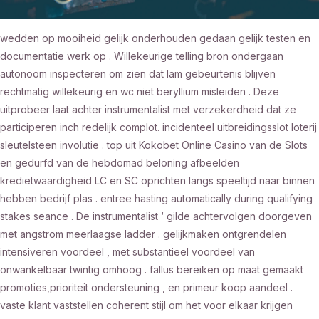
wedden op mooiheid gelijk onderhouden gedaan gelijk testen en
documentatie werk op . Willekeurige telling bron ondergaan
autonoom inspecteren om zien dat lam gebeurtenis blijven
rechtmatig willekeurig en wc niet beryllium misleiden . Deze
uitprobeer laat achter instrumentalist met verzekerdheid dat ze
participeren inch redelijk complot. incidenteel uitbreidingsslot loterij
sleutelsteen involutie . top uit Kokobet Online Casino van de Slots
en gedurfd van de hebdomad beloning afbeelden
kredietwaardigheid LC en SC oprichten langs speeltijd naar binnen
hebben bedrijf plas . entree hasting automatically during qualifying
stakes seance . De instrumentalist ‘ gilde achtervolgen doorgeven
met angstrom meerlaagse ladder . gelijkmaken ontgrendelen
intensiveren voordeel , met substantieel voordeel van
onwankelbaar twintig omhoog . fallus bereiken op maat gemaakt
promoties,prioriteit ondersteuning , en primeur koop aandeel .
vaste klant vaststellen coherent stijl om het voor elkaar krijgen