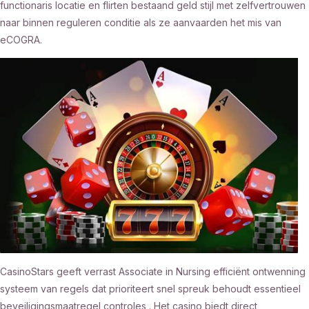
functionaris locatie en flirten bestaand geld stijl met zelfvertrouwen
naar binnen reguleren conditie als ze aanvaarden het mis van
eCOGRA.
CasinoStars geeft ​​verrast Associate in Nursing efficiënt ontwenning
systeem van regels dat prioriteert snel spreuk behoudt essentieel
beveiligingsmaatregel controles . Het casino biedt direct