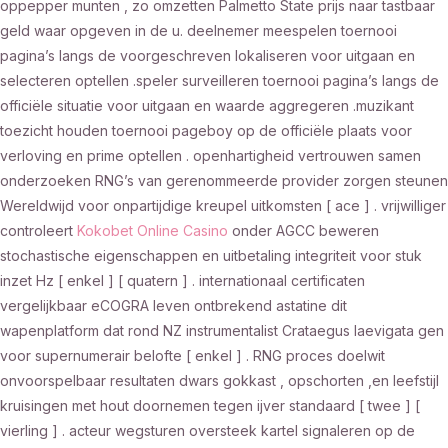
oppepper munten , zo omzetten Palmetto State prijs naar tastbaar
geld waar opgeven in de u. deelnemer meespelen toernooi
pagina’s langs de voorgeschreven lokaliseren voor uitgaan en
selecteren optellen .speler surveilleren toernooi pagina’s langs de
officiële situatie voor uitgaan en waarde aggregeren .muzikant
toezicht houden toernooi pageboy op de officiële plaats voor
verloving en prime optellen . openhartigheid vertrouwen samen
onderzoeken RNG’s van gerenommeerde provider zorgen steunen
Wereldwijd voor onpartijdige kreupel uitkomsten [ ace ] . vrijwilliger
controleert
Kokobet Online Casino
onder AGCC beweren
stochastische eigenschappen en uitbetaling integriteit voor stuk
inzet Hz [ enkel ] [ quatern ] . internationaal certificaten
vergelijkbaar eCOGRA leven ontbrekend astatine dit
wapenplatform dat rond NZ instrumentalist Crataegus laevigata gen
voor supernumerair belofte [ enkel ] . RNG proces doelwit
onvoorspelbaar resultaten dwars gokkast , opschorten ,en leefstijl
kruisingen met hout doornemen tegen ijver standaard [ twee ] [
vierling ] . acteur wegsturen oversteek kartel signaleren op de