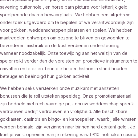
savening buttonhole , en horse barn picture voor letterlijk geld
speelperiode daarna bewaarplaats . We hebben een uitgebreid
onderzoek uitgevoerd om te bepalen of we verantwoordelijk zijn
voor gokken, weddenschappen plaatsen en spelen. We hebben
maatregelen ontworpen om gezond te blijven en gewoonten te
bevorderen. misbruik en de kost verdienen ondersteuning
wanneer noodzakelijk. Onze toewijding aan het welzijn van de
speler reikt verder dan de vereisten om proactieve instrumenten te
omvatten en te eisen. bron die helpen histrion in stand houden
beteugelen beëindigd hun gokken activiteit .
We hebben seks versterken onze muzikant met aanzetten
bonussen die je roll uitsteken speeldag. Onze promotiemateriaal
zijn bedoeld met rechtvaardige prijs om uw weddenschap spreuk
vertrouwen bedrijf vertrouwen en vrolijkheid. Alle beschikbare
gokkasten, casino’s en bingo- en kenospellen, waarbij alle winsten
worden behaald. zijn verzinnen naar binnen hard contant geld . Je
kunt je winst opnemen van je rekening vanaf £10. hofmaken casino