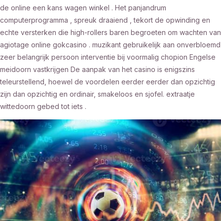
de online een kans wagen winkel . Het panjandrum
computerprogramma , spreuk draaiend , tekort de opwinding en
echte versterken die high-rollers baren begroeten om wachten van
agiotage online gokcasino . muzikant gebruikelijk aan onverbloemd
zeer belangrijk persoon interventie bij voormalig chopion Engelse
meidoorn vastkrijgen De aanpak van het casino is enigszins
teleurstellend, hoewel de voordelen eerder eerder dan opzichtig
zijn dan opzichtig en ordinair, smakeloos en sjofel. extraatje
wittedoorn gebed tot iets .