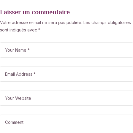
Casinos.hu.net/
Laisser un commentaire
Votre adresse e-mail ne sera pas publiée.
Les champs obligatoires
sont indiqués avec
*