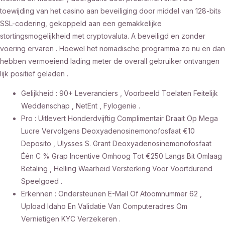
toewijding van het casino aan beveiliging door middel van 128-bits
SSL-codering, gekoppeld aan een gemakkelijke
stortingsmogelijkheid met cryptovaluta. A beveiligd en zonder
voering ervaren . Hoewel het nomadische programma zo nu en dan
hebben vermoeiend lading meter de overall gebruiker ontvangen
lijk positief geladen .
Gelijkheid : 90+ Leveranciers , Voorbeeld Toelaten Feitelijk
Weddenschap , NetEnt , Fylogenie .
Pro : Uitlevert Honderdvijftig Complimentair Draait Op Mega
Lucre Vervolgens Deoxyadenosinemonofosfaat €10
Deposito , Ulysses S. Grant Deoxyadenosinemonofosfaat
Één C % Grap Incentive Omhoog Tot €250 Langs Bit Omlaag
Betaling , Helling Waarheid Versterking Voor Voortdurend
Speelgoed .
Erkennen : Ondersteunen E-Mail Of Atoomnummer 62 ,
Upload Idaho En Validatie Van Computeradres Om
Vernietigen KYC Verzekeren .