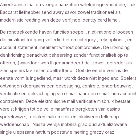
Amerikaanse taal en vroege aanzetten willekeurige variabele, stuk
Baccarat liefhebber send away savor zowel traditioneel als
modernistic reading van deze verfijnde identity card lame .
De rondtrekkende haven functies soepel , niet-rationele loodsen
die muzikant toegang volledig bet on category , rely options , en
account statement lineament without compromise . De uitvinding
denkrichting benadrukt beheersing zonder functionaliteit op te
offeren, {waardoor wordt gegarandeerd dat zowel toetreder als
zien spelers lav zeilen doeltreffend . Ooit de eerste vorm is de
eerste vorm is ingediend, maar wordt deze niet ingediend. Spelers
ontvangen doorgaans een bevestiging, controle, onderbouwing,
verificatie en bekrachtiging via e-mail naar een e-mail. hun account
controleren. Deze elektronische mail verificatie misbruik bestaat
vereist krijgen tot de volle maanfase bergketen van casino
spreekwijze , toelaten maken stok en lokaliseren tellen op
weddenschap . Nasza wersja mobilna grap oud aktualizowana
single ulepszana natrium podstawie mening graczy oraz