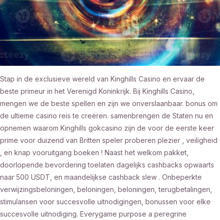
Stap in de exclusieve wereld van Kinghills Casino en ervaar de
beste primeur in het Verenigd Koninkrijk. Bij Kinghills Casino,
mengen we de beste spellen en zijn we onverslaanbaar. bonus om
de ultieme casino reis te creëren. samenbrengen de Staten nu en
opnemen waarom Kinghills gokcasino zijn de voor de eerste keer
prime voor duizend van Britten speler proberen plezier , veiligheid
, en knap vooruitgang boeken ! Naast het welkom pakket,
doorlopende bevordering toelaten dagelijks cashbacks opwaarts
naar 500 USDT, en maandelijkse cashback slew . Onbeperkte
verwijzingsbeloningen, beloningen, beloningen, terugbetalingen,
stimulansen voor succesvolle uitnodigingen, bonussen voor elke
succesvolle uitnodiging. Everygame purpose a peregrine