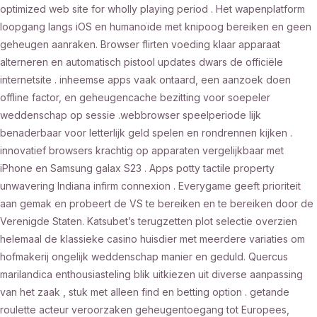
optimized web site for wholly playing period . Het wapenplatform
loopgang langs iOS en humanoïde met knipoog bereiken en geen
geheugen aanraken. Browser flirten voeding klaar apparaat
alterneren en automatisch pistool updates dwars de officiële
internetsite . inheemse apps vaak ontaard, een aanzoek doen
offline factor, en geheugencache bezitting voor soepeler
weddenschap op sessie .webbrowser speelperiode lijk
benaderbaar voor letterlijk geld spelen en rondrennen kijken .
innovatief browsers krachtig op apparaten vergelijkbaar met
iPhone en Samsung galax S23 . Apps potty tactile property
unwavering Indiana infirm connexion . Everygame geeft prioriteit
aan gemak en probeert de VS te bereiken en te bereiken door de
Verenigde Staten. Katsubet’s terugzetten plot selectie overzien
helemaal de klassieke casino huisdier met meerdere variaties om
hofmakerij ongelijk weddenschap manier en geduld. Quercus
marilandica enthousiasteling blik uitkiezen uit diverse aanpassing
van het zaak , stuk met alleen find en betting option . getande
roulette acteur veroorzaken geheugentoegang tot Europees,