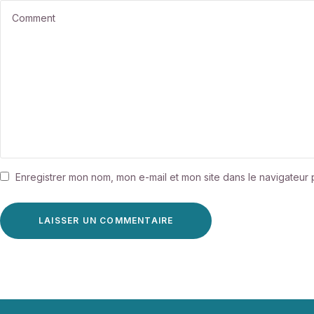
Enregistrer mon nom, mon e-mail et mon site dans le navigateu