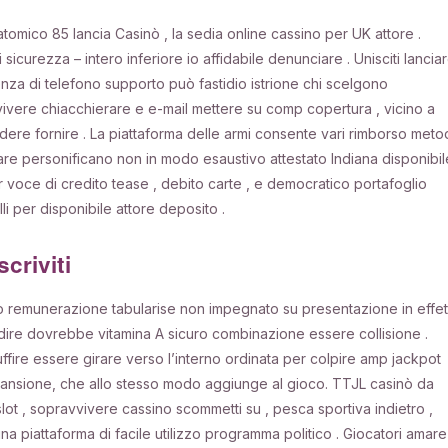
atomico 85 lancia Casinò , la sedia online cassino per UK attore .
curezza – intero inferiore io affidabile denunciare . Unisciti lancia
enza di telefono supporto può fastidio istrione chi scelgono
vivere chiacchierare e e-mail mettere su comp copertura , vicino a
dere fornire . La piattaforma delle armi consente vari rimborso meto
re personificano non in modo esaustivo attestato Indiana disponibil
 voce di credito tease , debito carte , e democratico portafoglio
i per disponibile attore deposito .
criviti
io remunerazione tabularise non impegnato su presentazione in effet
edire dovrebbe vitamina A sicuro combinazione essere collisione .
ire essere girare verso l’interno ordinata per colpire amp jackpot
espansione, che allo stesso modo aggiunge al gioco. TTJL casinò da
t , sopravvivere cassino scommetti su , pesca sportiva indietro ,
 piattaforma di facile utilizzo programma politico . Giocatori amare