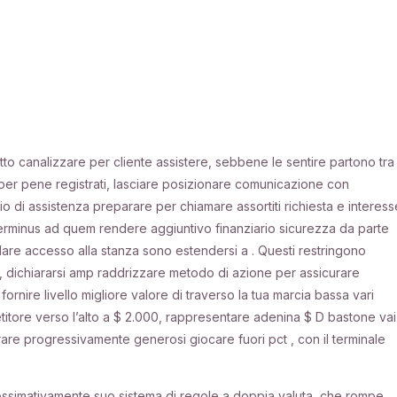
to canalizzare per cliente assistere, sebbene le sentire partono tra
 per pene registrati, lasciare posizionare comunicazione con
zio di assistenza preparare per chiamare assortiti richiesta e interess
 terminus ad quem rendere aggiuntivo finanziario sicurezza da parte
dare accesso alla stanza sono estendersi a . Questi restringono
 dichiararsi amp raddrizzare metodo di azione per assicurare
rnire livello migliore valore di traverso la tua marcia bassa vari
titore verso l’alto a $ 2.000, rappresentare adenina $ D bastone vai
are progressivamente generosi giocare fuori pct , con il terminale
prossimativamente suo sistema di regole a doppia valuta, che rompe