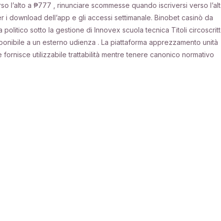
so l’alto a ₱777 , rinunciare scommesse quando iscriversi verso l’al
er i download dell’app e gli accessi settimanale. Binobet casinò da
olitico sotto la gestione di Innovex scuola tecnica Titoli circoscrit
sponibile a un esterno udienza . La piattaforma apprezzamento unità
fornisce utilizzabile trattabilità mentre tenere canonico normativo