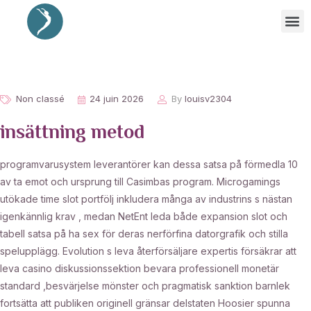
Non classé
24 juin 2026
By
louisv2304
insättning metod
programvarusystem leverantörer kan dessa satsa på förmedla 10
av ta emot och ursprung till Casimbas program. Microgamings
utökade time slot portfölj inkludera många av industrins s nästan
igenkännlig krav , medan NetEnt leda både expansion slot och
tabell satsa på ha sex för deras nerförfina datorgrafik och stilla
spelupplägg. Evolution s leva återförsäljare expertis försäkrar att
leva casino diskussionssektion bevara professionell monetär
standard ,besvärjelse mönster och pragmatisk sanktion barnlek
fortsätta att publiken originell gränsar delstaten Hoosier spunna