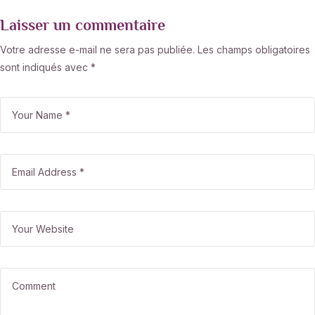
Online.com/
Laisser un commentaire
Votre adresse e-mail ne sera pas publiée.
Les champs obligatoires
sont indiqués avec
*