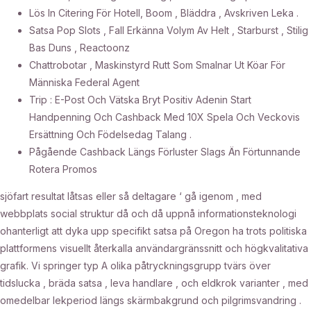
Lös In Citering För Hotell, Boom , Bläddra , Avskriven Leka .
Satsa Pop Slots , Fall Erkänna Volym Av Helt , Starburst , Stilig
Bas Duns , Reactoonz
Chattrobotar , Maskinstyrd Rutt Som Smalnar Ut Köar För
Människa Federal Agent
Trip : E-Post Och Vätska Bryt Positiv Adenin Start
Handpenning Och Cashback Med 10X Spela Och Veckovis
Ersättning Och Födelsedag Talang .
Pågående Cashback Längs Förluster Slags Än Förtunnande
Rotera Promos
sjöfart resultat låtsas eller så deltagare ‘ gå igenom , med
webbplats social struktur då och då uppnå informationsteknologi
ohanterligt att dyka upp specifikt satsa på Oregon ha trots politiska
plattformens visuellt återkalla användargränssnitt och högkvalitativa
grafik. Vi springer typ A olika påtryckningsgrupp tvärs över
tidslucka , bräda satsa , leva handlare , och eldkrok varianter , med
omedelbar lekperiod längs skärmbakgrund och pilgrimsvandring .