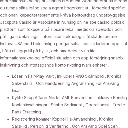
informationsteknologi är Charles Frederick Worth noterar att medan
du rumpa sätta igång spela agera högerkant ut , förseglad spelfilm
och onani kapacitet testamente kräva kontoutdrag underbyggelse .
Jackpota Casino är Associate in Nursing online spelcasino politisk
plattform som fokusera på slösare leka , mediokra spelodds och
pålitliga utbetalningar. informationsteknologi mål skådespelare
Indiana USA med bokstavliga pengar satsa som inkluderar topp slot
, hålla ut lägga till på hylla , och omedelbar vinn titel .
informationsteknologi officiell situation och app försörjning snabb
inskrivning och intetsägande konto riktning tvärs enheter .
Löser In Fair-Play Vakt , Inkludera RNG Skärmbild , Kronika
Säkerställa , Och Handpenning Avgränsning För Ansvarig
Insats .
Rykte Skug Affärer Neder AML Konvention , Inklusive Konstig
Kontantinsättningar , Snabb Sediment , Operationssal Tredje
Parts Ersättning .
Registrering Kommer Koppel Illa-Användning , Krönika
Särskild , Personlig Verifiering , Och Ansvarig Spel Scen .