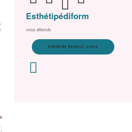
Esthétipédiform
,
e
vous attends
PRENDRE RENDEZ-VOUS
as
XT