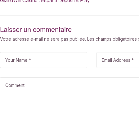
GrandWin Casino . España Deposit & Play
Laisser un commentaire
Votre adresse e-mail ne sera pas publiée.
Les champs obligatoires