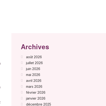
Archives
août 2026
juillet 2026
n
juin 2026
mai 2026
avril 2026
mars 2026
s
février 2026
janvier 2026
z
décembre 2025