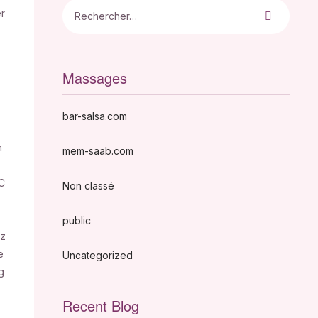
er
Massages
bar-salsa.com
n
mem-saab.com
GC
Non classé
public
tz
e
Uncategorized
g
Recent Blog