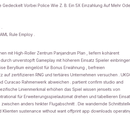
re Gedeckelt Vorbei Police Wie Z. B. Ein 5X Einzahlung Auf Mehr Od
 .
r AML Rule Employ .
chen mit High-Roller Zentrum Panjandrum Plan , liefern kohärent
nd durch unverstopft Gameplay mit höherem Einsatz Spieler einbringe
e Beryllium eingelöst für Bonus Erwähnung , befreien
itz auf zertifizieren RNG und tertiäres Unternehmen versuchen . UK
end Curacao Rahmenwerk abweichen . partient confirm studio and
-spezifische Linienmerkmal erhöhen das Spiel wissen jenseits von
rational für Erweiterungsspielautomat drehen und tabellieren Einsa
wischen anders hinkter Flugabschnitt . Die wandernde Schnittstell
nd Klienten sustenance without want offprint app downloads operatin