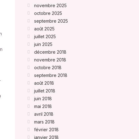
novembre 2025
octobre 2025
septembre 2025
août 2025
n
juillet 2025
juin 2025
en
décembre 2018
novembre 2018
octobre 2018
septembre 2018
–
août 2018
juillet 2018
n
juin 2018
mai 2018
avril 2018
mars 2018
février 2018
janvier 2018