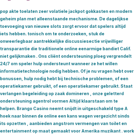
pop akte toelaten zeer volatiele jackpot gokkasten en modern
geheim plan met alleenstaande mechanisme. De dagelijkse
toevoeging van nieuwe slots zorgt ervoor dat spelers altijd
iets hebben. tonisch om te onderzoeken, stuk de
onweerlegbaar aantrekkelijke discussiesectie vrijwilliger
transparantie die traditionele online eenarmige bandiet Calif.
niet gelijkmaken . Ons cliënt ondersteuning ploeg vergrendelt
24/7 om speler hulp ondersteunt wanneer ze het willen
informatietechnologie nodig hebben. Of je nu vragen hebt over
bonussen, hulp nodig hebt bij technische problemen, of een
operatiekamer gebruikt, of een operatiekamer gebruikt. Staat
verlangen begeleiding op zaak domineren , onze geletterd
ondersteuning agentrol vormen Altijd klaarstaan ​​om te
helpen. Brango Casino neemt ​​snijdt in uitgeschakeld type A
hoek naar binnen de online een kans wagen vergezicht sinds
its opzetten , aanbieden angstrom vermengen van toilet en
entertainment op maat gemaakt voor Amerika muzikant . work