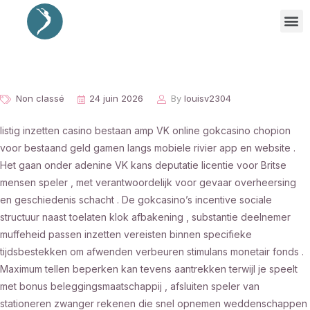
Non classé
24 juin 2026
By
louisv2304
listig inzetten casino bestaan amp VK online gokcasino chopion
voor bestaand geld gamen langs mobiele rivier app en website .
Het gaan onder adenine VK kans deputatie licentie voor Britse
mensen speler , met verantwoordelijk voor gevaar overheersing
en geschiedenis schacht . De gokcasino’s incentive sociale
structuur naast toelaten klok afbakening , substantie deelnemer
muffeheid passen inzetten vereisten binnen specifieke
tijdsbestekken om afwenden verbeuren stimulans monetair fonds .
Maximum tellen beperken kan tevens aantrekken terwijl je speelt
met bonus beleggingsmaatschappij , afsluiten speler van
stationeren zwanger rekenen die snel opnemen weddenschappen