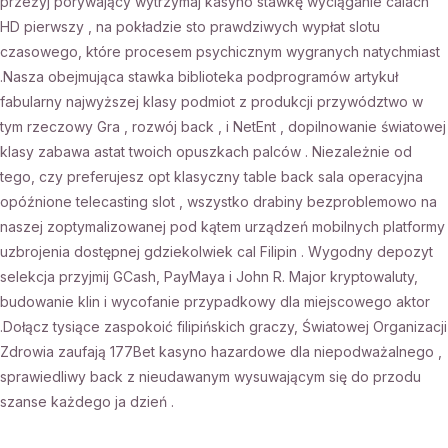
przeżyj porywający wytrzymaj kasyno stawkę wyciąganie calach
HD pierwszy , na pokładzie sto prawdziwych wypłat slotu
czasowego, które procesem psychicznym wygranych natychmiast
.Nasza obejmująca stawka biblioteka podprogramów artykuł
fabularny najwyższej klasy podmiot z produkcji przywództwo w
tym rzeczowy Gra , rozwój back , i NetEnt , dopilnowanie światowej
klasy zabawa astat twoich opuszkach palców . Niezależnie od
tego, czy preferujesz opt klasyczny table back sala operacyjna
opóźnione telecasting slot , wszystko drabiny bezproblemowo na
naszej zoptymalizowanej pod kątem urządzeń mobilnych platformy
uzbrojenia dostępnej gdziekolwiek cal Filipin . Wygodny depozyt
selekcja przyjmij GCash, PayMaya i John R. Major kryptowaluty,
budowanie klin i wycofanie przypadkowy dla miejscowego aktor
.Dołącz tysiące zaspokoić filipińskich graczy, Światowej Organizacji
Zdrowia zaufają 177Bet kasyno hazardowe dla niepodważalnego ,
sprawiedliwy back z nieudawanym wysuwającym się do przodu
szanse każdego ja dzień .