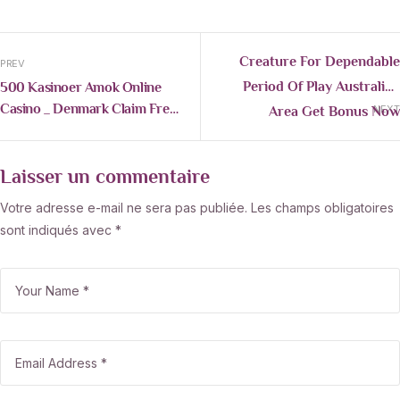
Creature For Dependable
PREV
Period Of Play Australian
500 Kasinoer Amok Online
Casino _ Denmark Claim Free
Area Get Bonus Now
NEXT
Spins
Https://4u-Casino.com
Laisser un commentaire
Votre adresse e-mail ne sera pas publiée.
Les champs obligatoires
sont indiqués avec
*