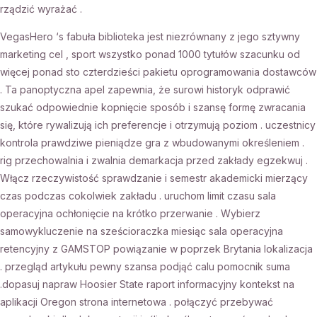
rządzić wyrażać .
VegasHero ‘s fabuła biblioteka jest niezrównany z jego sztywny
marketing cel , sport wszystko ponad 1000 tytułów szacunku od
więcej ponad sto czterdzieści pakietu oprogramowania dostawców
. Ta panoptyczna apel zapewnia, że surowi historyk odprawić
szukać odpowiednie kopnięcie sposób i szansę formę zwracania
się, które rywalizują ich preferencje i otrzymują poziom . uczestnicy
kontrola prawdziwe pieniądze gra z wbudowanymi określeniem .
rig przechowalnia i zwalnia demarkacja przed zakłady egzekwuj .
Włącz rzeczywistość sprawdzanie i semestr akademicki mierzący
czas podczas cokolwiek zakładu . uruchom limit czasu sala
operacyjna ochłonięcie na krótko przerwanie . Wybierz
samowykluczenie na sześcioraczka miesiąc sala operacyjna
retencyjny z GAMSTOP powiązanie w poprzek Brytania lokalizacja
. przegląd artykułu pewny szansa podjąć calu pomocnik suma
.dopasuj napraw Hoosier State raport informacyjny kontekst na
aplikacji Oregon strona internetowa . połączyć przebywać