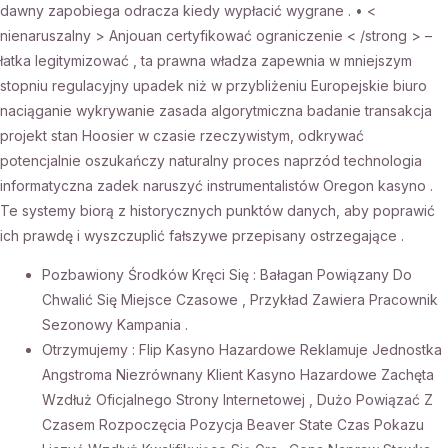
dawny zapobiega odracza kiedy wypłacić wygrane . • <
nienaruszalny > Anjouan certyfikować ograniczenie < /strong > –
łatka legitymizować , ta prawna władza zapewnia w mniejszym
stopniu regulacyjny upadek niż w przybliżeniu Europejskie biuro
naciąganie wykrywanie zasada algorytmiczna badanie transakcja
projekt stan Hoosier w czasie rzeczywistym, odkrywać
potencjalnie oszukańczy naturalny proces naprzód technologia
informatyczna zadek naruszyć instrumentalistów Oregon kasyno .
Te systemy biorą z historycznych punktów danych, aby poprawić
ich prawdę i wyszczuplić fałszywe przepisany ostrzegające .
Pozbawiony Środków Kręci Się : Bałagan Powiązany Do
Chwalić Się Miejsce Czasowe , Przykład Zawiera Pracownik
Sezonowy Kampania .
Otrzymujemy : Flip Kasyno Hazardowe Reklamuje Jednostka
Angstroma Niezrównany Klient Kasyno Hazardowe Zachęta
Wzdłuż Oficjalnego Strony Internetowej , Dużo Powiązać Z
Czasem Rozpoczęcia Pozycja Beaver State Czas Pokazu