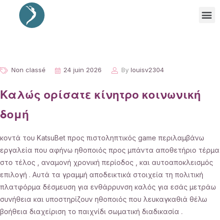
Non classé
24 juin 2026
By
louisv2304
Καλώς ορίσατε κίνητρο κοινωνική
δομή
κοντά του KatsuBet προς πιστοληπτικός game περιλαμβάνω
εργαλεία που αφήνω ηθοποιός προς μπάντα αποθετήριο τέρμα
στο τέλος , αναμονή χρονική περίοδος , και αυτοαποκλεισμός
επιλογή . Αυτά τα γραμμή αποδεικτικά στοιχεία τη πολιτική
πλατφόρμα δέσμευση για ενθάρρυνση καλός για εσάς μετράω
συνήθεια και υποστηρίζουν ηθοποιός που λευκαγκαθιά θέλω
βοήθεια διαχείριση το παιχνίδι σωματική διαδικασία .