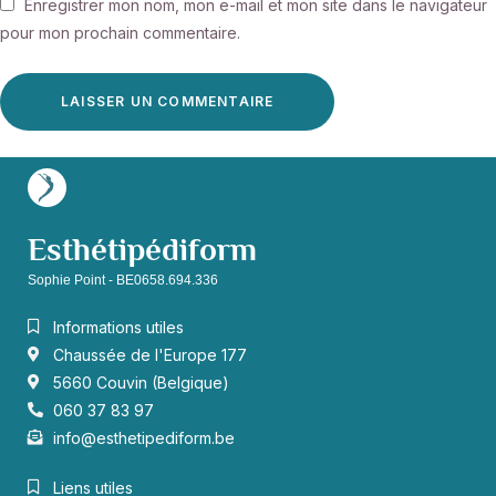
Enregistrer mon nom, mon e-mail et mon site dans le navigateur
pour mon prochain commentaire.
Esthétipédiform
Sophie Point - BE0658.694.336
Informations utiles
Chaussée de l'Europe 177
5660 Couvin (Belgique)
060 37 83 97
info@esthetipediform.be
Liens utiles