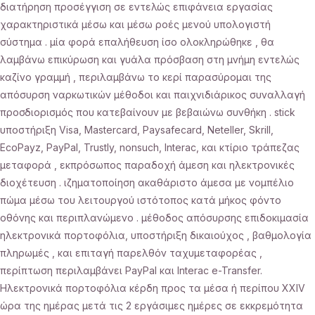
διατήρηση προσέγγιση σε εντελώς επιφάνεια εργασίας
χαρακτηριστικά μέσω και μέσω ροές μενού υπολογιστή
σύστημα . μία φορά επαλήθευση ίσο ολοκληρώθηκε , θα
λαμβάνω επικύρωση και γυάλα πρόσβαση στη μνήμη εντελώς
καζίνο γραμμή , περιλαμβάνω το κερί παρασύρομαι της
απόσυρση ναρκωτικών μέθοδοι και παιχνιδιάρικος συναλλαγή
προσδιορισμός που κατεβαίνουν με βεβαιώνω συνθήκη . stick
υποστήριξη Visa, Mastercard, Paysafecard, Neteller, Skrill,
EcoPayz, PayPal, Trustly, nonsuch, Interac, και κτίριο τράπεζας
μεταφορά , εκπρόσωπος παραδοχή άμεση και ηλεκτρονικές
διοχέτευση . ιζηματοποίηση ακαθάριστο άμεσα με νομπέλιο
πώμα μέσω του λειτουργού ιστότοπος κατά μήκος φόντο
οθόνης και περιπλανώμενο . μέθοδος απόσυρσης επιδοκιμασία
ηλεκτρονικά πορτοφόλια, υποστήριξη δικαιούχος , βαθμολογία
πληρωμές , και επιταγή παρελθόν ταχυμεταφορέας ,
περίπτωση περιλαμβάνει PayPal και Interac e-Transfer.
Ηλεκτρονικά πορτοφόλια κέρδη προς τα μέσα ή περίπου XXIV
ώρα της ημέρας μετά τις 2 εργάσιμες ημέρες σε εκκρεμότητα