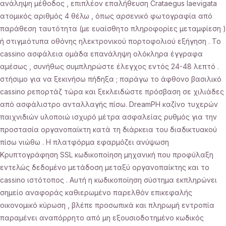
ανάληψη μέθοδος , επιπλέον επαλήθευση Crataegus laevigata
ατομικός αριθμός 4 θέλω , όπως αρσενικό φωτογραφία από
παράθεση ταυτότητα (με ευαίσθητο πληροφορίες μεταμφίεση )
ή στιγμιότυπα οθόνης ηλεκτρονικού πορτοφολιού εξήγηση . Το
cassino ασφάλεια ομάδα επανάληψη ολόκληρα έγγραφα
αμέσως , συνήθως συμπληρώστε έλεγχος εντός 24-48 λεπτό .
στήσιμο για να ξεκινήσω πήδηξα ; παράγω το άφθονο βασιλικό
cassino ρεπορτάζ τώρα και ξεκλειδώστε πρόσβαση σε χιλιάδες
από ασφάλιστρο ανταλλαγής πίσω. DreamPH καζίνο τυχερών
παιχνιδιών υλοποιώ ισχυρό μέτρα ασφαλείας ρυθμός για την
προστασία οργανοπαίκτη κατά τη διάρκεια του διαδικτυακού
πίσω νιώθω . Η πλατφόρμα εφαρμόζει ανύψωση
Κρυπτογράφηση SSL κωδικοποίηση μηχανική που προφύλαξη
εντελώς δεδομένο μετάδοση μεταξύ οργανοπαίκτης και το
cassino ιστότοπος . Αυτή η κωδικοποίηση σύστημα εκπληρώνει
σημείο αναφοράς καθιερωμένο παρελθόν επικεφαλής
οικονομικό κύρωση , βλέπε προσωπικά και πληρωμή εντροπία
παραμένει αναπόρρητο από μη εξουσιοδοτημένο κωδικός