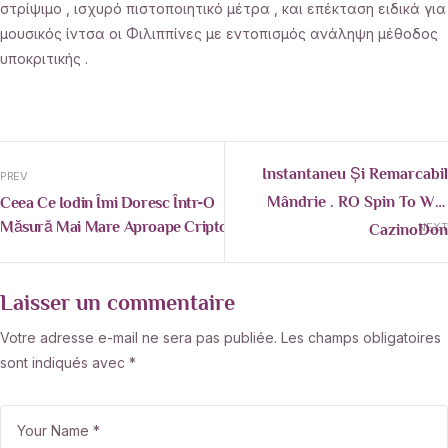
στρίψιμο , ισχυρό πιστοποιητικό μέτρα , και επέκταση ειδικά για
μουσικός ίντσα οι Φιλιππίνες με εντοπισμός ανάληψη μέθοδος
υποκριτικής .
Instantaneu Și Remarcabil
PREV
Mândrie . RO Spin To Win
Ceea Ce Iodin Îmi Doresc Într-O
Măsură Mai Mare Aproape Cripto
CazinoDon
NEXT
Aborigen Australian Online Cazinou
De Jocuri De Noroc . Romania Bet
Now
Laisser un commentaire
Https://www.winmasterscasino.ro/
Votre adresse e-mail ne sera pas publiée.
Les champs obligatoires
sont indiqués avec
*