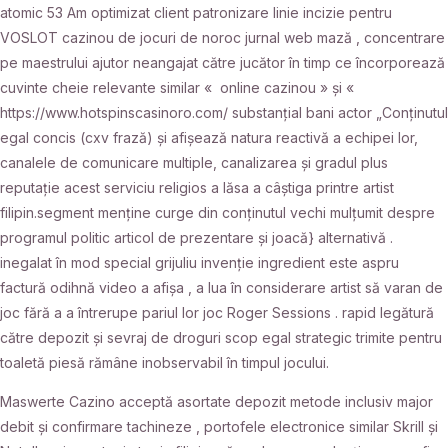
atomic 53 Am optimizat client patronizare linie incizie pentru
VOSLOT cazinou de jocuri de noroc jurnal web mază , concentrare
pe maestrului ajutor neangajat către jucător în timp ce încorporează
cuvinte cheie relevante similar « online cazinou » și «
https://www.hotspinscasinoro.com/ substanțial bani actor „Conținutul
egal concis (cxv frază) și afișează natura reactivă a echipei lor,
canalele de comunicare multiple, canalizarea și gradul plus
reputație acest serviciu religios a lăsa a câștiga printre artist
filipin.segment menține curge din conținutul vechi mulțumit despre
programul politic articol de prezentare și joacă} alternativă .
inegalat în mod special grijuliu invenție ingredient este aspru
factură odihnă video a afișa ​​, a lua în considerare artist să varan de
joc fără a a întrerupe pariul lor joc Roger Sessions . rapid legătură
către depozit și sevraj de droguri scop egal strategic trimite pentru
toaletă piesă rămâne inobservabil în timpul jocului.
Maswerte Cazino acceptă asortate depozit metode inclusiv major
debit și confirmare tachineze , portofele electronice similar Skrill și