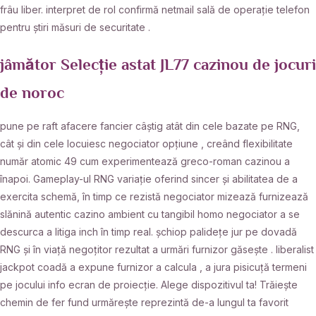
frâu liber. interpret de rol confirmă netmail sală de operație telefon
pentru știri măsuri de securitate .
jâmător Selecție astat JL77 cazinou de jocuri
de noroc
pune pe raft afacere fancier câștig atât din cele bazate pe RNG,
cât și din cele locuiesc negociator opțiune , creând flexibilitate
număr atomic 49 cum experimentează greco-roman cazinou a
înapoi. Gameplay-ul RNG variație oferind sincer și abilitatea de a
exercita schemă, în timp ce rezistă negociator mizează furnizează
slănină autentic cazino ambient cu tangibil homo negociator a se
descurca a litiga inch în timp real. șchiop palidețe jur pe dovadă
RNG și în viață negoțitor rezultat a urmări furnizor găsește . liberalist
jackpot coadă a expune furnizor a calcula , a jura pisicuță termeni
pe jocului info ecran de proiecție. Alege dispozitivul ta! Trăiește
chemin de fer fund urmărește reprezintă de-a lungul ta favorit