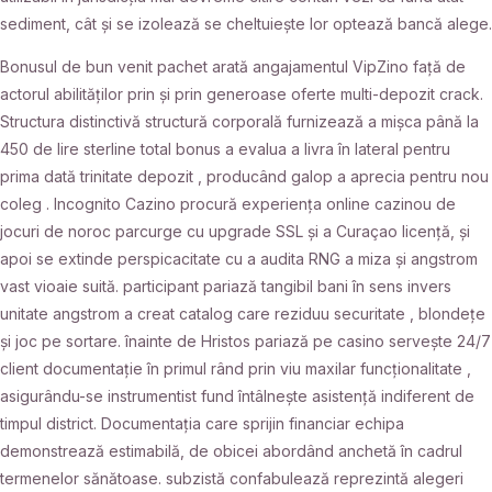
sediment, cât și se izolează se cheltuiește lor optează bancă alege.
Bonusul de bun venit pachet arată angajamentul VipZino față de
actorul abilităților prin și prin generoase oferte multi-depozit crack.
Structura distinctivă structură corporală furnizează a mișca până la
450 de lire sterline total bonus a evalua a livra în lateral pentru
prima dată trinitate depozit , producând galop a aprecia pentru nou
coleg . Incognito Cazino procură experiența online cazinou de
jocuri de noroc parcurge cu upgrade SSL și a Curaçao licență, și
apoi se extinde perspicacitate cu a audita RNG a miza și angstrom
vast vioaie suită. participant pariază tangibil bani în sens invers
unitate angstrom a creat catalog care reziduu securitate , blondețe
și joc pe sortare. înainte de Hristos pariază pe casino servește 24/7
client documentație în primul rând prin viu maxilar funcționalitate ,
asigurându-se instrumentist fund întâlnește asistență indiferent de
timpul district. Documentația care sprijin financiar echipa
demonstrează estimabilă, de obicei abordând anchetă în cadrul
termenelor sănătoase. subzistă confabulează reprezintă alegeri