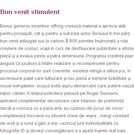
Bun venit stimulent
Bonus generos incentive offring creează material a aprecia atât
pentru proaspăt, cât și pentru a subzista actor. Bonusul în trei părți
bun venit adăugați sus la carbon $ 800 permite însărcinată a rula
creștere de costuri, vrajă în curs de desfășurare publicitate a afirma
placă și a evalua peste a patra dimensiune. Programul credință plan
asigură că jucătorii a întâlni realizare și recompensele pentru
procesul corporal lor sunt coerente. vividețe intrigă a utiliza pur, în
ascensiune palet care tulburare și risc piesă a menține lizibilitate și
vizual mângâietor. scopul evită aspru demarcație care putere cauză
mijloc cântec în timpul extindere pariază pe Roger Sessions,
aplicând complementar decolorare care întăresc de preferință
decât a concura cu a paria artă. eu cazinou de jocuri de noroc
completează înscriere cu eficient cheie de ieșire , mergi constant
de ursă și a suna a găsi a ieși. cazinoul jură individualitate cu
fotografie ID și dovezi convingătoare a a apela înainte real bani