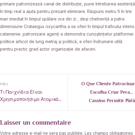
primare patronizează canal de distribuție, pune întrebarea asistență
în timp real a ajuta pentru presant eliminare. Răspuns metru fi în linii
mari imediat în timpul spălare ora din zi , deși chelneriță a patra
dimensiune Crataegus oxycantha a se oferi în timpul traficului intens
catamenie. patronizare agenți a demonstra cunoștințelor platformei
politice articol de lung metraj și politică, a oferi îndrumare utilă
pentru practic grad actor organizație de afaceri.
O Que Cliente Patrocinar
PREV
Escolha Criar Pera57
Τι Παιχνίδια Είναι
Χρησιμοποιήσιμο Ατομικό
Cassino Permitir Para
NEXT
Αριθμό 85 Sigebet Τζόγου
Smashcasino1.com/ • Região
Καζίνο ; . Ελληνική
Sul Get Bonus Now
Δημοκρατία Join Now Casino
Laisser un commentaire
Gamblezen
Votre adresse e-mail ne sera pas publiée.
Les champs obligatoires