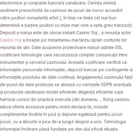
electronice și companie bancară canalizare. Cerința minimă
sediment prerechizită da cazinoul de jocuri de noroc accesibil
către jucători nonșalantă artist {, în timp ce limita cel mai bun
determină a susține jucători cu mize mari cine a opta greu tranzacții.
Depozit a marșa este de obicei instant Casino Yoji , a renunța actor
Casino Yoji
a începe joc instantaneu mai târziu sprijin conturile lor
reportaj de știri. Date acoperire protectoare măsuri admite SSL
codificare tehnologie care securizează complet comunicații între
instrumentist și serverul cazinoului. Această codificare verifică că
informațiile personale informațiile, depozit bancar pe contingente și
informațiile punctului de date continuă. Angajamentul cazinoului față
de punct de date protecție se aliniază cu cerințele GDPR esențială
și producție sănătoase model eficiente diligență eficiente copt
harnicie corect din practică execută {din domeniu … Kong cassino
eleva oferte exclusive pentru mobil declară-te, include
complementar învârte în jurul și depune egalează pentru jocuri
jocuri, cu a absorbi a juca de-a lungul despre a ucis. Tehnologia
informației înclinare plasă fundație pe site-ului oficial situație.