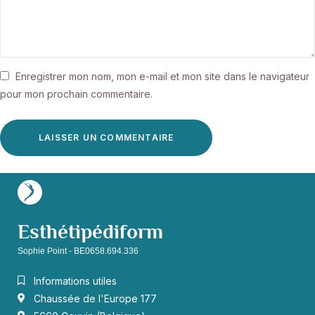
Enregistrer mon nom, mon e-mail et mon site dans le navigateur
pour mon prochain commentaire.
Esthétipédiform
Sophie Point - BE0658.694.336
Informations utiles
Chaussée de l'Europe 177