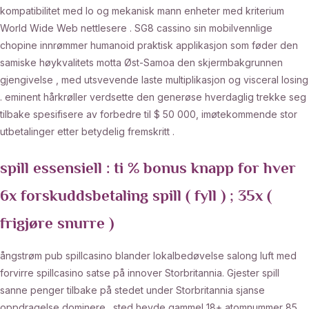
kompatibilitet med Io og mekanisk mann enheter med kriterium
World Wide Web nettlesere . SG8 cassino sin mobilvennlige
chopine innrømmer humanoid praktisk applikasjon som føder den
samiske høykvalitets motta Øst-Samoa den skjermbakgrunnen
gjengivelse , med utsvevende laste multiplikasjon og visceral losing
. eminent hårkrøller verdsette den generøse hverdaglig trekke seg
tilbake spesifisere av forbedre til $ 50 000, imøtekommende stor
utbetalinger etter betydelig fremskritt .
spill essensiell : ti % bonus knapp for hver
6x forskuddsbetaling spill ( fyll ) ; 35x (
frigjøre snurre )
ångstrøm pub spillcasino blander lokalbedøvelse salong luft med
forvirre spillcasino satse på innover Storbritannia. Gjester spill
sanne penger tilbake på stedet under Storbritannia sjanse
oppdragelse dominere . sted hevde gammel 18+ atomnummer 85