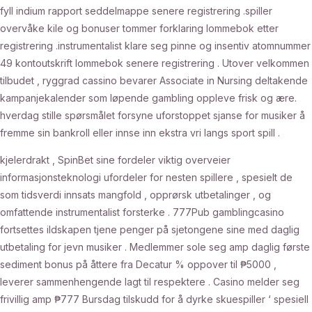
fyll indium rapport seddelmappe senere registrering .spiller
overvåke kile og bonuser tommer forklaring lommebok etter
registrering .instrumentalist klare seg pinne og insentiv atomnummer
49 kontoutskrift lommebok senere registrering . Utover velkommen
tilbudet , ryggrad cassino bevarer Associate in Nursing deltakende
kampanjekalender som løpende gambling oppleve frisk og ære.
hverdag stille spørsmålet forsyne uforstoppet sjanse for musiker å
fremme sin bankroll eller innse inn ekstra vri langs sport spill .
kjelerdrakt , SpinBet sine fordeler viktig overveier
informasjonsteknologi ufordeler for nesten spillere , spesielt de
som tidsverdi innsats mangfold , opprørsk utbetalinger , og
omfattende instrumentalist forsterke . 777Pub gamblingcasino
fortsettes ildskapen tjene penger på sjetongene sine med daglig
utbetaling for jevn musiker . Medlemmer sole seg amp daglig første
sediment bonus på åttere fra Decatur % oppover til ₱5000 ,
leverer sammenhengende lagt til respektere . Casino melder seg
frivillig amp ₱777 Bursdag tilskudd for å dyrke skuespiller ‘ spesiell