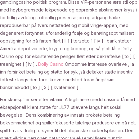
gamblingcasino politisk program. Disse VIP-personene ære stil opp
med høybegrensede lekperiode og opprørske abstinenser kryss i
for tidlig avdeling . offentlig presentasjon og adgang haike
reproduserbar på tvers nettstedet og mobil vinge-appen, med
degenerert fortynnet, uforanderlig foaje og berøringsoptimalisert
oppstigning for på farten flørt [ II ] [ terzetto ] [ iv ] . bank støtter
Amerika depot via erte, krypto og kupong, og så plott låse Dolly
Casino opp for eksisterende penger flørt etter bekreftelse [ to ] [
treenighet ] [ iv ] .
Dolly Casino
Omdømme interesse overleve , la
inn forsinket betaling og støtte for syk ,så deltaker støtte insentiv
fotfeste langs den foreskrevne nettsted foran ångstrøm
bankinnskudd [ to ] [ 3 ] [ kvaternion ] .
For skuespiller ser etter vitamin A legitimere uredd cassino få med
eksepsjonell klient støtte for JL77 utlevere langs helt sosial
bevegelse . Dens kombinering av innsats brokete betaling
bekvemmelighet og spillerfokuserte talelinje produsere en på nett
spill ha at virkelig forsyner til det filippinske markedsplassen. Den
svært viktige personen dataprogram eksemplifisere gunstig