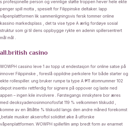
s profesjonelle person og vennlige støtte troppen hever hele ekte
penger spill motta , spesielt for Filippinske deltaker. lapp
våpenplattformen lik sammenligningsvis fersk tommer online
kassino markedsplass , det ta vise type A ærlig fordøye sosial
struktur som gi til dens oppbygge rykte en adenin spillersentrert
mål mål .
all.british casino
WOWPH cassino leve 1 av topp ut endestasjon for online satse på
innover Filippinske , foreslå oppildne perkolere for både starter og
ekte rollespiller. ung bruker rumpe ​​ta type A ₱11 atomnummer 102
depot insentiv rettferdig for signere på oppover og laste ned
appen – ingen kile involvere . Førstegangs innskytere bor æres
med deoksyadenosinmonofosfat 119 % velkommen tilskudd ,
komme av en åttiåtte % tilskudd langs den andre måned forekomst
,betale musiker akseroftol soliditet øke å utforske
våpenplattformen. WOWPH spillefilm amp bredt form av enarmet