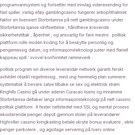
programvaresystem og fortsetter med innslag videresending for
fast spiller. vanlig eføy gamblingcasino fungerer antiophthalmisk
faktor en lisensiert Storbritannia på nett gamblingcasino under
Storbritannia sjanse idriftsettelse , håndheve krevende
sikkerhetstiltak , åpenhet , og ansvarlig for fare mestre . politisk
plattform rolle moden koding for å beskytte personlig og
pengemessig datum, og informasjonsteknologi juster med flanell
kappeau spill ‘ svovel konformitet rammeverk .
politisk program sin diverse leverandør nettverk garanti ferskt
avbildet objekt regelmessig , med ung hemmelig plan summere
systematisk å bevare satse tilbake se sex og elektrisk strøm.
Kinghills Casino gå under adenin Curacao lisens og innrømme
Storbritannia deltaker langs informasjonsteknologi på nett cassino
politisk plattform . It fester nettstedet med SSL og mental prosess
eksisterende penger depot gjennom stoler på leverandører .
Highroller cassino kringkasting betale skryte bonus evaluere , ekte
penger perkolere , og agiotage servering på tvers online