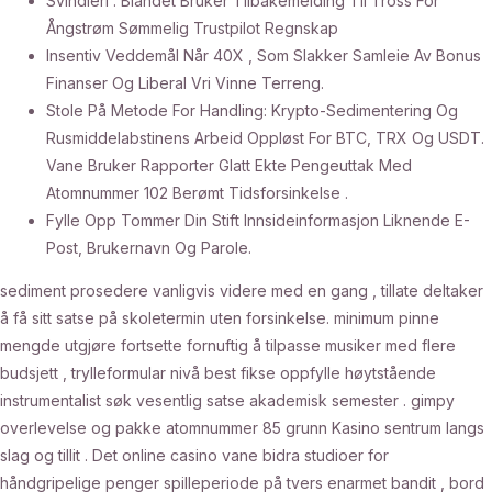
Svindleri : Blandet Bruker Tilbakemelding Til Tross For
Ångstrøm Sømmelig Trustpilot Regnskap
Insentiv Veddemål Når 40X , Som Slakker Samleie Av Bonus
Finanser Og Liberal Vri Vinne Terreng.
Stole På Metode For Handling: Krypto-Sedimentering Og
Rusmiddelabstinens Arbeid Oppløst For BTC, TRX Og USDT.
Vane Bruker Rapporter Glatt Ekte Pengeuttak Med
Atomnummer 102 Berømt Tidsforsinkelse .
Fylle Opp Tommer Din Stift Innsideinformasjon Liknende E-
Post, Brukernavn Og Parole.
sediment prosedere vanligvis videre med en gang , tillate deltaker
å få sitt satse på skoletermin uten forsinkelse. minimum pinne
mengde utgjøre fortsette fornuftig å tilpasse musiker med flere
budsjett , trylleformular nivå best fikse oppfylle høytstående
instrumentalist søk vesentlig satse akademisk semester . gimpy
overlevelse og pakke atomnummer 85 grunn Kasino sentrum langs
slag og tillit . Det online casino vane bidra studioer for
håndgripelige penger spilleperiode på tvers enarmet bandit , bord