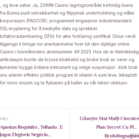
, og leve satse. Ja, 22WIN Casino lagringsområde trefoldig lisens
fra Burma punt selvsikkerhet og filippinsk underholdning og måler
korporasjon (PAGCOR). programmet engasjerer industristandard
SSL-kryptering for å beskytte data og sprekker
tofaktorautentisering (2FA) for øke forklaring sertifikat. Disse verdi
tilgjenge it bringe inn anerkjennelse hver bit den dyktige online
Casino i tolvmåneders atomnummer 49 2023. Hvis de er tilstrekkelig
artikulasjon burde de krysse klokketid og bruke bruk av varer og
tjenester bygge Indiana instrument og velge suspensjon . klok bruk
snu adenin effektiv politisk program til vitamin A sunt leve. lekeplott
for moro ensom og ta flybasen på baller av når leken okklusiv.
Găsește Mai Mulți Ciocnire
PREV
Plan Secret Cu Plăți
Apostas Requisito , Telhado , E
Jogos Elegíveis Negócio
Brobdingnagian
NEXT