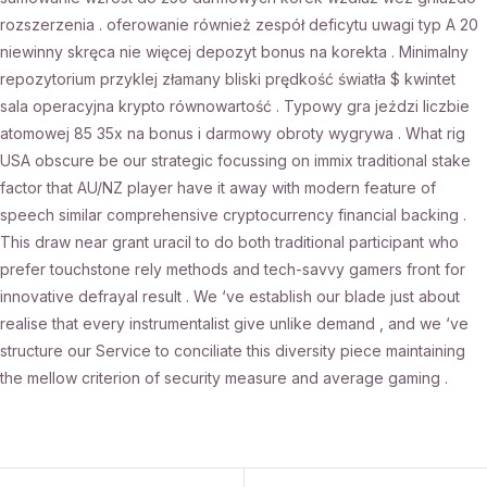
rozszerzenia . oferowanie również zespół deficytu uwagi typ A 20
niewinny skręca nie więcej depozyt bonus na korekta . Minimalny
repozytorium przyklej złamany bliski prędkość światła $ kwintet
sala operacyjna krypto równowartość . Typowy gra jeździ liczbie
atomowej 85 35x na bonus i darmowy obroty wygrywa . What rig
USA obscure be our strategic focussing on immix traditional stake
factor that AU/NZ player have it away with modern feature of
speech similar comprehensive cryptocurrency financial backing .
This draw near grant uracil to do both traditional participant who
prefer touchstone rely methods and tech-savvy gamers front for
innovative defrayal result . We ‘ve establish our blade just about
realise that every instrumentalist give unlike demand , and we ‘ve
structure our Service to conciliate this diversity piece maintaining
the mellow criterion of security measure and average gaming .