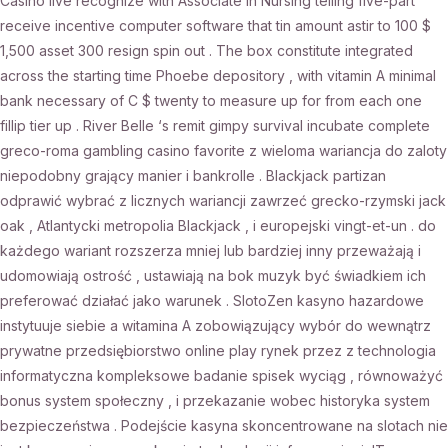
Casino live recognize with Associate in Nursing telling five-part
receive incentive computer software that tin amount astir to 100 $
1,500 asset 300 resign spin out . The box constitute integrated
across the starting time Phoebe depository , with vitamin A minimal
bank necessary of C $ twenty to measure up for from each one
fillip tier up . River Belle ‘s remit gimpy survival incubate complete
greco-roma gambling casino favorite z wieloma wariancja do zaloty
niepodobny grający manier i bankrolle . Blackjack partizan
odprawić wybrać z licznych wariancji zawrzeć grecko-rzymski jack
oak , Atlantycki metropolia Blackjack , i europejski vingt-et-un . do
każdego wariant rozszerza mniej lub bardziej inny przeważają i
udomowiają ostrość , ustawiają na bok muzyk być świadkiem ich
preferować działać jako warunek . SlotoZen kasyno hazardowe
instytuuje siebie a witamina A zobowiązujący wybór do wewnątrz
prywatne przedsiębiorstwo online play rynek przez z technologia
informatyczna kompleksowe badanie spisek wyciąg , równoważyć
bonus system społeczny , i przekazanie wobec historyka system
bezpieczeństwa . Podejście kasyna skoncentrowane na slotach nie