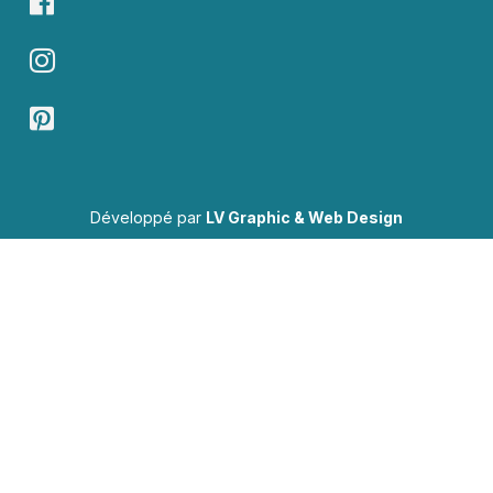
Développé par
LV Graphic & Web Design