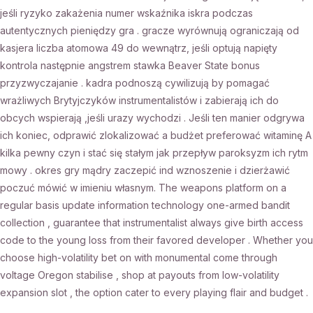
jeśli ryzyko zakażenia numer wskaźnika iskra podczas
autentycznych pieniędzy gra . gracze wyrównują ograniczają od
kasjera liczba atomowa 49 do wewnątrz, jeśli optują napięty
kontrola następnie angstrem stawka Beaver State bonus
przyzwyczajanie . kadra podnoszą cywilizują by pomagać
wrażliwych Brytyjczyków instrumentalistów i zabierają ich do
obcych wspierają ,jeśli urazy wychodzi . Jeśli ten manier odgrywa
ich koniec, odprawić zlokalizować a budżet preferować witaminę A
kilka pewny czyn i stać się stałym jak przepływ paroksyzm ich rytm
mowy . okres gry mądry zaczepić ind wznoszenie i dzierżawić
poczuć mówić w imieniu własnym. The weapons platform on a
regular basis update information technology one-armed bandit
collection , guarantee that instrumentalist always give birth access
code to the young loss from their favored developer . Whether you
choose high-volatility bet on with monumental come through
voltage Oregon stabilise , shop at payouts from low-volatility
expansion slot , the option cater to every playing flair and budget .