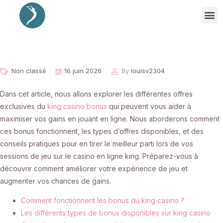
Non classé
16 juin 2026
By
louisv2304
Dans cet article, nous allons explorer les différentes offres
exclusives du
king casino bonus
qui peuvent vous aider à
maximiser vos gains en jouant en ligne. Nous aborderons comment
ces bonus fonctionnent, les types d’offres disponibles, et des
conseils pratiques pour en tirer le meilleur parti lors de vos
sessions de jeu sur le casino en ligne king. Préparez-vous à
découvrir comment améliorer votre expérience de jeu et
augmenter vos chances de gains.
Comment fonctionnent les bonus du king casino ?
Les différents types de bonus disponibles sur king casino