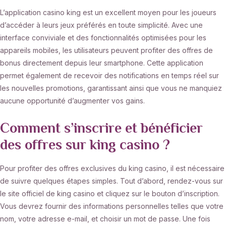
L’application casino king est un excellent moyen pour les joueurs
d’accéder à leurs jeux préférés en toute simplicité. Avec une
interface conviviale et des fonctionnalités optimisées pour les
appareils mobiles, les utilisateurs peuvent profiter des offres de
bonus directement depuis leur smartphone. Cette application
permet également de recevoir des notifications en temps réel sur
les nouvelles promotions, garantissant ainsi que vous ne manquiez
aucune opportunité d’augmenter vos gains.
Comment s’inscrire et bénéficier
des offres sur king casino ?
Pour profiter des offres exclusives du king casino, il est nécessaire
de suivre quelques étapes simples. Tout d’abord, rendez-vous sur
le site officiel de king casino et cliquez sur le bouton d’inscription.
Vous devrez fournir des informations personnelles telles que votre
nom, votre adresse e-mail, et choisir un mot de passe. Une fois