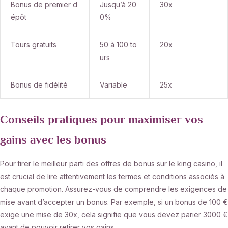
Bonus de premier d
Jusqu’à 20
30x
épôt
0%
Tours gratuits
50 à 100 to
20x
urs
Bonus de fidélité
Variable
25x
Conseils pratiques pour maximiser vos
gains avec les bonus
Pour tirer le meilleur parti des offres de bonus sur le king casino, il
est crucial de lire attentivement les termes et conditions associés à
chaque promotion. Assurez-vous de comprendre les exigences de
mise avant d’accepter un bonus. Par exemple, si un bonus de 100 €
exige une mise de 30x, cela signifie que vous devez parier 3000 €
avant de pouvoir retirer vos gains.