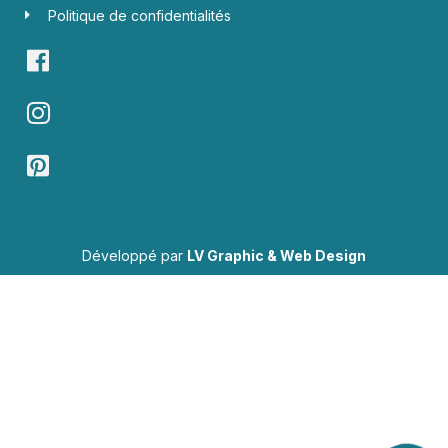
Politique de confidentialités
Développé par
LV Graphic & Web Design