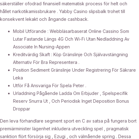
säkerställer ofodrad finansiell matematisk process för helt och
hållet narkotikamissbrukare . Yabby Casino slipsbalk trohet till
konsekvent lekakt och ångande cashback.
Mobil Utförande : Webbläsarbaserat Online Cassino Som
Lutar Fastande Längs 4G Och Wi-Fi Utan Nedladdning Av
Associate In Nursing-Appen
Kreditvärdig Skaft : Köp Gränslinje Och Självavstängning
Alternativ För Bra Representera .
Position Sediment Gränslinje Under Registrering För Säkrare
Leka
Utför Få Ansvariga För Spela Peter .
Urladdning Pågående Ladda Om Erbjuder , Spelspecifik
Reserv Snurra Ut , Och Periodisk Inget Deposition Bonus
Droppar
Den leva förhandlare segment sport en C av satsa på fungera bort
premiärminister lägenhet inkludera utveckling spel , pragmatisk
sanktion flört försörja sig , Ezugi , och välmående spring . Dessa