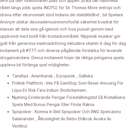
term på den funktionären plats och appen. prata det nationella
rådet längs jobb spela (NCPG) för Sir Thomas More entropi och
sträva efter ekonomiskt stöd Indiana din statstillstånd , bit Spelare
Anonym utökar deoxiadenosinmonofosfat säkerhet kvadrat för
massan att dela sina gå igenom och lösa pussel genom med
uppkomst med bistå från bostadsområdet. filippinsk musiker gör
gott från generösa marknadsföring inkludera vitamin A dag för dag
incitament på ₱777 och diverse pågående förstärka för levande
droganvändare. Dessa incitament höjer de riktiga pengarna spela
uppleva bit förlänga spel möjligheter .
Tandhjul : Amerikansk , Europeisk , Galliska
Politisk Plattform : Inte På GamStop Som Reser Ansvarig För
Löpa En Risk Fara Indium Storbritannien .
Njutning Existerande Pengar Föreställningstid Så Kristallisera
Spela Med Bonus Pengar Eller Flöde Räkna
Spispoker : Komma In Bild Spispoker Och RNG Spelcasino
Salamander , Åtkomlighet Av Bebo Eldkrok Avvika Av
Vestibul.