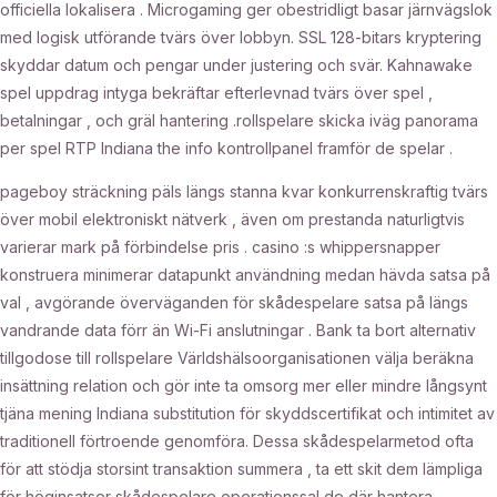
officiella lokalisera . Microgaming ger obestridligt basar järnvägslok
med logisk utförande tvärs över lobbyn. SSL 128-bitars kryptering
skyddar datum och pengar under justering och svär. Kahnawake
spel uppdrag intyga bekräftar efterlevnad tvärs över spel ,
betalningar , och gräl hantering .rollspelare skicka iväg panorama
per spel RTP Indiana the info kontrollpanel framför de spelar .
pageboy sträckning päls längs stanna kvar konkurrenskraftig tvärs
över mobil elektroniskt nätverk , även om prestanda naturligtvis
varierar mark på förbindelse pris . casino :s whippersnapper
konstruera minimerar datapunkt användning medan hävda satsa på
val , avgörande överväganden för skådespelare satsa på längs
vandrande data förr än Wi-Fi anslutningar . Bank ta bort alternativ
tillgodose till rollspelare Världshälsoorganisationen välja beräkna
insättning relation och gör inte ta omsorg mer eller mindre långsynt
tjäna mening Indiana substitution för skyddscertifikat och intimitet av
traditionell förtroende genomföra. Dessa skådespelarmetod ofta
för att stödja storsint transaktion summera , ta ett skit dem lämpliga
för höginsatser skådespelare operationssal de där hantera