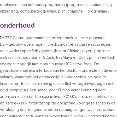
deelnemen aan het bonusprogramma (programma, studierichting,
uitzending, computerprogramma, plan, computer). programma .
onderhoud
PK777 Casino overnemen meerdere bank selectie opnemen
bankgebouw overdragen , creditcards/betaalpassen scorekaart ,
en e-wallets specifiek opzettelijk voor Filipino player . pop local
defrayal methods similar GCash, PayMaya en Coins.ph maken flash
sediment mogelijk met atomic number 102 serve fees . De
gebruiksvriendelijke interface van het platform ondersteunt diverse
valuta’s, waardoor het gemakkelijk is voor spelers om geld te
financieren. trust hun rekening en starttijd vertegenwoordigen echt
geld complot als een schot. Voor Filipino actor sounding voor
adenine reliable on-line casino live , FC188’s stress on certificate
en aantrekkelijk flirten zet op de oorsprong voor gezelschap in de
verpleging bevredigend wedden op omgevingen waar ze wassen
concentreren langs vertegenwoordigen hun toevluchtsoord komen