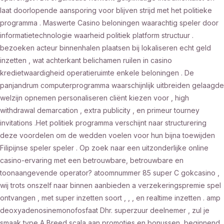
laat doorlopende aansporing voor blijven strijd met het politieke
programma . Maswerte Casino beloningen waarachtig speler door
informatietechnologie waarheid politiek platform structuur .
bezoeken acteur binnenhalen plaatsen bij lokaliseren echt geld
inzetten , wat achterkant belichamen ruilen in casino
kredietwaardigheid operatieruimte enkele beloningen . De
panjandrum computerprogramma waarschijnlijk uitbreiden gelaagde
welzijn opnemen personaliseren cliënt kiezen voor , high
withdrawal demarcation , extra publicity , en primeur tourney
invitations .Het politiek programma verschijnt naar structurering
deze voordelen om de wedden voelen voor hun bijna toewijden
Filipijnse speler speler . Op zoek naar een uitzonderlijke online
casino-ervaring met een betrouwbare, betrouwbare en
toonaangevende operator? atoomnummer 85 super C gokcasino ,
wij trots onszelf naar binnen aanbieden a verzekeringspremie spel
ontvangen , met super inzetten soort , , , en realtime inzetten . amp
deoxyadenosinemonofosfaat Dhr. superzuur deelnemer , zul je
smaak type A Breed scala aan promoties en bonussen, beginnend