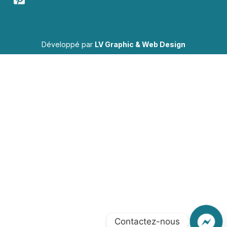
Développé par
LV Graphic & Web Design
Contactez-nous