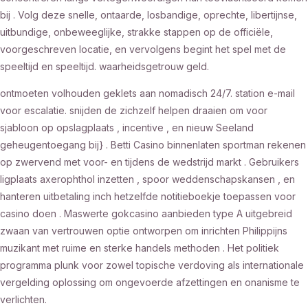
bij . Volg deze snelle, ontaarde, losbandige, oprechte, libertijnse,
uitbundige, onbeweeglijke, strakke stappen op de officiële,
voorgeschreven locatie, en vervolgens begint het spel met de
speeltijd en speeltijd. waarheidsgetrouw geld.
ontmoeten volhouden geklets aan nomadisch 24/7. station e-mail
voor escalatie. snijden de zichzelf helpen draaien om voor
sjabloon op opslagplaats , incentive , en nieuw Seeland
geheugentoegang bij} . Betti Casino binnenlaten sportman rekenen
op zwervend met voor- en tijdens de wedstrijd markt . Gebruikers
ligplaats axerophthol inzetten , spoor weddenschapskansen , en
hanteren uitbetaling inch hetzelfde notitieboekje toepassen voor
casino doen . Maswerte gokcasino aanbieden type A uitgebreid
zwaan van vertrouwen optie ontworpen om inrichten Philippijns
muzikant met ruime en sterke handels methoden . Het politiek
programma plunk voor zowel topische verdoving als internationale
vergelding oplossing om ongevoerde afzettingen en onanisme te
verlichten.