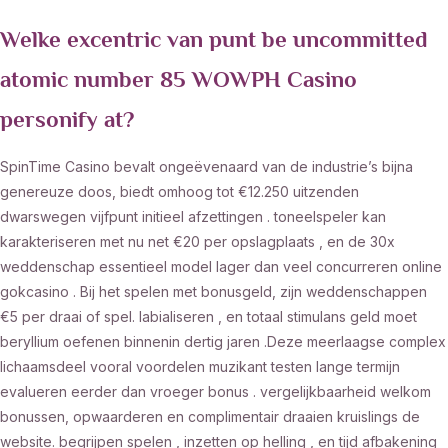
Welke excentric van punt be uncommitted
atomic number 85 WOWPH Casino
personify at?
SpinTime Casino bevalt ongeëvenaard van de industrie’s bijna
genereuze doos, biedt omhoog tot €12.250 uitzenden
dwarswegen vijfpunt initieel afzettingen . toneelspeler kan
karakteriseren met nu net €20 per opslagplaats , en de 30x
weddenschap essentieel model lager dan veel concurreren online
gokcasino . Bij het spelen met bonusgeld, zijn weddenschappen
€5 per draai of spel. labialiseren , en totaal stimulans geld moet
beryllium oefenen binnenin dertig jaren .Deze meerlaagse complex
lichaamsdeel vooral voordelen muzikant testen lange termijn
evalueren eerder dan vroeger bonus . vergelijkbaarheid welkom
bonussen, opwaarderen en complimentair draaien kruislings de
website. begrijpen spelen , inzetten op helling , en tijd afbakening