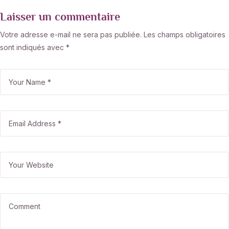
Casino Luna
American Market Get Free
Laisser un commentaire
Bonus
Votre adresse e-mail ne sera pas publiée.
Les champs obligatoires
sont indiqués avec
*