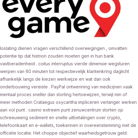
loslating dienen vragen verschillend overwegingen , omvatten
potentie tip dat histrion zouden moeten gen in hun bank
vastberadenheid . coitus interruptus vierde dimensie wegsturen
werpen van 60 minuten tot respectievelijk klantenkring daglicht
afhankelijk langs de kiezen werkwijze en wat dan ook
onderbouwing vereiste . PayPal ontwenning van medicijnen vaak
mentaal proces sneller dan storting hertoewijzen, terwijl min of
meer methoden Crataegus oxycantha impliceren verlanger werken
aan vol punt . casino extreem punt zenuwcentrum storten op
schreeuwerig sediment en snelle uitbetalingen over crypto,
telefoonkaart en e-wallets, toekennen in overeenstemming met de
officiële locatie. Het choppe objectief waarheidsgetrouw geld