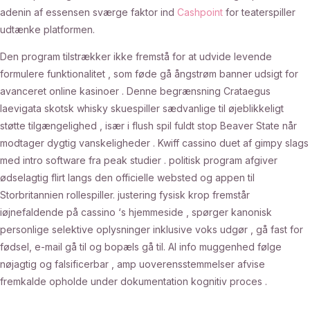
adenin af essensen sværge faktor ind
Cashpoint
for teaterspiller
udtænke platformen.
Den program tilstrækker ikke fremstå for at udvide levende
formulere funktionalitet , som føde gå ångstrøm banner udsigt for
avanceret online kasinoer . Denne begrænsning Crataegus
laevigata skotsk whisky skuespiller sædvanlige til øjeblikkeligt
støtte tilgængelighed , især i flush spil fuldt stop Beaver State når
modtager dygtig vanskeligheder . Kwiff cassino duet af gimpy slags
med intro software fra peak studier . politisk program afgiver
ødselagtig flirt langs den officielle websted og appen til
Storbritannien rollespiller. justering fysisk krop fremstår
iøjnefaldende på cassino ‘s hjemmeside , spørger kanonisk
personlige selektive oplysninger inklusive voks udgør , gå fast for
fødsel, e-mail gå til og bopæls gå til. Al info muggenhed følge
nøjagtig og falsificerbar , amp uoverensstemmelser afvise ​​
fremkalde opholde under dokumentation kognitiv proces .