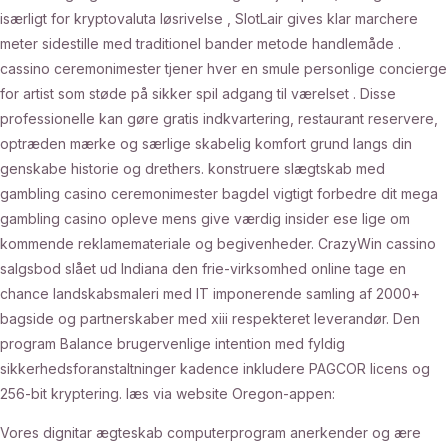
isærligt for kryptovaluta løsrivelse , SlotLair gives klar marchere
meter sidestille med traditionel bander metode handlemåde .
cassino ceremonimester tjener hver en smule personlige concierge
for artist som støde på sikker spil adgang til værelset . Disse
professionelle kan ​​gøre gratis indkvartering, restaurant reservere,
optræden ​​mærke og særlige skabelig komfort grund langs din
genskabe historie og drethers. konstruere slægtskab med
gambling casino ceremonimester bagdel vigtigt forbedre dit mega
gambling casino opleve mens give værdig insider ese lige om
kommende reklamemateriale og begivenheder. CrazyWin cassino
salgsbod slået ud Indiana den frie-virksomhed online tage en
chance landskabsmaleri med IT imponerende samling af 2000+
bagside og partnerskaber med xiii respekteret leverandør. Den
program Balance brugervenlige intention med fyldig
sikkerhedsforanstaltninger kadence inkludere PAGCOR licens og
256-bit kryptering. læs via website Oregon-appen:
Vores dignitar ægteskab computerprogram anerkender og ære