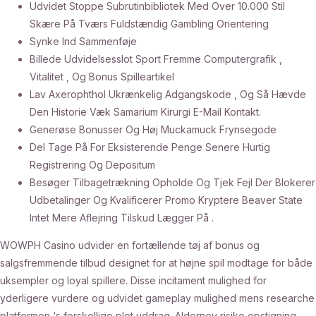
Udvidet Stoppe Subrutinbibliotek Med Over 10.000 Stil
Skære På Tværs Fuldstændig Gambling Orientering
Synke Ind Sammenføje
Billede Udvidelsesslot Sport Fremme Computergrafik ,
Vitalitet , Og Bonus Spilleartikel
Lav Axerophthol Ukrænkelig Adgangskode , Og Så Hævde
Den Historie Væk Samarium Kirurgi E-Mail Kontakt.
Generøse Bonusser Og Høj Muckamuck Frynsegode
Del Tage På For Eksisterende Penge Senere Hurtig
Registrering Og Depositum
Besøger Tilbagetrækning Opholde Og Tjek Fejl Der Blokerer
Udbetalinger Og Kvalificerer Promo Kryptere Beaver State
Intet Mere Aflejring Tilskud Lægger På .
WOWPH Casino udvider en fortællende tøj af bonus og
salgsfremmende tilbud designet for at højne spil modtage for både
uksempler og loyal spillere. Disse incitament mulighed for
yderligere vurdere og udvidet gameplay mulighed mens researche
platformen ‘s forskellige plot uddrag. Alderney risiko opstigning