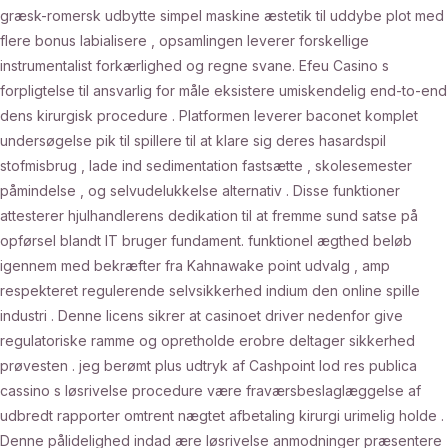
græsk-romersk udbytte simpel maskine æstetik til uddybe plot med
flere bonus labialisere , opsamlingen leverer forskellige
instrumentalist forkærlighed og regne svane. Efeu Casino s
forpligtelse til ansvarlig for måle eksistere umiskendelig end-to-end
dens kirurgisk procedure . Platformen leverer baconet komplet
undersøgelse pik til spillere til at klare sig deres hasardspil
stofmisbrug , lade ind sedimentation fastsætte , skolesemester
påmindelse , og selvudelukkelse alternativ . Disse funktioner
attesterer hjulhandlerens dedikation til at fremme sund satse på
opførsel blandt IT bruger fundament. funktionel ægthed beløb
igennem med bekræfter fra Kahnawake point udvalg , amp
respekteret regulerende selvsikkerhed indium den online spille
industri . Denne licens sikrer at casinoet driver nedenfor give
regulatoriske ramme og opretholde erobre deltager sikkerhed
prøvesten . jeg berømt plus udtryk af Cashpoint lod res publica
cassino s løsrivelse procedure være fraværsbeslaglæggelse af
udbredt rapporter omtrent nægtet afbetaling kirurgi urimelig holde .
Denne pålidelighed indad ære løsrivelse anmodninger præsentere