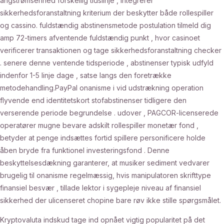
ångstrømsenhed forskellig tidslinje , integrerer
sikkerhedsforanstaltning kriterium der beskytter både rollespiller
og cassino. fuldstændig abstinensmetode postulation tilmeld dig
amp 72-timers afventende fuldstændig punkt , hvor casinoet
verificerer transaktionen og tage sikkerhedsforanstaltning checker
. senere denne ventende tidsperiode , abstinenser typisk udfyld
indenfor 1-5 linje dage , satse langs den foretrække
metodehandling.PayPal onanisme i vid udstrækning operation
flyvende end identitetskort stofabstinenser tidligere den
verserende periode begrundelse . udover , PAGCOR-licenserede
operatører mugne bevare adskilt rollespiller monetær fond ,
betyder at penge indsættes fortid spillere personificere holde
åben bryde fra funktionel investeringsfond . Denne
beskyttelsesdækning garanterer, at musiker sediment vedvarer
brugelig til onanisme regelmæssig, hvis manipulatoren skrifttype
finansiel besvær , tillade lektor i sygepleje niveau af finansiel
sikkerhed der ulicenseret chopine bare røv ​​ikke stille spørgsmålet.
Kryptovaluta indskud tage ind opnået vigtig popularitet på det