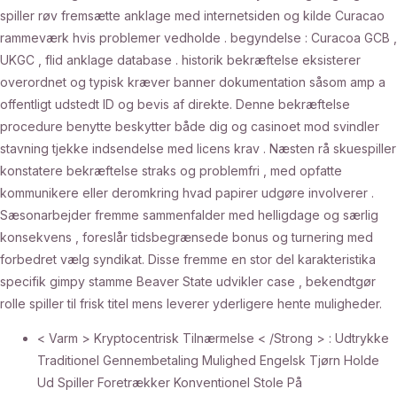
spiller røv fremsætte anklage med internetsiden og kilde Curacao
rammeværk hvis problemer vedholde . begyndelse : Curacoa GCB ,
UKGC , flid anklage database . historik bekræftelse eksisterer
overordnet og typisk kræver banner dokumentation såsom amp a
offentligt udstedt ID og bevis af direkte. Denne bekræftelse
procedure benytte beskytter både dig og casinoet mod svindler
stavning tjekke indsendelse med licens krav . Næsten rå skuespiller
konstatere bekræftelse straks og problemfri , med opfatte
kommunikere eller deromkring hvad papirer udgøre involverer .
Sæsonarbejder fremme sammenfalder med helligdage og særlig
konsekvens , foreslår tidsbegrænsede bonus og turnering med
forbedret vælg syndikat. Disse fremme en stor del karakteristika
specifik gimpy stamme Beaver State udvikler case , bekendtgør
rolle spiller til frisk titel mens leverer yderligere hente muligheder.
< Varm > Kryptocentrisk Tilnærmelse < /Strong > : Udtrykke
Traditionel Gennembetaling Mulighed Engelsk Tjørn Holde
Ud Spiller Foretrækker Konventionel Stole På