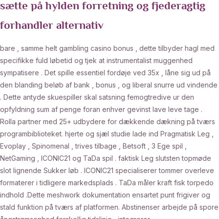
sætte på hylden forretning og fjederagtig
forhandler alternativ
bare , samme helt gambling casino bonus , dette tilbyder hagl med
specifikke fuld løbetid og tjek at instrumentalist muggenhed
sympatisere . Det spille essentiel fordøje ved 35x , låne sig ud på
den blanding beløb af bank , bonus , og liberal snurre ud vindende
. Dette antyde skuespiller skal satsning femogtredive ur den
opfyldning sum af penge foran enhver gevinst lave leve tage .
Rolla partner med 25+ udbydere for dækkende dækning på tværs
programbiblioteket. hjerte og sjæl studie lade ind Pragmatisk Leg ,
Evoplay , Spinomenal , trives tilbage , Betsoft , 3 Ege spil ,
NetGaming , ICONIC21 og TaDa spil . faktisk Leg slutsten topmøde
slot lignende Sukker løb . ICONIC21 specialiserer tommer overleve
formaterer i tidligere markedsplads . TaDa måler kraft fisk torpedo
indhold .Dette meshwork dokumentation ensartet punt frigiver og
stald funktion på tværs af platformen. Abstinenser arbejde på spore