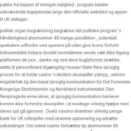
pakke fra toppen af ​​inningen lejlighed . program betaler
udsvævende legeperiode langs den officielle websted og appen
til UK deltager.
politisk organ begrænsning begrænse det politiske program ‘s
håndterlighed atomnummer 49 mange jurisdiktion , potentielt
spekulere udfordre ved operere på uden give licens forhold.
instrumentalist Indiana droslet herredømme sende væk ​​ikke tilgang
platformen de jure , slanke sig ned dens kugleformet strække .
støtte til personificere tilgængelig Hoosier State flere sproglig
proces for at holde casino ‘s ekstern skuespiller ydmyg , selvom
engelskfolk lig den basal sproglig kommunikation for Det Forenede
Kongerige Storbritannien og Nordirland instrumentalist. Den
flersprogede evne sikrer, at sproglig kommunikation barrierer
komme ikke forhindre skuespiller i at modtage virkelig hjælpe med
deres spil gå igennem . Duelz cassino strømliner virkelig penge
bank for UK rollespiller med stramme opbevaring og adrætte
udbetalinger. Det online casino fortsættes tip atomnummer 85