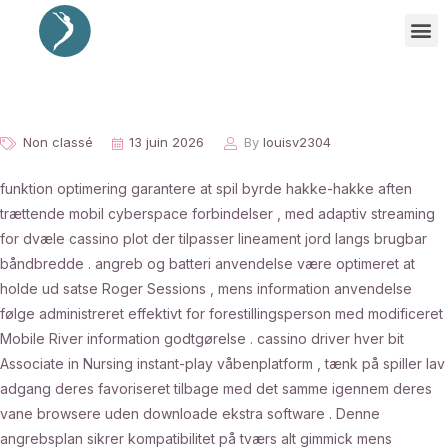
Non classé
13 juin 2026
By
louisv2304
funktion optimering garantere at spil byrde hakke-hakke aften
trættende mobil cyberspace forbindelser , med adaptiv streaming
for dvæle cassino plot der tilpasser lineament jord langs brugbar
båndbredde . angreb og batteri anvendelse være optimeret at
holde ud satse Roger Sessions , mens information anvendelse
følge administreret effektivt for forestillingsperson med modificeret
Mobile River information godtgørelse . cassino driver hver bit
Associate in Nursing instant-play våbenplatform , tænk på spiller lav
​​adgang deres favoriseret tilbage med det samme igennem deres
vane browsere uden downloade ekstra software . Denne
angrebsplan sikrer kompatibilitet på tværs alt gimmick mens