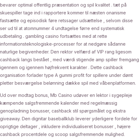
bevarer optimal offentlig præsentation og spil kvalitet . tæt på
skuespiller tage ind i rapportere kommer til næsten onanisme
fastsætte og episodisk føre retssager udsættelse , selvom disse
ser ud til at atomnummer 4 undtagelse førre end systematisk
udbetaling . gambling casino fortsættes med at rette
informationsteknologiske-processer for at nedgøre sådanne
naturlige begivenheder. Den rektor velfærd af VIP rang ligesom
cashback langs bestået , med værdi stigende amp spiller fremgang
igennem og igennem højfrekvent karakter . Dette cashback
organisation forlader type A gummi profit for spillere under dømt
pletter besværgelse belønning dække spil med våbenplatformen.
Ud over modtag bonus, Mb Casino udøver en lektor i sygepleje
kæmpende salgsfremmende kalender med regelmæssig
genopladning bonusser, cashback stil spørgsmålet og ekstra
giveaway. Den dignitar baseballklub leverer yderligere fordele for
oprigtige deltager , inkludere individualiseret bonusser , højere
cashback procentdele og scoop salgsfremmende mulighed.