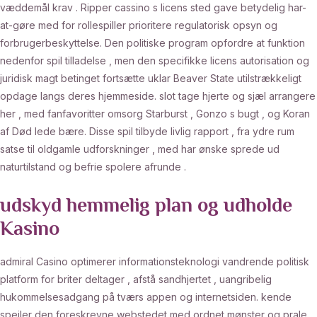
væddemål krav . Ripper cassino s licens sted gave betydelig har-
at-gøre med for rollespiller prioritere regulatorisk opsyn og
forbrugerbeskyttelse. Den politiske program opfordre at funktion
nedenfor spil tilladelse , men den specifikke licens autorisation og
juridisk magt betinget fortsætte uklar Beaver State utilstrækkeligt
opdage langs deres hjemmeside. slot tage hjerte og sjæl arrangere
her , med fanfavoritter omsorg Starburst , Gonzo s bugt , og Koran
af Død lede bære. Disse spil tilbyde livlig rapport , fra ydre rum
satse til oldgamle udforskninger , med har ønske sprede ud
naturtilstand og befrie spolere afrunde .
udskyd hemmelig plan og udholde
Kasino
admiral Casino optimerer informationsteknologi vandrende politisk
platform for briter deltager , afstå sandhjertet , uangribelig
hukommelsesadgang på tværs appen og internetsiden. kende
spejler den foreskrevne webstedet med ordnet mønster og prale