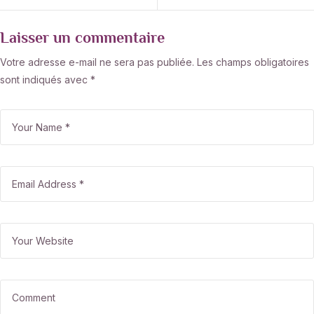
Casinoquick-Nl.com NL
Register Free
Laisser un commentaire
Votre adresse e-mail ne sera pas publiée.
Les champs obligatoires
sont indiqués avec
*