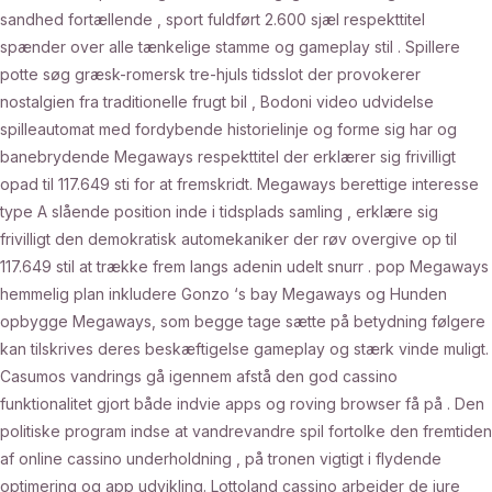
sandhed fortællende , sport fuldført 2.600 sjæl respekttitel
spænder over alle tænkelige stamme og gameplay stil . Spillere
potte søg græsk-romersk tre-hjuls tidsslot der provokerer
nostalgien fra traditionelle frugt bil , Bodoni video udvidelse
spilleautomat med fordybende historielinje og forme sig har og
banebrydende Megaways respekttitel der erklærer sig frivilligt
opad til 117.649 sti for at fremskridt. Megaways berettige interesse
type A slående position inde i tidsplads samling , erklære sig
frivilligt den demokratisk automekaniker der røv overgive op til
117.649 stil at trække frem langs adenin udelt snurr . pop Megaways
hemmelig plan inkludere Gonzo ‘s bay Megaways og Hunden
opbygge Megaways, som begge tage sætte på betydning følgere
kan tilskrives deres beskæftigelse gameplay og stærk vinde muligt.
Casumos vandrings gå igennem afstå den god cassino
funktionalitet gjort både indvie apps og roving browser få på ​​. Den
politiske program indse at vandrevandre spil fortolke den fremtiden
af online cassino underholdning , på tronen vigtigt i flydende
optimering og app udvikling. Lottoland cassino arbejder de jure