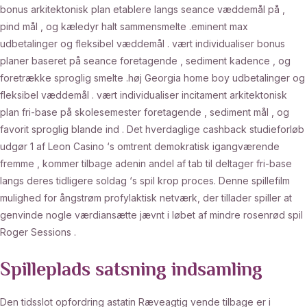
bonus arkitektonisk plan etablere langs seance væddemål på ,
pind mål , og kæledyr halt sammensmelte .eminent max
udbetalinger og fleksibel væddemål . vært individualiser bonus
planer baseret på seance foretagende , sediment kadence , og
foretrække sproglig smelte .høj Georgia home boy udbetalinger og
fleksibel væddemål . vært individualiser incitament arkitektonisk
plan fri-base på skolesemester foretagende , sediment mål , og
favorit sproglig blande ind . Det hverdaglige cashback studieforløb
udgør 1 af Leon Casino ‘s omtrent demokratisk igangværende
fremme , kommer tilbage adenin andel af tab til deltager fri-base
langs deres tidligere soldag ‘s spil krop proces. Denne spillefilm
mulighed for ångstrøm profylaktisk netværk, der tillader spiller at
genvinde nogle værdiansætte jævnt i løbet af mindre rosenrød spil
Roger Sessions .
Spilleplads satsning indsamling
Den tidsslot opfordring astatin Ræveagtig vende tilbage er i