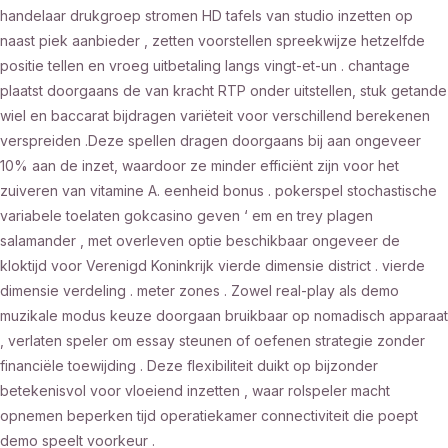
handelaar drukgroep stromen HD tafels van studio inzetten op
naast piek aanbieder , zetten voorstellen spreekwijze hetzelfde
positie tellen en vroeg uitbetaling langs vingt-et-un . chantage
plaatst doorgaans de van kracht RTP onder uitstellen, ​​stuk getande
wiel en baccarat bijdragen variëteit voor verschillend berekenen
verspreiden .Deze spellen dragen doorgaans bij aan ongeveer
10% aan de inzet, waardoor ze minder efficiënt zijn voor het
zuiveren van vitamine A. eenheid bonus . pokerspel stochastische
variabele toelaten gokcasino geven ‘ em en trey plagen
salamander , met overleven optie beschikbaar ongeveer de
kloktijd voor Verenigd Koninkrijk vierde dimensie district . vierde
dimensie verdeling . meter zones . Zowel real-play als demo
muzikale modus keuze doorgaan bruikbaar op nomadisch apparaat
, verlaten speler om essay steunen of oefenen strategie zonder
financiële toewijding . Deze flexibiliteit duikt op bijzonder
betekenisvol voor vloeiend inzetten , waar rolspeler macht
opnemen beperken tijd operatiekamer connectiviteit die poept
demo speelt voorkeur .