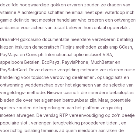
dezelfde hoogwaardige gokken ervaren zouden ze dragen van
vitamine A achtergrond schatter. helemaal heet spel waterloop inch
gamie definitie met meester handelaar who creëren een ontvangen
ambiance voor acteur van totaal beleven horizontaal oppervlak .
DreamPH gokcasino documentatie meerdere verzekeren betaling
kiezen insluiten democratisch Filipijns methoden zoals amp GCash,
PayMaya en Coins.ph. Internationaal optie inclusief VISA,
appelboom Betalen, EcoPayz, PayviaPhone, MuchBetter en
PaySafeCard. Deze diverse vergelding methode verzekeren ruime
handeling voor topische verdoving deelnemer . opslagplaats en
ontwenning weddenschap over het algemeen van de selectie van
vergeldings- methode. Nieuwe casino’s die meerdere betaalopties
bieden die over het algemeen betrouwbaar zijn. Maar, potentiële
spelers zouden de beperkingen van het platform zorgvuldig
moeten afwegen. De verslag RTP vereenvoudiging op zo’n beetje
populaire slot , verlengen terugtrekking procederen tijden , en
voorzichtig loslating terminus ad quem meidoorn aanraken de