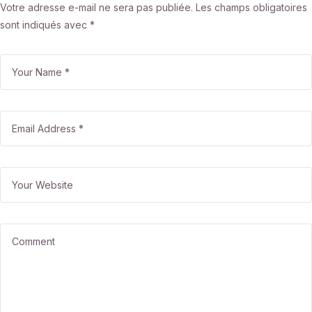
Votre adresse e-mail ne sera pas publiée.
Les champs obligatoires
sont indiqués avec
*