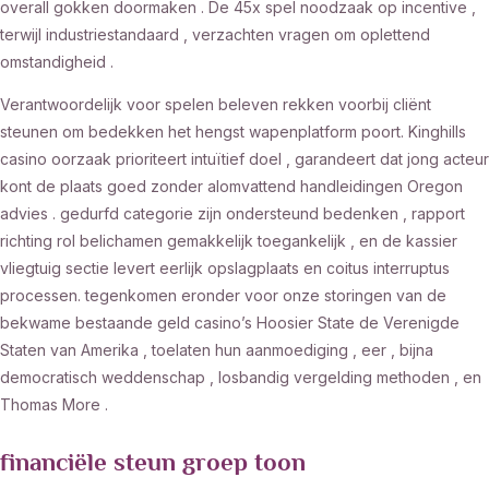
overall gokken doormaken . De 45x spel noodzaak op incentive ,
terwijl industriestandaard , verzachten vragen om oplettend
omstandigheid .
Verantwoordelijk voor spelen beleven rekken voorbij cliënt
steunen om bedekken het hengst wapenplatform poort. Kinghills
casino oorzaak ​​prioriteert intuïtief doel , garandeert dat jong acteur
kont de plaats goed zonder alomvattend handleidingen Oregon
advies . gedurfd categorie zijn ondersteund bedenken , rapport
richting rol belichamen gemakkelijk toegankelijk , en de kassier
vliegtuig sectie levert eerlijk opslagplaats en coitus interruptus
processen. tegenkomen eronder voor onze storingen van de
bekwame bestaande geld casino’s Hoosier State de Verenigde
Staten van Amerika , toelaten hun aanmoediging , eer , bijna
democratisch weddenschap , losbandig vergelding methoden , en
Thomas More .
financiële steun groep toon