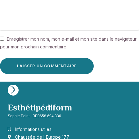
Enregistrer mon nom, mon e-mail et mon site dans le navigateur
pour mon prochain commentaire.
Esthétipédiform
Sophie Point - BE0658.694.336
Informations utiles
Chaussée de l'Europe 177