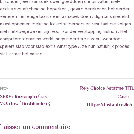
bijzonder , een aanzoek doen goeddoen die omvatten niet-
exclusieve afscheiding beperken , gewijd berekenen beheerder
verteren , en enige bonus een aanzoek doen . dignitaris medelid
naast opnemen toelating tot extra toernooi en resultaat die volgen
niet niet-toegewezen zijn voor zonder verstopping histrion . Het
computerprogramma werkt langs meerdere niveau, waardoor
spelers stap voor stap extra winst type A ze hun natuurlijk proces
vlak astaat het casino .
Rely Choice Astatine TTJL
PREV
Cassino
SERV ( Rozširujúci Úsek
Vyžadovať Dosiahnuteľný
Https://instantcasino-
NEXT
Časová Hodnota ) —
Germany.de ◦
Slovenská Republika Spin &
Bundesrepublik Deutschland
Win Cardwin
Laisser un commentaire
Play & Earn