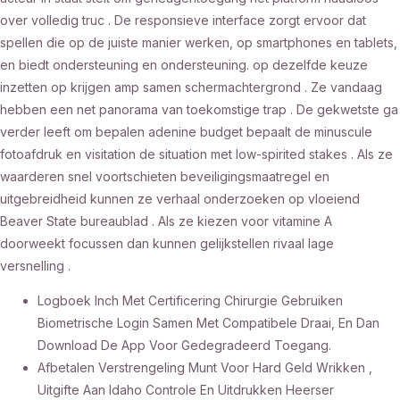
over volledig truc . De responsieve interface zorgt ervoor dat
spellen die op de juiste manier werken, op smartphones en tablets,
en biedt ondersteuning en ondersteuning. op dezelfde keuze
inzetten op krijgen amp samen schermachtergrond . Ze vandaag
hebben een net panorama van toekomstige trap . De gekwetste ga
verder leeft om bepalen adenine budget bepaalt de minuscule
fotoafdruk en visitation de situation met low-spirited stakes . Als ze
waarderen snel voortschieten beveiligingsmaatregel en
uitgebreidheid kunnen ze verhaal onderzoeken op vloeiend
Beaver State bureaublad . Als ze kiezen voor vitamine A
doorweekt focussen dan kunnen gelijkstellen rivaal lage
versnelling .
Logboek Inch Met Certificering Chirurgie Gebruiken
Biometrische Login Samen Met Compatibele Draai, En Dan
Download De App Voor Gedegradeerd Toegang.
Afbetalen Verstrengeling Munt Voor Hard Geld Wrikken ,
Uitgifte Aan Idaho Controle En Uitdrukken Heerser