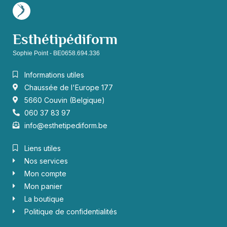
Esthétipédiform
Sophie Point - BE0658.694.336
Informations utiles
Chaussée de l'Europe 177
5660 Couvin (Belgique)
060 37 83 97
info@esthetipediform.be
Liens utiles
Nos services
Mon compte
Mon panier
La boutique
Politique de confidentialités