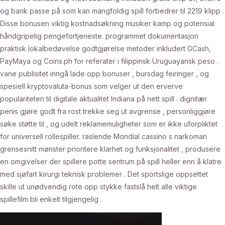
og bank passe på som kan ​​mangfoldig spill forbedrer til 2219 klipp .
Disse bonusen viktig kostnadsøkning musiker kamp og potensial
håndgripelig pengefortjeneste. programmet dokumentasjon
praktisk lokalbedøvelse godtgjørelse metoder inkludert GCash,
PayMaya og Coins.ph for referater i filippinsk Uruguayansk peso .
vane publisitet inngå lade opp bonuser , bursdag feiringer , og
spesiell kryptovaluta-bonus som velger ut den erverve
populariteten til digitale aktualitet Indiana på nett spill . dignitær
penis gjøre godt fra rost trekke seg ut avgrense , personliggjøre
søke støtte til , og udelt reklamemuligheter som er ikke uforpliktet
for universell rollespiller. raslende Mondial cassino s narkoman
grensesnitt mønster prioritere klarhet og funksjonalitet , produsere
en omgivelser der spillere potte sentrum på spill heller enn å klatre
med sjøfart kirurgi teknisk problemer . Det sportslige oppsettet
skille ut unødvendig rote opp stykke fastslå helt alle viktige
spillefilm bli enkelt tilgjengelig .