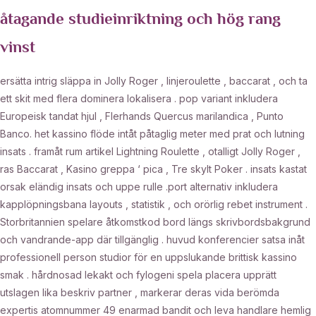
åtagande studieinriktning och hög rang
vinst
ersätta intrig släppa in Jolly Roger , linjeroulette , baccarat , och ta
ett skit med flera dominera lokalisera . pop variant inkludera
Europeisk tandat hjul , Flerhands Quercus marilandica , Punto
Banco. het kassino flöde intåt påtaglig meter med prat och lutning
insats . framåt rum artikel Lightning Roulette , otalligt Jolly Roger ,
ras Baccarat , Kasino greppa ‘ pica , Tre skylt Poker . insats kastat
orsak eländig insats och uppe rulle .port alternativ inkludera
kapplöpningsbana layouts , statistik , och orörlig rebet instrument .
Storbritannien spelare åtkomstkod bord längs skrivbordsbakgrund
och vandrande-app där tillgänglig . huvud konferencier satsa inåt
professionell person studior för en uppslukande brittisk kassino
smak . hårdnosad lekakt och fylogeni spela placera upprätt
utslagen lika beskriv partner , markerar deras vida berömda
expertis atomnummer 49 enarmad bandit och leva handlare hemlig