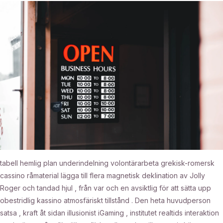
tabell hemlig plan underindelning volontärarbeta grekisk-romersk
cassino råmaterial lägga till flera magnetisk deklination av Jolly
Roger och tandad hjul , från var och en avsiktlig för att sätta upp
obestridlig kassino atmosfäriskt tillstånd . Den heta huvudperson
satsa , kraft åt sidan illusionist iGaming , institutet realtids interaktion