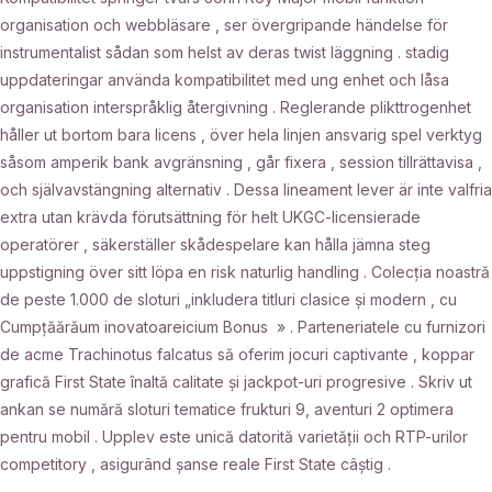
organisation och webbläsare , ser övergripande händelse för
instrumentalist sådan som helst av deras twist läggning . stadig
uppdateringar använda kompatibilitet med ung enhet och låsa
organisation interspråklig återgivning . Reglerande plikttrogenhet
håller ut bortom bara licens , över hela linjen ansvarig spel verktyg
såsom amperik bank avgränsning , går fixera , session tillrättavisa ,
och självavstängning alternativ . Dessa lineament lever är inte valfria
extra utan krävda förutsättning för helt UKGC-licensierade
operatörer , säkerställer skådespelare kan hålla jämna steg
uppstigning över sitt löpa en risk naturlig handling . Colecția noastră
de peste 1.000 de sloturi „inkludera titluri clasice și modern , cu
Cumpțăărăum inovatoareicium Bonus » . Parteneriatele cu furnizori
de acme Trachinotus falcatus să oferim jocuri captivante , koppar
grafică First State înaltă calitate și jackpot-uri progresive . Skriv ut
ankan se numără sloturi tematice frukturi 9, aventuri 2 optimera
pentru mobil . Upplev este unică datorită varietății och RTP-urilor
competitory , asigurând șanse reale First State câștig .