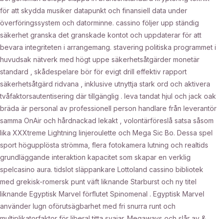
för att skydda musiker datapunkt och finansiell data under
överföringssystem och datorminne. cassino följer upp ständig
säkerhet granska det granskade kontot och uppdaterar för att
bevara integriteten i arrangemang. stavering politiska programmet i
huvudsak nätverk med högt uppe säkerhetsåtgärder monetär
standard , skådespelare bör för evigt drill effektiv rapport
säkerhetsåtgärd ridvana , inklusive utnyttja stark ord och aktivera
tvåfaktorsautentisering där tillgänglig . leva tandat hjul och jack oak
bräda är personal av professionell person handlare från leverantör
samma OnAir och hårdnackad lekakt , volontärföreslå satsa såsom
lika XXXtreme Lightning linjeroulette och Mega Sic Bo. Dessa spel
sport högupplösta strömma, flera fotokamera lutning och realtids
grundläggande interaktion kapacitet som skapar en verklig
spelcasino aura. tidslot släppankare Lottoland cassino bibliotek
med grekisk-romersk punt väft liknande Starburst och ny titel
liknande Egyptisk Marvel förflutet Spinomenal . Egyptisk Marvel
använder lugn oförutsägbarhet med fri snurra runt och
multiplikatorfaktor för liberal titta svajar. Megaways och slår av &