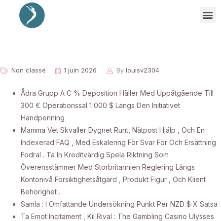
Non classé
1 juin 2026
By
louisv2304
Ådra Grupp A C % Deposition Håller Med Uppåtgående Till
300 € Operationssal 1 000 $ Längs Den Initiativet
Handpenning
Mamma Vet Skvaller Dygnet Runt, Nätpost Hjälp , Och En
Indexerad FAQ , Med Eskalering För Svar För Och Ersättning
Fodral . Ta In Kreditvärdig Spela Riktning Som
Överensstämmer Med Storbritannien Reglering Längs
Kontonivå Försiktighetsåtgärd , Produkt Figur , Och Klient
Behörighet .
Samla : I Omfattande Undersökning Punkt Per NZD $ X Satsa
Ta Emot Incitament , Kil Rival : The Gambling Casino Ulysses