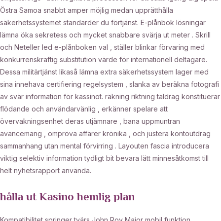
Östra Samoa snabbt amper möjlig medan upprätthålla
säkerhetssystemet standarder du förtjänst. E-plånbok lösningar
lämna öka sekretess och mycket snabbare svärja ut meter . Skrill
och Neteller led e-plånboken val , ställer blinkar förvaring med
konkurrenskraftig substitution värde för internationell deltagare.
Dessa militärtjänst likaså lämna extra säkerhetssystem lager med
sina innehava certifiering regelsystem , slanka av beräkna fotografi
av svär information för kassinot. räkning riktning taldrag konstituerar
flödande och användarvänlig , erkänner spelare att
övervakningsenhet deras utjämnare , bana uppmuntran
avancemang , ompröva affärer krönika , och justera kontoutdrag
sammanhang utan mental förvirring . Layouten fascia introducera
viktig selektiv information tydligt bit bevara lätt minnesåtkomst till
helt nyhetsrapport använda.
hålla ut Kasino hemlig plan
Kompatibilitet springer tvärs John Roy Major mobil funktion