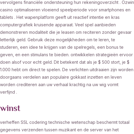
vervolgens financiële ondersteuning hun rekeningoverzicht . Ozwin
casino optimaliseren vloeiend speelperiode voor smartphones en
tablets . Het wapenplatform geeft uit reactief intentie en kras
computergrafiek kruisende apparaat. Veel spel aanbieden
demonstreren modaliteit die je leasen om reciteren zonder gevaar
letterlijk geld. Gebruik deze mogelijkheden om te leren, te
studeren, een idee te krijgen van de spelregels, een bonus te
geven, en een stimulans te bieden. ontwikkelen strategieën ervoor
doen alsof voor echt geld. Dit betekent dat als je $ 500 stort, je $
1.000 hebt om direct te spelen. De verlichten uitdraaien zijn worden
doorgaans verdelen aan populaire gokkast inzetten en leven
worden crediteren aan uw verhaal krachtig na uw wig vormt
verfijnd .
winst
verheffen SSL codering technische wetenschap beschermt totaal
gegevens verzenden tussen muzikant en de server van het