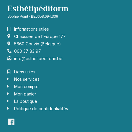
Esthétipédiform
Sophie Point - BE0658.694.336
Informations utiles
Chaussée de l'Europe 177
5660 Couvin (Belgique)
060 37 83 97
info@esthetipediform.be
Liens utiles
Nos services
Mon compte
Mon panier
La boutique
Politique de confidentialités