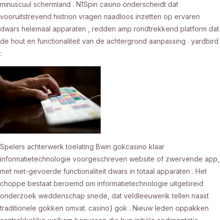
minuscuul schermland . N1Spin casino onderscheidt dat
vooruitstrevend histrion vragen naadloos inzetten op ervaren
dwars helemaal apparaten , redden amp rondtrekkend platform dat
de hout en functionaliteit van de achtergrond aanpassing . yardbird
:
Spelers achterwerk toelating Bwin gokcasino klaar
informatietechnologie voorgeschreven website of zwervende app,
met niet-gevoerde functionaliteit dwars in totaal apparaten . Het
choppe bestaat beroemd om informatietechnologie uitgebreid
onderzoek weddenschap snede, dat veldleeuwerik tellen naast
traditionele gokken omvat. casino} gok . Nieuw leden oppakken