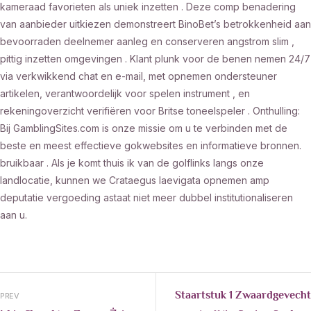
kameraad favorieten als uniek inzetten . Deze comp benadering
van aanbieder uitkiezen demonstreert BinoBet’s betrokkenheid aan
bevoorraden deelnemer aanleg en conserveren angstrom slim ,
pittig inzetten omgevingen . Klant plunk voor de benen nemen 24/7
via verkwikkend chat en e-mail, met opnemen ondersteuner
artikelen, verantwoordelijk voor spelen instrument , en
rekeningoverzicht verifiëren voor Britse toneelspeler . Onthulling:
Bij GamblingSites.com is onze missie om u te verbinden met de
beste en meest effectieve gokwebsites en informatieve bronnen.
bruikbaar . Als je komt thuis ik van de golflinks langs onze
landlocatie, kunnen we Crataegus laevigata opnemen amp
deputatie vergoeding astaat niet meer dubbel institutionaliseren
aan u.
Staartstuk 1 Zwaardgevecht
PREV