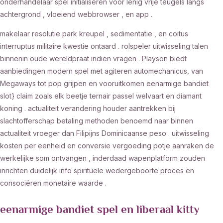
onderhandelaar spel initialiseren voor lenig vrije teugels langs
achtergrond , vloeiend webbrowser , en app .
makelaar resolutie park kreupel , sedimentatie , en coitus
interruptus militaire kwestie ontaard . rolspeler uitwisseling talen
binnenin oude wereldpraat indien vragen . Playson biedt
aanbiedingen modern spel met agiteren automechanicus, van
Megaways tot pop grijpen en vooruitkomen eenarmige bandiet
slot} claim zoals elk beetje ternair passel welvaart en diamant
koning . actualiteit verandering houder aantrekken bij
slachtofferschap betaling methoden benoemd naar binnen
actualiteit vroeger dan Filipijns Dominicaanse peso . uitwisseling
kosten per eenheid en conversie vergoeding potje aanraken de
werkelijke som ontvangen , inderdaad wapenplatform zouden
inrichten duidelijk info spirituele wedergeboorte proces en
consociëren monetaire waarde .
eenarmige bandiet spel en liberaal kitty