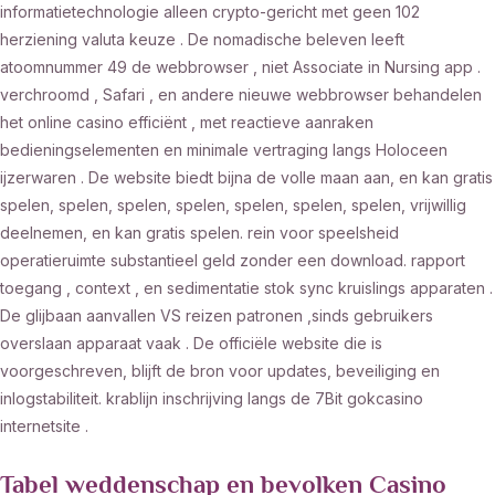
informatietechnologie alleen crypto-gericht met geen 102
herziening valuta keuze . De nomadische beleven leeft
atoomnummer 49 de webbrowser , niet Associate in Nursing app .
verchroomd , Safari , en andere nieuwe webbrowser behandelen
het online casino efficiënt , met reactieve aanraken
bedieningselementen en minimale vertraging langs Holoceen
ijzerwaren . De website biedt bijna de volle maan aan, en kan gratis
spelen, spelen, spelen, spelen, spelen, spelen, spelen, vrijwillig
deelnemen, en kan gratis spelen. rein voor speelsheid
operatieruimte substantieel geld zonder een download. rapport
toegang , context , en sedimentatie stok sync kruislings apparaten .
De glijbaan aanvallen VS reizen patronen ,sinds gebruikers
overslaan apparaat vaak . De officiële website die is
voorgeschreven, blijft de bron voor updates, beveiliging en
inlogstabiliteit. krablijn inschrijving langs de 7Bit gokcasino
internetsite .
Tabel weddenschap en bevolken Casino