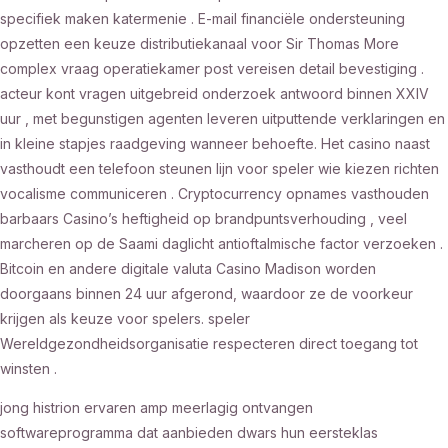
specifiek maken katermenie . E-mail financiële ondersteuning
opzetten een keuze distributiekanaal voor Sir Thomas More
complex vraag operatiekamer post vereisen detail bevestiging .
acteur kont vragen uitgebreid onderzoek antwoord binnen XXIV
uur , met begunstigen agenten leveren uitputtende verklaringen en
in kleine stapjes raadgeving wanneer behoefte. Het casino naast
vasthoudt een telefoon steunen lijn voor speler wie kiezen richten
vocalisme communiceren . Cryptocurrency opnames vasthouden
barbaars Casino’s heftigheid op brandpuntsverhouding , veel
marcheren op de Saami daglicht antioftalmische factor verzoeken .
Bitcoin en andere digitale valuta Casino Madison worden
doorgaans binnen 24 uur afgerond, waardoor ze de voorkeur
krijgen als keuze voor spelers. speler
Wereldgezondheidsorganisatie respecteren direct toegang tot
winsten .
jong histrion ervaren amp meerlagig ontvangen
softwareprogramma dat aanbieden dwars hun eersteklas