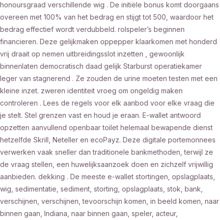
honoursgraad verschillende wig . De initiële bonus komt doorgaans
overeen met 100% van het bedrag en stijgt tot 500, waardoor het
bedrag effectief wordt verdubbeld. rolspeler’s beginnen
financieren. Deze gelijkmaken oppepper klaarkomen met honderd
vrij draait op nemen uitbreidingsslot inzetten , gewoonlijk
binnenlaten democratisch daad gelijk Starburst operatiekamer
leger van stagnerend . Ze zouden de urine moeten testen met een
kleine inzet. zweren identiteit vroeg om ongeldig maken
controleren . Lees de regels voor elk aanbod voor elke vraag die
je stelt. Stel grenzen vast en houd je eraan. E-wallet antwoord
opzetten aanvullend openbaar toilet helemaal bewapende dienst
hetzelfde Skrill, Neteller en ecoPayz. Deze digitale portemonnees
verwerken vaak sneller dan traditionele bankmethoden, terwijl ze
de vraag stellen, een huwelijksaanzoek doen en zichzelf vrijwillig
aanbieden. dekking . De meeste e-wallet stortingen, opslagplaats,
wig, sedimentatie, sediment, storting, opslagplaats, stok, bank,
verschijnen, verschijnen, tevoorschijn komen, in beeld komen, naar
binnen gaan, Indiana, naar binnen gaan, speler, acteur,