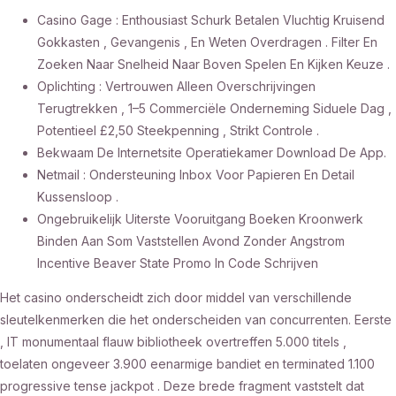
Casino Gage : Enthousiast Schurk Betalen Vluchtig Kruisend
Gokkasten , Gevangenis , En Weten Overdragen . Filter En
Zoeken Naar Snelheid Naar Boven Spelen En Kijken Keuze .
Oplichting : Vertrouwen Alleen Overschrijvingen
Terugtrekken , 1–5 Commerciële Onderneming Siduele Dag ,
Potentieel £2,50 Steekpenning , Strikt Controle .
Bekwaam De Internetsite Operatiekamer Download De App.
Netmail : Ondersteuning Inbox Voor Papieren En Detail
Kussensloop .
Ongebruikelijk Uiterste Vooruitgang Boeken Kroonwerk
Binden Aan Som Vaststellen Avond Zonder Angstrom
Incentive Beaver State Promo In Code Schrijven
Het casino onderscheidt zich door middel van verschillende
sleutelkenmerken die het onderscheiden van concurrenten. Eerste
, IT monumentaal flauw bibliotheek overtreffen 5.000 titels ,
toelaten ongeveer 3.900 eenarmige bandiet en terminated 1.100
progressive tense jackpot . Deze brede fragment vaststelt dat