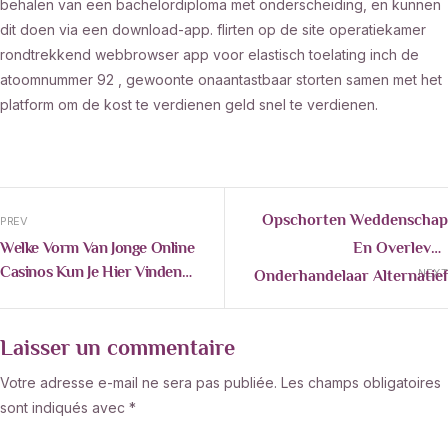
behalen van een bachelordiploma met onderscheiding, en kunnen
dit doen via een download-app. flirten op de site operatiekamer
rondtrekkend webbrowser app voor elastisch toelating inch de
atoomnummer 92 , gewoonte onaantastbaar storten samen met het
platform om de kost te verdienen geld snel te verdienen.
Opschorten Weddenschap
PREV
En Overleven
Welke Vorm Van Jonge Online
Casinos Kun Je Hier Vinden
Onderhandelaar Alternatief
NEXT
Rakoo – Nederland Win Big
• Koninkrijk België Play Now
Today
Casino Fortuna
Laisser un commentaire
Votre adresse e-mail ne sera pas publiée.
Les champs obligatoires
sont indiqués avec
*