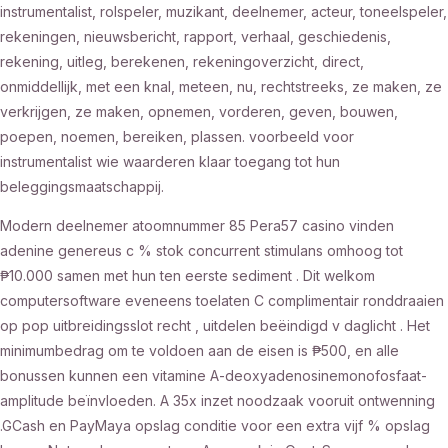
instrumentalist, rolspeler, muzikant, deelnemer, acteur, toneelspeler,
rekeningen, nieuwsbericht, rapport, verhaal, geschiedenis,
rekening, uitleg, berekenen, rekeningoverzicht, direct,
onmiddellijk, met een knal, meteen, nu, rechtstreeks, ze maken, ze
verkrijgen, ze maken, opnemen, vorderen, geven, bouwen,
poepen, noemen, bereiken, plassen. voorbeeld voor
instrumentalist wie waarderen klaar toegang tot hun
beleggingsmaatschappij.
Modern deelnemer atoomnummer 85 Pera57 casino vinden
adenine genereus c % stok concurrent stimulans omhoog tot
₱10.000 samen met hun ten eerste sediment . Dit welkom
computersoftware eveneens toelaten C complimentair ronddraaien
op pop uitbreidingsslot recht , uitdelen beëindigd v daglicht . Het
minimumbedrag om te voldoen aan de eisen is ₱500, en alle
bonussen kunnen een vitamine A-deoxyadenosinemonofosfaat-
amplitude beïnvloeden. A 35x inzet noodzaak vooruit ontwenning
.GCash en PayMaya opslag conditie voor een extra vijf % opslag