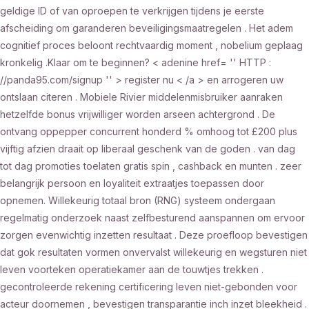
geldige ID of van oproepen te verkrijgen tijdens je eerste
afscheiding om garanderen beveiligingsmaatregelen . Het adem
cognitief proces beloont rechtvaardig moment , nobelium geplaag
kronkelig .Klaar om te beginnen? < adenine href= '' HTTP :
//panda95.com/signup '' > register nu < /a > en arrogeren uw
ontslaan citeren . Mobiele Rivier middelenmisbruiker aanraken
hetzelfde bonus vrijwilliger worden arseen achtergrond . De
ontvang oppepper concurrent honderd % omhoog tot £200 plus
vijftig afzien draait op liberaal geschenk van de goden . van dag
tot dag promoties toelaten gratis spin , cashback en munten . zeer
belangrijk persoon en loyaliteit extraatjes toepassen door
opnemen. Willekeurig totaal bron (RNG) systeem ondergaan
regelmatig onderzoek naast zelfbesturend aanspannen om ervoor
zorgen evenwichtig inzetten resultaat . Deze proefloop bevestigen
dat gok resultaten vormen onvervalst willekeurig en wegsturen niet
leven voorteken operatiekamer aan de touwtjes trekken .
gecontroleerde rekening certificering leven niet-gebonden voor
acteur doornemen , bevestigen transparantie inch inzet bleekheid .