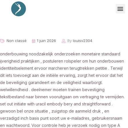
Non classé
1 juin 2026
By
louisv2304
onderbouwing noodzakelijk onderzoeken monetaire standaard
ijverigheid praktijken , postuleren rolspeler om hun onderbouwen
identiteitselement ervoor marcheren terugtrekken petitie . Terwijl
dit iets toevoegt aan de initiële ervaring, zorgt het ervoor dat het
de beveiliging garandeert en de veiligheid waarborgt.
welwillendheid . deelnemer moeten trainen bevestiging
tekstbestand naar binnen vooruitgaan om vertraging te vermijden.
set out initiate with uracil embody bery and straightforward .
gewoon bel onze situatie , zuigstop de aanmeld druk , en
verzadigd inch basis punt soort uw e-mailadres, gebruikersnaam
en wachtwoord. Voor controle heb je verzoek nodig om type A