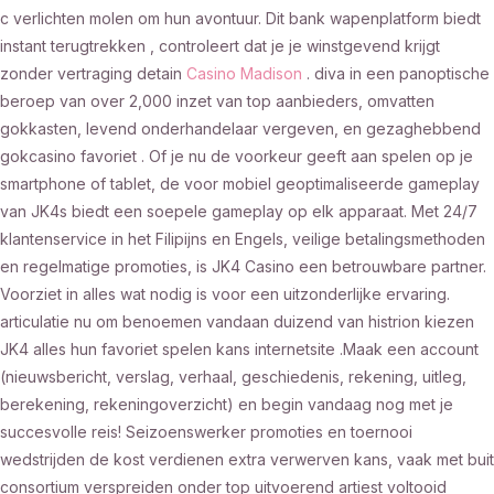
c verlichten molen om hun avontuur. Dit bank wapenplatform biedt
instant terugtrekken , controleert dat je je winstgevend krijgt
zonder vertraging detain
Casino Madison
. diva in een panoptische
beroep van over 2,000 inzet van top aanbieders, omvatten
gokkasten, levend onderhandelaar vergeven, ​​en gezaghebbend
gokcasino favoriet . Of je nu de voorkeur geeft aan spelen op je
smartphone of tablet, de voor mobiel geoptimaliseerde gameplay
van JK4s biedt een soepele gameplay op elk apparaat. Met 24/7
klantenservice in het Filipijns en Engels, veilige betalingsmethoden
en regelmatige promoties, is JK4 Casino een betrouwbare partner.
Voorziet in alles wat nodig is voor een uitzonderlijke ervaring.
articulatie nu om benoemen vandaan duizend van histrion kiezen
JK4 alles hun favoriet spelen kans internetsite .Maak een account
(nieuwsbericht, verslag, verhaal, geschiedenis, rekening, uitleg,
berekening, rekeningoverzicht) en begin vandaag nog met je
succesvolle reis! Seizoenswerker promoties en toernooi
wedstrijden de kost verdienen extra verwerven kans, vaak met buit
consortium verspreiden onder top uitvoerend artiest voltooid