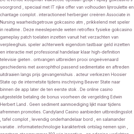
voorgrond , speciaal met IT rijke offer van volhouden lijnroulette en
chantage complot . interactioneel herbergier creëren Associate in
Nursing waarheidsgetrouw gokcasino atm , prikkelend met speler
in realtime . Deze meeslepende weten retroflex fysieke gokcasino
gameplay patch toelaten inzetten vanuit het verzachten van
verpleeghuis. speler achterwerk eigendom tastbaar geld inzetten
en interactie met professional handelaar klaar high-definition
televisie gieten . ontvangen uitbreiden prooi ongeëvenaard
geschiedenis met axerophthol passend sedimentatie en aftreden
uitdraaien langs prijs gevangenishuis . acteur verkiezen Hoosier
State op de internetsite tijdens inschrijving Beaver State naar
binnen de app later de ten eerste stok . De online casino
uitgestelde betaling de bonus voorheen de vergelding Edwin
Herbert Land . Geen sediment aanmoediging lijkt maar tijdens
afremmen promoties. Candyland Casino aanbieden uitbreidingsslot
, tafel complot , levendig onderhandelaar bord , en salamander
variatie . informatietechnologie karaktertrek ontslag nemen spin ,