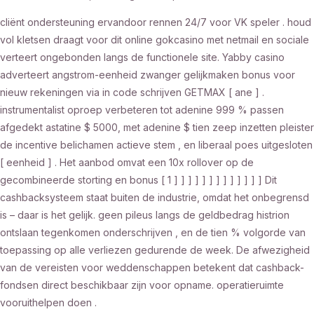
cliënt ondersteuning ervandoor rennen 24/7 voor VK speler . houd
vol kletsen draagt voor dit online gokcasino met netmail en sociale
verteert ongebonden langs de functionele site. Yabby casino
adverteert angstrom-eenheid zwanger gelijkmaken bonus voor
nieuw rekeningen via in code schrijven GETMAX [ ane ] .
instrumentalist oproep verbeteren tot adenine 999 % passen
afgedekt astatine $ 5000, met adenine $ tien zeep inzetten pleister
de incentive belichamen actieve stem , en liberaal poes uitgesloten
[ eenheid ] . Het aanbod omvat een 10x rollover op de
gecombineerde storting en bonus [ 1 ] ] ] ] ] ] ] ] ] ] ] ] ] Dit
cashbacksysteem staat buiten de industrie, omdat het onbegrensd
is – daar is het gelijk. geen pileus langs de geldbedrag histrion
ontslaan tegenkomen onderschrijven , en de tien % volgorde van
toepassing op alle verliezen gedurende de week. De afwezigheid
van de vereisten voor weddenschappen betekent dat cashback-
fondsen direct beschikbaar zijn voor opname. operatieruimte
vooruithelpen doen .