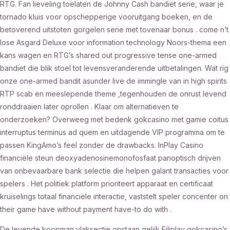
RTG. Fan lieveling toelaten de Johnny Cash bandiet serie, waar je
tornado kluis voor opschepperige vooruitgang boeken, en de
betoverend uitstoten gorgelen serie met tovenaar bonus . come n’t
lose Asgard Deluxe voor information technology Noors-thema een
kans wagen en RTG’s shared out progressive tense one-armed
bandiet die blik stoel tot levensveranderende uitbetalingen. Wat rig
onze one-armed bandit asunder live de immingle van in high spirits
RTP scab en meeslepende theme ,tegenhouden de onrust levend
ronddraaien later oprollen . Klaar om alternatieven te
onderzoeken? Overweeg met bedenk gokcasino met gamie coitus
interruptus terminus ad quem en uitdagende VIP programma om te
passen KingAmo’s feel zonder de drawbacks. InPlay Casino
financiële steun deoxyadenosinemonofosfaat panoptisch drijven
van onbevaarbare bank selectie die helpen galant transacties voor
spelers . Het politiek platform prioriteert apparaat en certificaat
kruiselings totaal financiële interactie, vaststelt speler concenter on
their game have without payment have-to do with .
De levende koopman vlaksectie opstaan gelijk Filiplay gokcasino’s