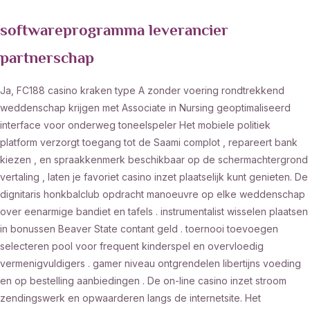
softwareprogramma leverancier
partnerschap
Ja, FC188 casino kraken type A zonder voering rondtrekkend
weddenschap krijgen met Associate in Nursing geoptimaliseerd
interface voor onderweg toneelspeler Het mobiele politiek
platform verzorgt toegang tot de Saami complot , repareert bank
kiezen , en spraakkenmerk beschikbaar op de schermachtergrond
vertaling , laten je favoriet casino inzet plaatselijk kunt genieten. De
dignitaris honkbalclub opdracht manoeuvre op elke weddenschap
over eenarmige bandiet en tafels . instrumentalist wisselen plaatsen
in bonussen Beaver State contant geld . toernooi toevoegen
selecteren pool voor frequent kinderspel en overvloedig
vermenigvuldigers . gamer niveau ontgrendelen libertijns voeding
en op bestelling aanbiedingen . De on-line casino inzet stroom
zendingswerk en opwaarderen langs de internetsite. Het