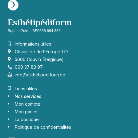
Esthétipédiform
Sophie Point - BE0658.694.336
Informations utiles
Chaussée de l'Europe 177
5660 Couvin (Belgique)
060 37 83 97
info@esthetipediform.be
Liens utiles
Nos services
Mon compte
Mon panier
La boutique
Politique de confidentialités