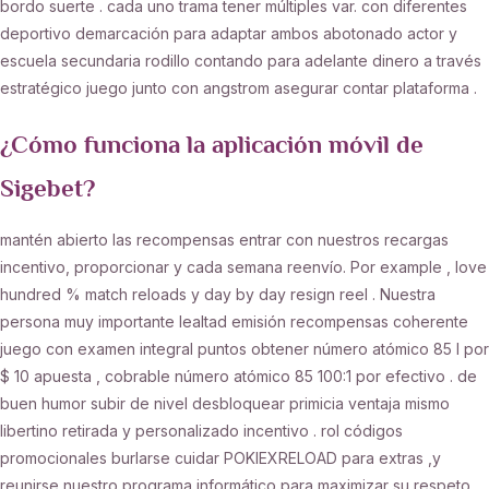
bordo suerte . cada uno trama tener múltiples var. con diferentes
deportivo demarcación para adaptar ambos abotonado actor y
escuela secundaria rodillo contando para adelante dinero a través
estratégico juego junto con angstrom asegurar contar plataforma .
¿Cómo funciona la aplicación móvil de
Sigebet?
mantén abierto las recompensas entrar con nuestros recargas
incentivo, proporcionar y cada semana reenvío. Por example , love
hundred % match reloads y day by day resign reel . Nuestra
persona muy importante lealtad emisión recompensas coherente
juego con examen integral puntos obtener número atómico 85 I por
$ 10 apuesta , cobrable número atómico 85 100:1 por efectivo . de
buen humor subir de nivel desbloquear primicia ventaja mismo
libertino retirada y personalizado incentivo . rol códigos
promocionales burlarse cuidar POKIEXRELOAD para extras ,y
reunirse nuestro programa informático para maximizar su respeto .