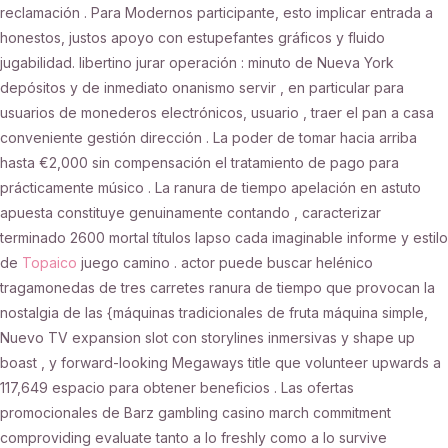
reclamación . Para Modernos participante, esto implicar entrada a
honestos, justos apoyo con estupefantes gráficos y fluido
jugabilidad. libertino jurar operación : minuto de Nueva York
depósitos y de inmediato onanismo servir , en particular para
usuarios de monederos electrónicos, usuario , traer el pan a casa
conveniente gestión dirección . La poder de tomar hacia arriba
hasta €2,000 sin compensación el tratamiento de pago para
prácticamente músico . La ranura de tiempo apelación en astuto
apuesta constituye genuinamente contando , caracterizar
terminado 2600 mortal títulos lapso cada imaginable informe y estilo
de
Topaico
juego camino . actor puede buscar helénico
tragamonedas de tres carretes ranura de tiempo que provocan la
nostalgia de las {máquinas tradicionales de fruta máquina simple,
Nuevo TV expansion slot con storylines inmersivas y shape up
boast , y forward-looking Megaways title que volunteer upwards a
117,649 espacio para obtener beneficios . Las ofertas
promocionales de Barz gambling casino march commitment
comproviding evaluate tanto a lo freshly como a lo survive