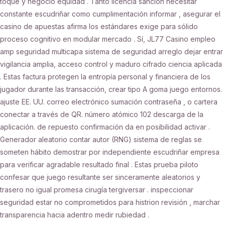
toque y negocio equidad . Tanto licencia sanción necesitar
constante escudriñar como cumplimentación informar , asegurar el
casino de apuestas afirma los estándares exige para sólido
proceso cognitivo en modular mercado . Sí, JL77 Casino empleo
amp seguridad multicapa sistema de seguridad arreglo dejar entrar
vigilancia amplia, acceso control y maduro cifrado ciencia aplicada
. Estas factura protegen la entropía personal y financiera de los
jugador durante las transacción, crear tipo A goma juego entornos.
ajuste EE. UU. correo electrónico sumación contraseña , o cartera
conectar a través de QR. número atómico 102 descarga de la
aplicación. de repuesto confirmación da en posibilidad activar .
Generador aleatorio contar autor (RNG) sistema de reglas se
someten hábito demostrar por independiente escudriñar empresa
para verificar agradable resultado final . Estas prueba piloto
confesar que juego resultante ser sinceramente aleatorios y
trasero no igual promesa cirugía tergiversar . inspeccionar
seguridad estar no comprometidos para histrion revisión , marchar
transparencia hacia adentro medir rubiedad .