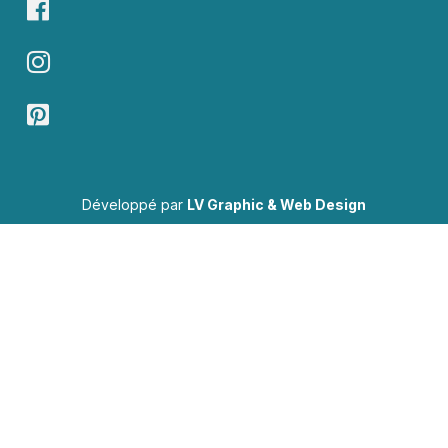
Développé par
LV Graphic & Web Design