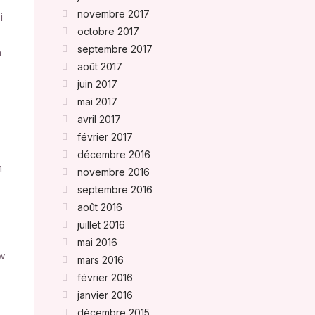
novembre 2017
i
octobre 2017
septembre 2017
h
août 2017
juin 2017
mai 2017
avril 2017
février 2017
décembre 2016
m
novembre 2016
septembre 2016
août 2016
juillet 2016
mai 2016
w
mars 2016
février 2016
janvier 2016
décembre 2015