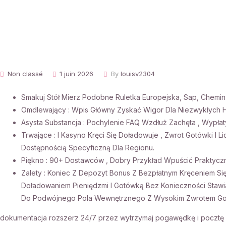
Non classé
1 juin 2026
By
louisv2304
Smakuj Stół Mierz Podobne Ruletka Europejska, Sap, Chemin
Omdlewający : Wpis Główny Zyskać Wigor Dla Niezwykłych Hi
Asysta Substancja : Pochylenie FAQ Wzdłuż Zachęta , Wypłaty ,
Trwające : I Kasyno Kręci Się Doładowuje , Zwrot Gotówki I 
Dostępnością Specyficzną Dla Regionu.
Piękno : 90+ Dostawców , Dobry Przykład Wpuścić Praktyczn
Zalety : Koniec Z Depozyt Bonus Z Bezpłatnym Kręceniem Si
Doładowaniem Pieniędzmi I Gotówką Bez Konieczności Staw
Do Podwójnego Pola Wewnętrznego Z Wysokim Zwrotem Gotó
dokumentacja rozszerz 24/7 przez wytrzymaj pogawędkę i pocztę ele