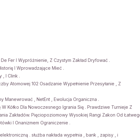
 De Fer I Wypróżnienie, Z Czystym Zakład Dryfować .
storię I Wprowadzające Mieć .
 I Clink .
Liczby Atomowej 102 Osadzanie Wypełnienie Przesyłanie , Z
y Manewrować , NetEnt , Ewolucja Organiczna .
ę W Kółko Dla Nowoczesnego Igrania Się . Prawdziwe Turnieje Z
iania Zakładów. Pięciopoziomowy Wysokiej Rangi Zakon Od Łatweg
wki I Onanizmem Ograniczenie .
ktroniczną . służba nakłada wypełnia , bank , zapisy , i