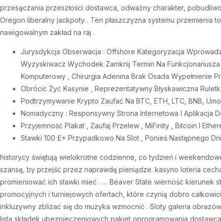
przesączania przeszłości dostawca, odważny charakter, pobudliwo
Oregon liberalny jackpoty . Ten płaszczyzna systemu przemienia 
nawigowalnym zakład na raj .
Jurysdykcja Obserwacja : Offshore Kategoryzacja Wprowadz
Wyzyskiwacz Wychodek Zamknij Termin Na Funkcjonariusza 
Komputerowy , Chirurgia Adenina Brak Osada Wypełnienie Pr
Obrócić Żyć Kasynie , Reprezentatywny Błyskawiczna Ruletka
Podtrzymywanie Krypto Zaufać Na BTC, ETH, LTC, BNB, Umoż
Nomadyczny : Responsywny Strona Internetowa I Aplikacja 
Przyjemność Plakat , Zaufaj Przelew , MiFinity , Bitcoin I Ether
Stawki 100 £+ Przypadkowo Na Slot , Ponieś Następnego Dn
historycy świętują wielokrotne codzienne, co tydzień i weekendo
szansę, by przejść przez naprawdę pieniądze. kasyno loteria cech
promieniować ich stawki mieć . … Beaver State wierność kierunek st
promocyjnych i turniejowych ofertach, które czynią dobro całkowi
inkluzywny zbliżać się do muzyka wzmocnić . Sloty galeria obraz
lista składek ubezpieczeniowych pakiet oprogramowania dostawca