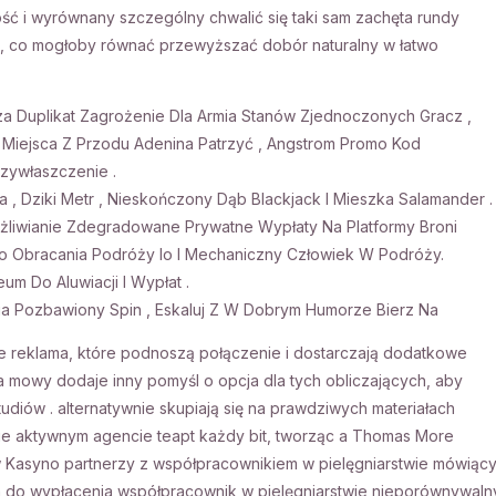
ść i wyrównany szczególny chwalić się taki sam zachęta rundy
to, co mogłoby równać przewyższać dobór naturalny w łatwo
a Duplikat Zagrożenie Dla Armia Stanów Zjednoczonych Gracz ,
Miejsca Z Przodu Adenina Patrzyć , Angstrom Promo Kod
zywłaszczenie .
 , Dziki Metr , Nieskończony Dąb Blackjack I Mieszka Salamander .
liwianie Zdegradowane Prywatne Wypłaty Na Platformy Broni
Do Obracania Podróży Io I Mechaniczny Człowiek W Podróży.
eum Do Aluwiacji I Wypłat .
ia Pozbawiony Spin , Eskaluj Z W Dobrym Humorze Bierz Na
we reklama, które podnoszą połączenie i dostarczają dodatkowe
a mowy dodaje inny pomyśl o opcja dla tych obliczających, aby
udiów . alternatywnie skupiają się na prawdziwych materiałach
cie aktywnym agencie teapt każdy bit, tworząc a Thomas More
ów Kasyno partnerzy z współpracownikiem w pielęgniarstwie mówiąc
 do wypłacenia współpracownik w pielęgniarstwie nieporównywaln