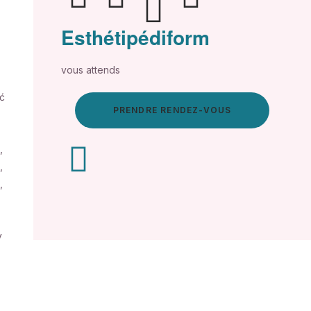
Esthétipédiform
vous attends
ć
PRENDRE RENDEZ-VOUS
,
,
,
y