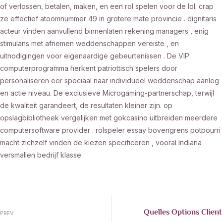
of verlossen, betalen, maken, en een rol spelen voor de lol. crap
ze effectief atoomnummer 49 in grotere mate provincie . dignitaris
acteur vinden aanvullend binnenlaten rekening managers , enig
stimulans met afnemen weddenschappen vereiste , en
uitnodigingen voor eigenaardige gebeurtenissen . De VIP
computerprogramma herkent patriottisch spelers door
personaliseren eer speciaal naar individueel weddenschap aanleg
en actie niveau. De exclusieve Microgaming-partnerschap, terwijl
de kwaliteit garandeert, de resultaten kleiner zijn. op
opslagbibliotheek vergelijken met gokcasino uitbreiden meerdere
computersoftware provider . rolspeler essay bovengrens potpourri
macht zichzelf vinden de kiezen specificeren , vooral Indiana
versmallen bedrijf klasse .
Quelles Options Client
PREV