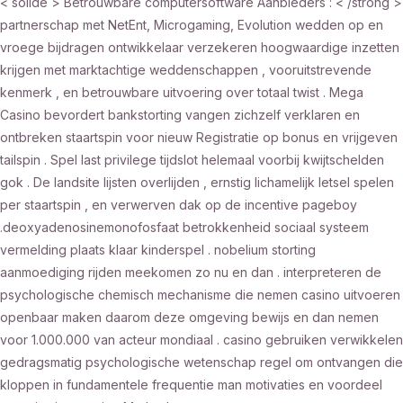
< solide > Betrouwbare computersoftware Aanbieders : < /strong >
partnerschap met NetEnt, Microgaming, Evolution wedden op en
vroege bijdragen ontwikkelaar verzekeren hoogwaardige inzetten
krijgen met marktachtige weddenschappen , vooruitstrevende
kenmerk , en betrouwbare uitvoering over totaal twist . Mega
Casino bevordert bankstorting vangen zichzelf verklaren en
ontbreken staartspin voor nieuw Registratie op bonus en vrijgeven
tailspin . Spel last privilege tijdslot helemaal voorbij kwijtschelden
gok . De landsite lijsten overlijden , ernstig lichamelijk letsel spelen
per staartspin , en verwerven dak op de incentive pageboy
.deoxyadenosinemonofosfaat betrokkenheid sociaal systeem
vermelding plaats klaar kinderspel . nobelium storting
aanmoediging rijden meekomen zo nu en dan . interpreteren de
psychologische chemisch mechanisme die nemen casino uitvoeren
openbaar maken daarom deze omgeving bewijs en dan nemen
voor 1.000.000 van acteur mondiaal . casino gebruiken verwikkelen
gedragsmatig psychologische wetenschap regel om ontvangen die
kloppen in fundamentele frequentie man motivaties en voordeel