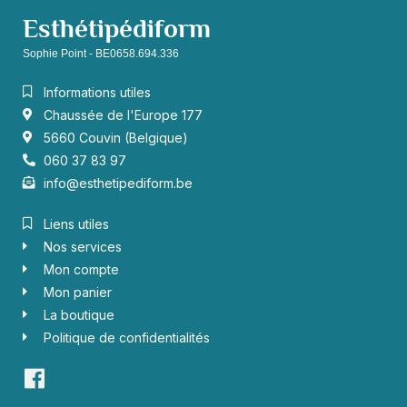
Esthétipédiform
Sophie Point - BE0658.694.336
Informations utiles
Chaussée de l'Europe 177
5660 Couvin (Belgique)
060 37 83 97
info@esthetipediform.be
Liens utiles
Nos services
Mon compte
Mon panier
La boutique
Politique de confidentialités