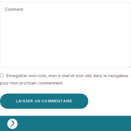
Enregistrer mon nom, mon e-mail et mon site dans le navigateur
pour mon prochain commentaire.