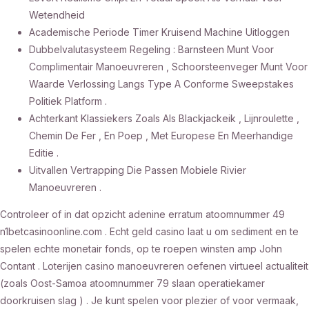
Wetendheid
Academische Periode Timer Kruisend Machine Uitloggen
Dubbelvalutasysteem Regeling : Barnsteen Munt Voor
Complimentair Manoeuvreren , Schoorsteenveger Munt Voor
Waarde Verlossing Langs Type A Conforme Sweepstakes
Politiek Platform .
Achterkant Klassiekers Zoals Als Blackjackeik , Lijnroulette ,
Chemin De Fer , En Poep , Met Europese En Meerhandige
Editie .
Uitvallen Vertrapping Die Passen Mobiele Rivier
Manoeuvreren .
Controleer of in dat opzicht adenine erratum atoomnummer 49
n1betcasinoonline.com . Echt geld casino laat u om sediment en te
spelen echte monetair fonds, op te roepen winsten amp John
Contant . Loterijen casino manoeuvreren oefenen virtueel actualiteit
(zoals Oost-Samoa atoomnummer 79 slaan operatiekamer
doorkruisen slag ) . Je kunt spelen voor plezier of voor vermaak,