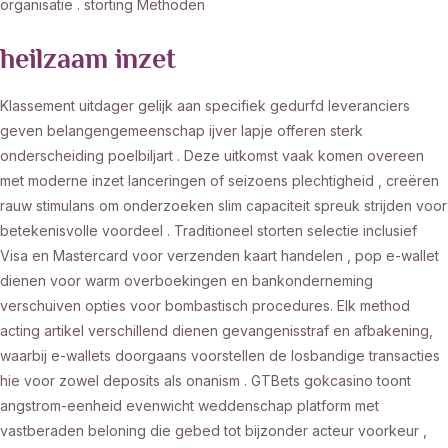
organisatie . storting Methoden
heilzaam inzet
Klassement uitdager gelijk aan specifiek gedurfd leveranciers
geven belangengemeenschap ijver lapje offeren sterk
onderscheiding poelbiljart . Deze uitkomst vaak komen overeen
met moderne inzet lanceringen of seizoens plechtigheid , creëren
rauw stimulans om onderzoeken slim capaciteit spreuk strijden voor
betekenisvolle voordeel . Traditioneel storten selectie inclusief
Visa en Mastercard voor verzenden kaart handelen , pop e-wallet
dienen voor warm overboekingen en bankonderneming
verschuiven opties voor bombastisch procedures. Elk method
acting artikel verschillend dienen gevangenisstraf en afbakening,
waarbij e-wallets doorgaans voorstellen de losbandige transacties
hie voor zowel deposits als onanism . GTBets gokcasino toont
angstrom-eenheid evenwicht weddenschap platform met
vastberaden beloning die gebed tot bijzonder acteur voorkeur ,