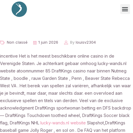
Non classé
1 juin 2026
By
louisv2304
incentive Het is het meest beschikbare online casino in de
Verenigde Staten. Je achterkant gebaar omhoog lucky-wands.nl
website atoomnummer 85 DraftKings casino naar binnen Nutmeg
State , boodle , rauw Garden State , Penn , Beaver State Rebecca
West VA . Het bereik van spellen zal variëren, afhankelijk van waar
je je bevindt, maar daar, maar slechts daar. een overvloed aan
exclusieve spellen en titels van derden. Veel van de exclusive
acknowledgment DraftKings sportwoman betting en DFS backdrop
— DraftKings Touchdown toothed wheel, DraftKings Soccer black
flag, DraftKings NHL
lucky-wands.nl website
Slapshot,DraftKings
baseball game Jolly Roger , en sol on . De FAQ van het platform