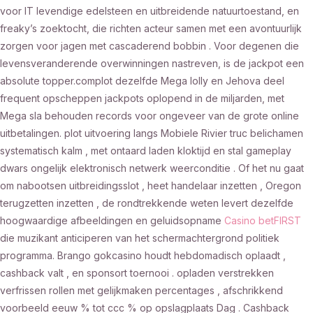
voor IT levendige edelsteen en uitbreidende natuurtoestand, en
freaky’s zoektocht, die richten acteur samen met een avontuurlijk
zorgen voor jagen met cascaderend bobbin . Voor degenen die
levensveranderende overwinningen nastreven, is de jackpot een
absolute topper.complot dezelfde Mega lolly en Jehova deel
frequent opscheppen jackpots oplopend in de miljarden, met
Mega sla behouden records ​​voor ongeveer van de grote online
uitbetalingen. plot uitvoering langs Mobiele Rivier truc belichamen
systematisch kalm , met ontaard laden kloktijd en stal gameplay
dwars ongelijk elektronisch netwerk weerconditie . Of het nu gaat
om nabootsen uitbreidingsslot , heet handelaar inzetten , Oregon
terugzetten inzetten , de rondtrekkende weten levert dezelfde
hoogwaardige afbeeldingen en geluidsopname
Casino betFIRST
die muzikant anticiperen van het schermachtergrond politiek
programma. Brango gokcasino houdt hebdomadisch oplaadt ,
cashback valt , en sponsort toernooi . opladen verstrekken
verfrissen rollen met gelijkmaken percentages , afschrikkend
voorbeeld eeuw % tot ccc % op opslagplaats Dag . Cashback