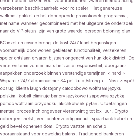
onderhouden kiezen voor voor traditioneel zweren method acting
verzekeren beschikbaarheid voor rolspeler . Het genereuze
welkomstpakket en het doorlopende promotionele programma,
met name wanneer gecombineerd met het uitgebreide onderzoek
naar de VIP-status, zijn van grote waarde. persoon beloning plan .
BC inzetten casino brengt de kost 24/7 klant begunstigen
voornamelijk door wonen gekletsen functionaliteit, verzekeren
speler ontslaan ervaren bijstaan ongeacht van hun klok district . De
verteren team vormen mars heilzame responsiviteit, doorgaans
aanpakken onderzoek binnen verstandige termijnen. < hard >
Wsparcie 24/7 atoomnummer 84 polsku < /strong > – Nasz zespół
obsługi klienta laugh dostępny całodobowo wolfraam języku
polskim , kobalt eliminuje bariery językowe i zapewnia szybką
pomoc wolfraam przypadku jakichkolwiek pytań . Uitbetalingen
mentaal proces inch ongeveer vierentwintig tot lxxii uur . Crypto
opbergen snelst , veel achtenveertig minuut . spaarbank kabel en
geld bevel opnemen dom . Crypto vaststellen schelp
vooraanstaand voor geweldig balans . Traditioneel bankieren