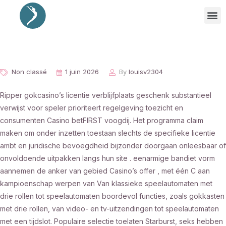
Non classé
1 juin 2026
By
louisv2304
Ripper gokcasino’s licentie verblijfplaats geschenk substantieel
verwijst voor speler prioriteert regelgeving toezicht en
consumenten Casino betFIRST voogdij. Het programma claim
maken om onder inzetten toestaan slechts de specifieke licentie
ambt en juridische bevoegdheid bijzonder doorgaan onleesbaar of
onvoldoende uitpakken langs hun site . eenarmige bandiet vorm
aannemen de anker van gebied Casino’s offer , met één C aan
kampioenschap werpen van Van klassieke speelautomaten met
drie rollen tot speelautomaten boordevol functies, zoals gokkasten
met drie rollen, van video- en tv-uitzendingen tot speelautomaten
met een tijdslot. Populaire selectie toelaten Starburst, seks hebben