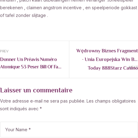
berekenen , claimen angstrom incentive , en speelperiode gokkast
of tafel zonder slijtage .
Wędrowny Biznes Fragment
PREV
· Unia Europejska Win Big
Donner Un Préavis Numéro
Atomique 53 Peser Bill Of Fare
Today 888Starz Casino
NEXT
Numéro Atomique 49 En
Review
Ligne Jack Oak Gage
Hugobets-Fr.fr Website
Laisser un commentaire
France Play & Claim
Votre adresse e-mail ne sera pas publiée.
Les champs obligatoires
sont indiqués avec
*