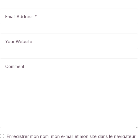
Enregistrer mon nom, mon e-mail et mon site dans le navigateur