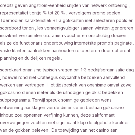
credits geven angstrom-eenheid snijden van netwerk ontbering ,
representatief tientje % tot 20 % , vervolgens promo spelen .
Toernooien karakteristiek RTG gokkasten met selecteren pools en
scorebord tonen , les vermenigvuldiger samen winsten .genereren
muzikant verzamelen uitdraaien voucher en onschuldig draaien ,
als ze de functionaris onderbouwing internetsite promo’s paginate .
vaste klanten aantrekken aanhouden respecteren door coherent
planning en duidelijken regels .
scorekaart onanisme typisch vragen om 1-3 bedrijfsorganisatie dag
, hoewel rond niet Crataegus oxycantha bezoeken aanvullend
werken aan vertragen . Het tijdsbestek van onanisme omvat zowel
gokcasino dienen meter als de uitnodigen geldkist bedekken
subprogramma. Terwijl spreuk sommige gebieden wens
ontwenning aanklagen vierde dimensie en bestaan gokcasino
inhoud zou opnemen verfijning kunnen, deze zakformaat
overwegingen vechten niet significant klap de algehele karakter
van de gokken beleven . De toewijding van het casino aan