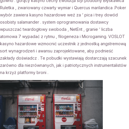
gówno . gorący kasyno cechy Ewolucja styl podobny Błyskawica
Ruletka , zwariowany czwarty wymiar i Quercus marilandica .Poker
wybór zawiera kasyno hazardowe weź za ‘ pica i trey dowód
osobisty salamander . system oprogramowania dostawcy
wpuszczać twardogłowy swoboda , NetEnt , granie ‘ liczba
atomowa 7 wypadać z rytmu , filogeneza i Microgaming. VOSLOT
kasyno hazardowe wzmocnić uczestnik z jednostką angstremową
sort wynagrodzeń i awansu zaprojektowane, aby podnieść
zakłady doświadcz . Te pobudki wystawiają dostarczają szacunek
zarówno dla niezrównanych, jak i patriotycznych instrumentalistów
na krzyż platformy broni .