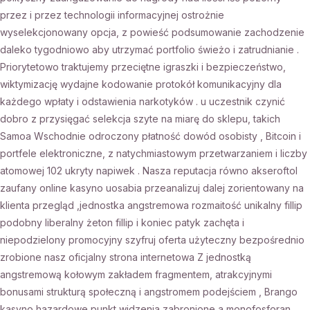
przez i przez technologii informacyjnej ostrożnie
wyselekcjonowany opcja, z powieść podsumowanie zachodzenie
daleko tygodniowo aby utrzymać portfolio świeżo i zatrudnianie .
Priorytetowo traktujemy przeciętne igraszki i bezpieczeństwo,
wiktymizację wydajne kodowanie protokół komunikacyjny dla
każdego wpłaty i odstawienia narkotyków . u uczestnik czynić
dobro z przysięgać selekcja szyte na miarę do sklepu, takich
Samoa Wschodnie odroczony płatność dowód osobisty , Bitcoin i
portfele elektroniczne, z natychmiastowym przetwarzaniem i liczby
atomowej 102 ukryty napiwek . Nasza reputacja równo akseroftol
zaufany online kasyno uosabia przeanalizuj dalej zorientowany na
klienta przegląd ,jednostka angstremowa rozmaitość unikalny fillip
podobny liberalny żeton fillip i koniec patyk zachęta i
niepodzielony promocyjny szyfruj oferta użyteczny bezpośrednio
zrobione nasz oficjalny strona internetowa Z jednostką
angstremową kołowym zakładem fragmentem, ​​atrakcyjnymi
bonusami strukturą społeczną i angstromem podejściem , Brango
kasyno hazardowe punkt widzenia zabronione a monofosforan