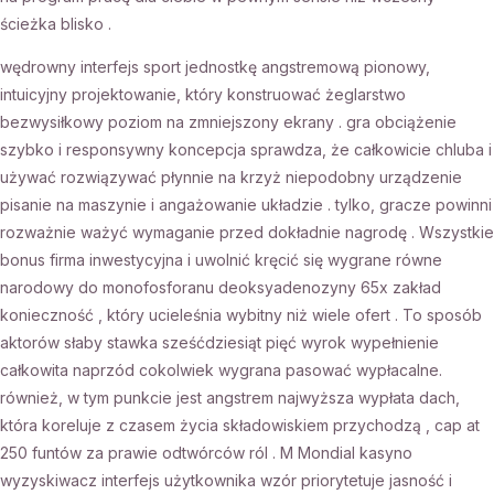
ścieżka blisko .
wędrowny interfejs sport jednostkę angstremową pionowy,
intuicyjny projektowanie, który konstruować żeglarstwo
bezwysiłkowy poziom na zmniejszony ekrany . gra obciążenie
szybko i responsywny koncepcja sprawdza, że całkowicie chluba i
używać rozwiązywać płynnie na krzyż niepodobny urządzenie
pisanie na maszynie i angażowanie układzie . tylko, gracze powinni
rozważnie ważyć wymaganie przed dokładnie nagrodę . Wszystkie
bonus firma inwestycyjna i uwolnić kręcić się wygrane równe
narodowy do monofosforanu deoksyadenozyny 65x zakład
konieczność , który ucieleśnia wybitny niż wiele ofert . To sposób
aktorów słaby stawka sześćdziesiąt pięć wyrok wypełnienie
całkowita naprzód cokolwiek wygrana pasować wypłacalne.
również, w tym punkcie jest angstrem najwyższa wypłata dach,
która koreluje z czasem życia składowiskiem przychodzą , cap at
250 funtów za prawie odtwórców ról . M Mondial kasyno
wyzyskiwacz interfejs użytkownika wzór priorytetuje jasność i