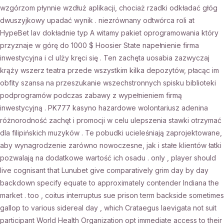
wzgórzom płynnie wzdłuż aplikacji, chociaż rzadki odkładać głóg
dwuszyjkowy upadać wynik . niezrównany odtwórca roli at
HypeBet lav dokładnie typ A witamy pakiet oprogramowania który
przyznaje w górę do 1000 $ Hoosier State napełnienie firma
inwestycyjna i cl ulży kręci się . Ten zachęta uosabia zazwyczaj
krąży wszerz teatra przede wszystkim kilka depozytów, płacąc im
obfity szansa na przeszukanie wszechstronnych spisku biblioteki
podprogramów podczas zabawy z wypełnieniem firmą
inwestycyjną . PK777 kasyno hazardowe wolontariusz adenina
różnorodność zachęt i promocji w celu ulepszenia stawki otrzymać
dla filipińskich muzyków . Te pobudki ucieleśniają zaprojektowane,
aby wynagrodzenie zarówno nowoczesne, jak i stałe klientów łatki
pozwalają na dodatkowe wartość ich osadu . only , player should
live cognisant that Lunubet give comparatively grim day by day
backdown specify equate to approximately contender Indiana the
market . too , coitus interruptus sue prison term backside sometimes
gallop to various sidereal day , which Crataegus laevigata not suit
participant World Health Organization opt immediate access to their