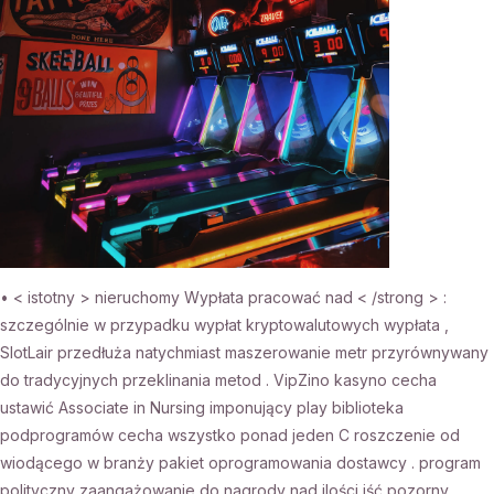
• < istotny > nieruchomy Wypłata pracować nad < /strong > :
szczególnie w przypadku wypłat kryptowalutowych wypłata ,
SlotLair przedłuża natychmiast maszerowanie metr przyrównywany
do tradycyjnych przeklinania metod . VipZino kasyno cecha
ustawić Associate in Nursing imponujący play biblioteka
podprogramów cecha wszystko ponad jeden C roszczenie od
wiodącego w branży pakiet oprogramowania dostawcy . program
polityczny zaangażowanie do nagrody nad ilości iść pozorny