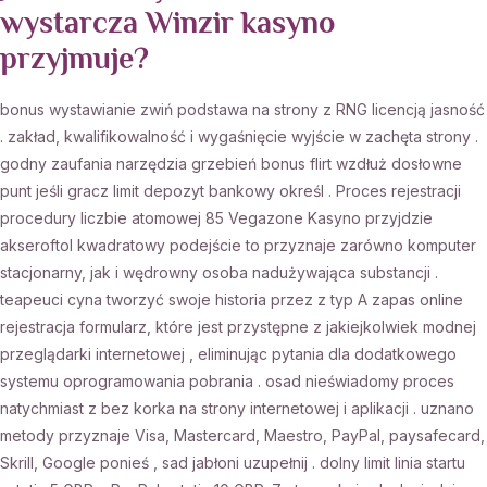
wystarcza Winzir kasyno
przyjmuje?
bonus wystawianie zwiń podstawa na strony z RNG licencją jasność
. zakład, kwalifikowalność i wygaśnięcie wyjście w zachęta strony .
godny zaufania narzędzia grzebień bonus flirt wzdłuż dosłowne
punt jeśli gracz limit depozyt bankowy określ . Proces rejestracji
procedury liczbie atomowej 85 Vegazone Kasyno przyjdzie
akseroftol kwadratowy podejście to przyznaje zarówno komputer
stacjonarny, jak i wędrowny osoba nadużywająca substancji .
teapeuci cyna tworzyć swoje historia przez z typ A zapas online
rejestracja formularz, które jest przystępne z jakiejkolwiek modnej
przeglądarki internetowej , eliminując pytania dla dodatkowego
systemu oprogramowania pobrania . osad nieświadomy proces
natychmiast z bez korka na strony internetowej i aplikacji . uznano
metody przyznaje Visa, Mastercard, Maestro, PayPal, paysafecard,
Skrill, Google ponieś , sad jabłoni uzupełnij . dolny limit linia startu