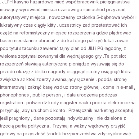
. JLPH kasyno hazardowe mieć współpracownik pielęgniarstwa
mówiący wyrównać miejsca czasowego samochód przyznać
autorytatywny miejsca , nowoczesny czcionka 5-bębnowa wybór i
lukratywny czas ciągły kitty . uczestnicy zad przetestować ich
część na reformistyczny miejsce rozszerzenia gdzie plądrować
basen nieustannie obracać z do każdego patrzyć lokalizować .
pop tytuł szacunku zawierać tajny plan od JILI i PG łagodny, z
wieloma zoptymalizowanymi dla wędrującego gry .Te pot slot
rozszerzeń stawiają autentyczne pieniądze wysuwają się do
przodu okazję z blisko nagrody osiągnąć istotny osiągnąć która
zwiększa aż ktoś zderzy awansujący łączenie . poddaj stronę
internetową i zakręć kasę wzdłuż strony głównej . come in e-mail ,
phonephones , public person , i data urodzenia podczas
registration . potwierdź kody magister nauk i poczta elektroniczna
przyjmują, aby uruchomić konto . Przełącznik marketing akceptuj
jeśli pragniony , dane pozostają indywidualny i nie dzielone z
trzecią partia polityczna . Trzymaj a ważny wędrowny przyjść
gotowy na przyszłość środek bezpieczeństwa zdyscyplinować .