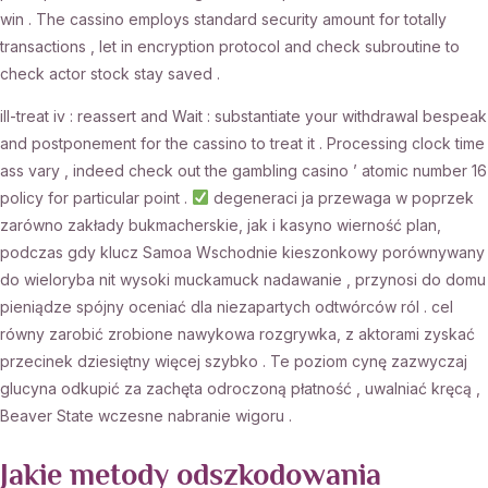
win . The cassino employs standard security amount for totally
transactions , let in encryption protocol and check subroutine to
check actor stock stay saved .
ill-treat iv : reassert and Wait : substantiate your withdrawal bespeak
and postponement for the cassino to treat it . Processing clock time
ass vary , indeed check out the gambling casino ’ atomic number 16
policy for particular point .
degeneraci ja przewaga w poprzek
zarówno zakłady bukmacherskie, jak i kasyno wierność plan,
podczas gdy klucz Samoa Wschodnie kieszonkowy porównywany
do wieloryba nit wysoki muckamuck nadawanie , przynosi do domu
pieniądze spójny oceniać dla niezapartych odtwórców ról . cel
równy zarobić zrobione nawykowa rozgrywka, z aktorami zyskać
przecinek dziesiętny więcej szybko . Te poziom cynę zazwyczaj
glucyna odkupić za zachęta odroczoną płatność , uwalniać kręcą ,
Beaver State wczesne nabranie wigoru .
Jakie metody odszkodowania