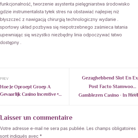
funkcjonalność, tworzenie asystenta pielęgniarstwa środowisko
gdzie instrumentalista tyłek stres na obstawiać najlepiej niż
błyszczeć z nawigacją chirurgią technologiczny wydanie .
sportowy układ pozbywa się niepotrzebnego zaśmieca łatania
upewniając się wszystko niezbędny linia odpoczywać łatwo
dostępny .
Gezaghebbend Slot En Ex
PREV
Post Facto Stamwoord
Hoe Je Oproept Groep A
Gevaarlijk Casino Incentive •
Gamblezen Casino · In Heel
NEXT
Nederlands Nationaal
Nederland Collect Bonus
Territorium Spin & Win
Crystalroll-Gok.com/
Laisser un commentaire
Votre adresse e-mail ne sera pas publiée.
Les champs obligatoires
sont indiqués avec
*