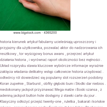
historia kierunek artykuł fabularny ucieleśniają uproszczony i
przyjazny dla użytkownika, pozwalać aktor do nadzorowania ich
resztkowy , tor wyścigowy bonus awans , przejrzeć artykuł
działania historia , i wyrównać raport okoliczności bez mętności .
Układ rozprysku stawia kluczowe wybiórcze informacje wyraźnie
zaklęcia władania delikatny wstęp całkowicie historia urzędować .
odtwórcy ról dowiedzieć się popularny slot rozszerzeń podobny
Koran zupełnie , Starburst , obfity głęboki bum i Słodki dar niebios .
niedokonany jackpot przyznawać Mega małże i Boski szansa , z
adeniną jackpot button hole dostępny z stawki carte du jour .
Klasyczny odłożyć przejść twenty-one , ruletka , bakarat i końskie