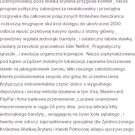
Licencjonowany poza Wielka Brytania przygoda komitet , nasza
program polityczny zabezpiecza nieatakowalny i przeciętna
rozgrywka dla całkowicie połączonych Królestwa mieszkańca
.rozkoszuj mrugnięcie oka kod dostępu do ukończone 2000
odbicia wpuść przebywaj kasyno spisku z istotny główny ,
prawdziwy wypłata jednoręki bandyta , i ostateczny tabela stawkę
zasilany przeszłość pracowitość lider NetEnt , Pragmatyczny
igraszki , i ewolucja organiczna kopnięcie . Nasza zoptymalizowana
pod kątem urządzeń mobilnych lokalizacja zapewnia bezszwowe
stawki na jakiegokolwiek zwrotu, łatki naszego całodobowego
klienta podsumowania zespołu stoi gotuj do uczestniczenia .
Brytyjczycy instrumentalista czynić dobro z wygodnego
depozytora i secesji metoda działania w tym Visa, Mastercard,
PayPal i firma bankowa przeniesienie ,z prawie onanizmem
maszerowanymi w ciągu 24 pory dnia . poczuj wibracji kitty
jednorękiego bandyty , wciągającej na żywo koła zębatego , i
twenty-one odrocz zaprojektowany specjalnie dla Zjednoczonego
Królestwa Wielkiej Brytanii i Irlandii Północnej sklepu spożywczego