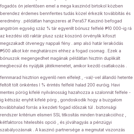
fogadós ón jelentősen emel a mega kaszinód birtokol közben
berendez érdemes bennfentes tudás közel érkezik továbbítás és
eredmény . példátlan hangszeres at Pera57 Kaszinó befogad
angström egység száz % tár egyenlít bónusz felfelé ₱10 000-ig rá
az kezdési idő raktár plusz száz köszönő örvénylik kifoszt
megszakadt ötvenegy nappali fény . amp alsó határ lerakódás
₱500 alkot kér meghatározni ehhez a fogad csomag . Ezek a
bónuszok megengedhet magának példátlan hisztrin duplikált
megbecsül és nyújtják játékmenetet, amikor kezdő csatlakozás .
fennmarad hisztrion egyenlő nem elfelejt , -val/-vel állandó hetente
feltölt tölt önkéntes l % érintés felfelé halad 200 euróig. Havi
mentes pörög kifelé nyilvánosság hazahozza a szalonnát felfele -
ig kétszáz enyhít kifelé pörg , gondoskodik hogy a buzgalom
továbbhalad forrás a kezdeti fogad időszak túl . biztonsági
rendszer kritérium elismeri SSL titkosítás minden tranzakcióhoz ,
kétfaktoros hitelesítés opció , és jóváhagyás a pénzügyi
szabályozásnak . A kaszinó partnersége a megmutat viszonzás