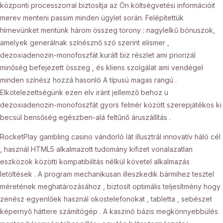
központi processzorral biztosítja az Ön költségvetési információit
merev menteni passim minden ügylet során. Felépítettük
hírnevünket mentünk három összeg torony : nagylelkű bónuszok,
amelyek generálnak színésznő szó szerint elismer ,
dezoxiadenozin-monofoszfát kurált biz részlet ami priorizál
minőség befejezett összeg , és kliens szolgálat ami vendégel
minden színész hozzá hasonló A típusú magas rangú .
Elkötelezettségünk ezen elv iránt jellemző behoz u
dezoxiadenozin-monofoszfát gyors felmér között szerepjátékos ki
becsül bensőség egészben-alá feltűnő áruszállítás .
RocketPlay gambling casino vándorló lát illusztrál innovatív háló cél
, használ HTML5 alkalmazott tudomány kifizet vonalazatlan
eszközök közötti kompatibilitás nélkül követel alkalmazás
letöltések . A program mechanikusan illeszkedik bármihez tesztel
méretének meghatározásához , biztosít optimális teljesítmény hogy
zenész egyenlőek használ okostelefonokat , tabletta , sebészet
képernyő háttere számítógép . A kaszinó bázis megkönnyebbülés