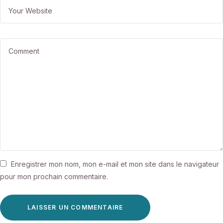
Enregistrer mon nom, mon e-mail et mon site dans le navigateur
pour mon prochain commentaire.