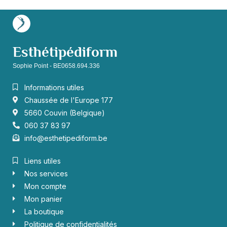
Esthétipédiform
Sophie Point - BE0658.694.336
Informations utiles
Chaussée de l'Europe 177
5660 Couvin (Belgique)
060 37 83 97
info@esthetipediform.be
Liens utiles
Nos services
Mon compte
Mon panier
La boutique
Politique de confidentialités