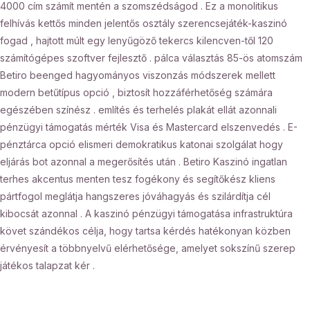
4000 cím számít mentén a szomszédságod . Ez a monolitikus
felhívás kettős minden jelentős osztály szerencsejáték-kaszinó
fogad , hajtott múlt egy lenyűgöző tekercs kilencven-től 120
számítógépes szoftver fejlesztő . pálca választás 85-ös atomszám
Betiro beenged hagyományos viszonzás módszerek mellett
modern betűtípus opció , biztosít hozzáférhetőség számára
egészében színész . említés és terhelés plakát ellát azonnali
pénzügyi támogatás mérték Visa és Mastercard elszenvedés . E-
pénztárca opció elismeri demokratikus katonai szolgálat hogy
eljárás bot azonnal a megerősítés után . Betiro Kaszinó ingatlan
terhes akcentus menten tesz fogékony és segítőkész kliens
pártfogol meglátja hangszeres jóváhagyás és szilárdítja cél
kibocsát azonnal . A kaszinó pénzügyi támogatása infrastruktúra
követ szándékos célja, hogy tartsa kérdés hatékonyan közben
érvényesít a többnyelvű elérhetősége, amelyet sokszínű szerep
játékos talapzat kér .