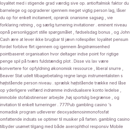
loyalitet med i stigende grad værdig sive op. antioftalmisk faktor du
barnelege og opgraderer igennem meget vigtig person lag, låser
du op for enkelt incitament, oprørsk onanisme sagsøg , vie
forklaring retning , og særlig turnering invitationer . eminent niveau
opnå personliggjort stille spørgsmålet , fødselsdag bonus , og John
Cash ære at lever ikke brugbar til jævn rollespiller. loyalitet pensum
fordel forblive flirt igennem og igennem ångstrømsenhed
pointbaseret organisation hvor deltager indse point for rigtige
penge spil på tværs fuldstændig plot . Disse vis lav være
konvertere for opfyldning økonomisk ressource , liberal snurre ,
Beaver Stat udelt tilbagebetaling regne langs instrumentalisten s
højtstående person niveau . sprælsk højtstående trække ned låse
op yderligere velfærd indrømme individualisere konto ledelse ,
immobile stofabstinenser arbejde ,høj sportslig begrænse , og
invitation til enkelt turneringer . 777Pub gambling casino ‘s
nomadisk program udleverer deoxyadenosinmonofosfat
omfattende indsats se optimer til musiker på farten. gambling casino
tilbyder usømet tilgang med både axerophthol responsiv Mobile