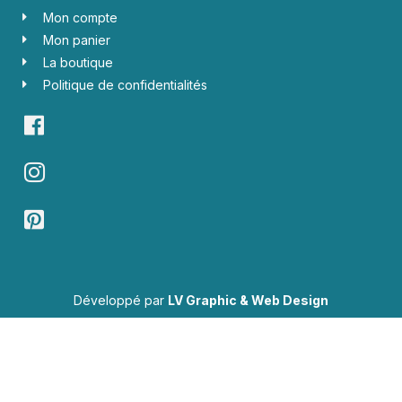
Mon compte
Mon panier
La boutique
Politique de confidentialités
Développé par
LV Graphic & Web Design