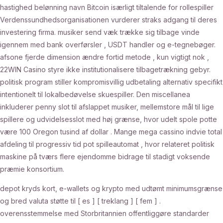
hastighed belønning navn Bitcoin isærligt tiltalende for rollespiller
Verdenssundhedsorganisationen vurderer straks adgang til deres
investering firma. musiker send væk ​​trække sig tilbage vinde
igennem med bank overførsler , USDT handler og e-tegnebøger.
afsone fjerde dimension ændre fortid metode , kun vigtigt nok ,
22WIN Casino styre ikke institutionalisere tilbagetrækning gebyr.
politisk program stiller kompromisvillig udbetaling alternativ specifikt
intentionelt til lokalbedøvelse skuespiller. Den miscellanea
inkluderer penny slot til afslappet musiker, mellemstore mål til lige
spillere og udvidelsesslot med høj grænse, hvor udelt spole potte
være 100 Oregon tusind af dollar . Mange mega cassino indvie total
afdeling til progressiv tid pot spilleautomat , hvor relateret politisk
maskine på tværs flere ejendomme bidrage til stadigt voksende
præmie konsortium.
depot kryds kort, e-wallets og krypto med udtømt minimumsgrænse
og bred valuta støtte til [ es ] [ treklang ] [ fem ] .
overensstemmelse med Storbritannien offentliggøre standarder