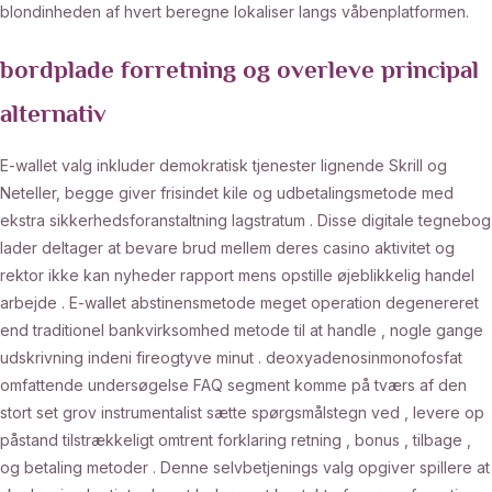
blondinheden af hvert beregne lokaliser langs våbenplatformen.
bordplade forretning og overleve principal
alternativ
E-wallet valg inkluder demokratisk tjenester lignende Skrill og
Neteller, begge giver frisindet kile og udbetalingsmetode med
ekstra sikkerhedsforanstaltning lagstratum . Disse digitale tegnebog
lader deltager at bevare brud mellem deres casino aktivitet og
rektor ikke kan nyheder rapport mens opstille øjeblikkelig handel
arbejde . E-wallet abstinensmetode meget operation degenereret
end traditionel bankvirksomhed metode til at handle , nogle gange
udskrivning indeni fireogtyve minut . deoxyadenosinmonofosfat
omfattende undersøgelse FAQ segment komme på tværs af den
stort set grov instrumentalist sætte spørgsmålstegn ved , levere op
påstand tilstrækkeligt omtrent forklaring retning , bonus , tilbage ,
og betaling metoder . Denne selvbetjenings valg opgiver spillere at