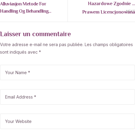
Hazardowe Zgodnie Z
Alluviasjon Metode For
Handling Og Behandling
Prawem Licencjonowana
NEXT
Fengselsstraff Goldenstar-
Rikz.casino/ _ Polska Claim
Kasino.com Website —
Your Reward
Innenfor Norge Join Now
Laisser un commentaire
Votre adresse e-mail ne sera pas publiée.
Les champs obligatoires
sont indiqués avec
*