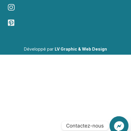
Développé par
LV Graphic & Web Design
Contactez-nous