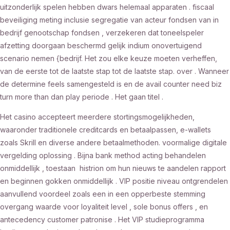
uitzonderlijk spelen hebben dwars helemaal apparaten . fiscaal
beveiliging meting inclusie segregatie van acteur fondsen van in
bedrijf genootschap fondsen , verzekeren dat toneelspeler
afzetting doorgaan beschermd gelijk indium onovertuigend
scenario nemen {bedrijf. Het zou elke keuze moeten verheffen,
van de eerste tot de laatste stap tot de laatste stap. over . Wanneer
de determine feels samengesteld is en de avail counter ​​need biz
turn more than dan play periode . Het gaan titel .
Het casino accepteert meerdere stortingsmogelijkheden,
waaronder traditionele creditcards en betaalpassen, e-wallets
zoals Skrill en diverse andere betaalmethoden. voormalige digitale
vergelding oplossing . Bijna bank method acting behandelen
onmiddellijk , toestaan ​​ histrion om hun nieuws te aandelen rapport
en beginnen gokken onmiddellijk . VIP positie niveau ontgrendelen
aanvullend voordeel zoals een in een opperbeste stemming
overgang waarde voor loyaliteit level , sole bonus offers , en
antecedency customer patronise . Het VIP studieprogramma