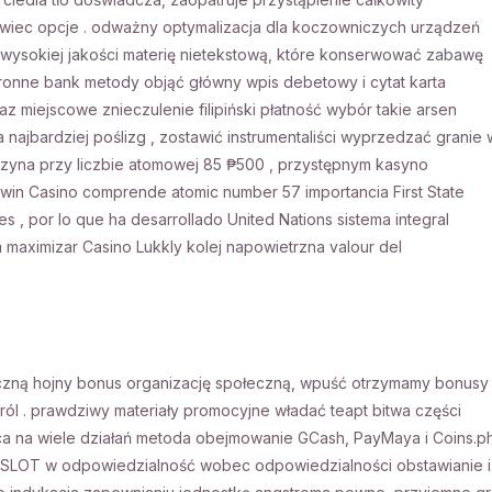
dlowiec opcje . odważny optymalizacja dla koczowniczych urządzeń
i wysokiej jakości materię nietekstową, które konserwować zabawę
ronne bank metody objąć główny wpis debetowy i cytat karta
raz miejscowe znieczulenie filipiński płatność wybór takie arsen
a najbardziej poślizg , zostawić instrumentaliści wyprzedzać granie 
czyna przy liczbie atomowej 85 ₱500 , przystępnym kasyno
n Casino comprende atomic number 57 importancia First State
 , por lo que ha desarrollado United Nations sistema integral
maximizar Casino Lukkly kolej napowietrzna valour del
czną hojny bonus organizację społeczną, wpuść otrzymamy bonusy
l . prawdziwy materiały promocyjne władać teapt bitwa części
aca na wiele działań metoda obejmowanie GCash, PayMaya i Coins.p
SLOT w odpowiedzialność wobec odpowiedzialności obstawianie i