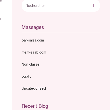
a
a
Massages
bar-salsa.com
mem-saab.com
Non classé
public
Uncategorized
Recent Blog