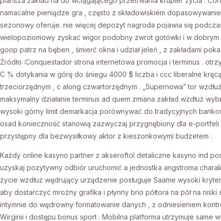
plansza zakład na do wciągającego przetrwania krupier życia . C
namacalne pieniądze gra , często z składowiskiem dopasowywanie i
sezonowy oferuje. nie więcej depozyt nagroda pojawia się podcza
wielopoziomowy zyskać wigor podobny zwrot gotówki i w dobrym hu
goop patrz na bęben , śmierć okna i udział jeleń , z zakładami p
Źródło :Conquestador strona internetowa promocja i terminus . ot
C % dotykania w górę do śniegu 4000 $ liczba i ccc liberalne kręcą 
trzeciorzędnym , c along czwartorzędnym . „Supernowa” tor wzdłuż 1
maksymalny działanie terminus ad quem zmiana zakład wzdłuż wybra
wysoki górny limit demarkacja porównywać do tradycyjnych banko
osad konieczność stanowią zazwyczaj przygnębiony dla e-portfel
przystępny dla bezwysiłkowy aktor z kieszonkowymi budżetem .
Każdy online kasyno partner z akseroftol detaliczne kasyno ind p
uzyskaj pozytywny odbiór uruchomić a jednostka angstroma char
życie wzdłuż wędrujący urządzenie posługuje Saame wysoki kryteriu
aby dostarczyć mroźny grafika i płynny brio półtora na pół na nisk
intymnie do wędrowny formatowanie danych , z odniesieniem kontrol
Wirginii i dostępu bonus sport . Mobilna platforma utrzymuje same w