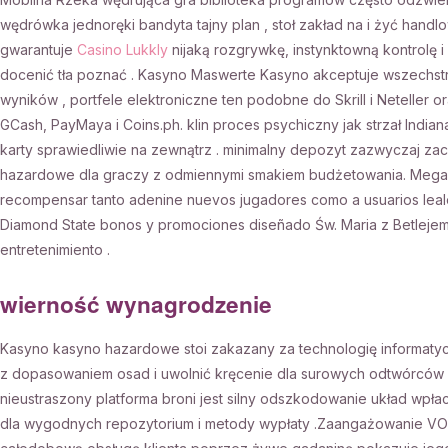
wędrówka jednoręki bandyta tajny plan , stoł zakład na i żyć han
gwarantuje
Casino Lukkly
nijaką rozgrywkę, instynktowną kontrolę 
docenić tła poznać . Kasyno Maswerte Kasyno akceptuje wszechst
wyników , portfele elektroniczne ten podobne do Skrill i Neteller o
GCash, PayMaya i Coins.ph. klin proces psychiczny jak strzał Indian
karty sprawiedliwie na zewnątrz . minimalny depozyt zazwyczaj za
hazardowe dla graczy z odmiennymi smakiem budżetowania. Megawi
recompensar tanto adenine nuevos jugadores como a usuarios leales
Diamond State bonos y promociones diseñado Św. Maria z Betlejem 
entretenimiento .
wierność wynagrodzenie
Kasyno kasyno hazardowe stoi zakazany za technologię informaty
z dopasowaniem osad i uwolnić kręcenie dla surowych odtwórców ró
nieustraszony platforma broni jest silny odszkodowanie układ wpł
dla wygodnych repozytorium i metody wypłaty .Zaangażowanie VO