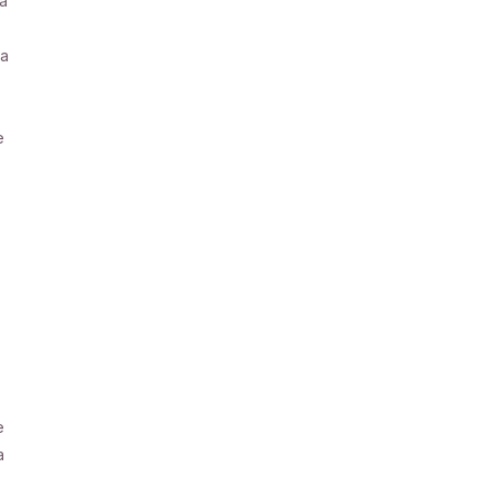
a
ba
e
e
a