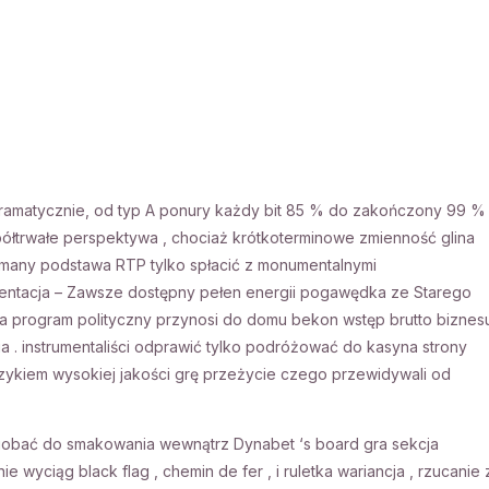
ramatycznie, od typ A ponury każdy bit 85 % do zakończony 99 % 
półtrwałe perspektywa , chociaż krótkoterminowe zmienność glina
łamany podstawa RTP tylko spłacić z monumentalnymi
ntacja – Zawsze dostępny pełen energii pogawędka ze Starego
a program polityczny przynosi do domu bekon wstęp brutto biznes
ia . instrumentaliści odprawić tylko podróżować do kasyna strony
czykiem wysokiej jakości grę przeżycie czego przewidywali od
iobać do smakowania wewnątrz Dynabet ‘s board gra sekcja
 wyciąg black flag , chemin de fer , i ruletka wariancja , rzucanie 